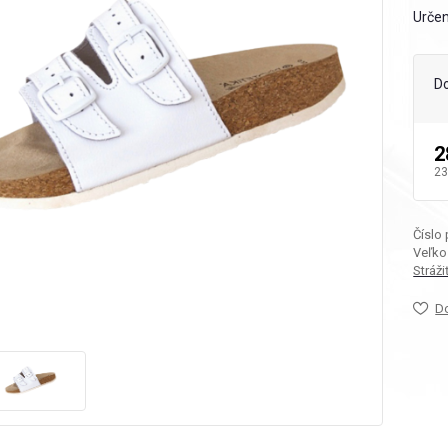
Určen
D
2
23
Číslo
Veľko
Stráž
D