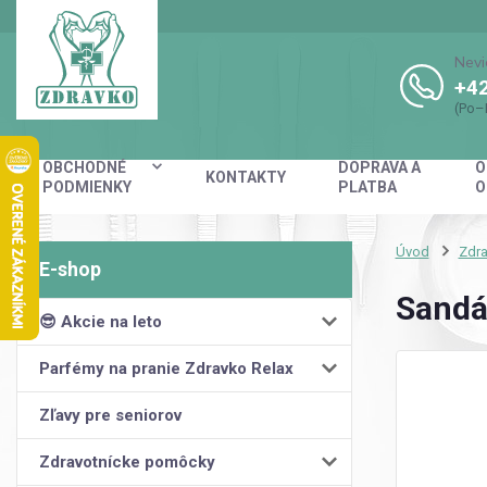
Nevi
+42
(Po–
OBCHODNÉ
DOPRAVA A
O
KONTAKTY
PODMIENKY
PLATBA
O
Úvod
Zdra
Sandá
😎 Akcie na leto
Parfémy na pranie Zdravko Relax
Zľavy pre seniorov
Zdravotnícke pomôcky