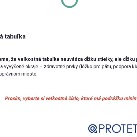
á tabuľka
me, že veľkostná tabuľka neuvádza dĺžku stielky, ale dĺžku 
a vyvýšené okraje – zdravotné prvky (lôžko pre pätu, podpora k
správnom mieste.
Prosím, vyberte si veľkostné číslo, ktoré má podrážku minim