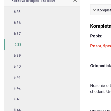
Korková ortopedická obuv
Kompletn
č.35
č.36
Kompletn
č.37
Popis:
č.38
Pozor, špec
č.39
Ortopedick
č.40
č.41
Nosenie ort
č.42
chodení. Ur
č.43
č.44