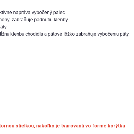
aktívne napráva vybočený palec
 nohy, zabraňuje padnutiu klenby
äty
žnu klenbu chodidla a pätové lôžko zabraňuje vybočeniu päty.
tornou stielkou, nakoľko je tvarovaná vo forme korýtka