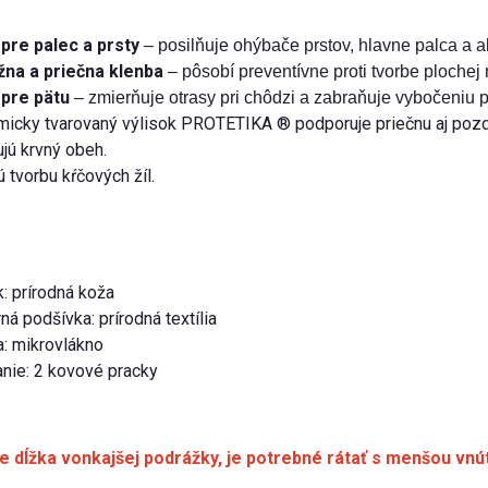
 pre palec a prsty
– posilňuje ohýbače prstov, hlavne palca a 
žna a priečna klenba
– pôsobí preventívne proti tvorbe plochej
 pre pätu
– zmierňuje otrasy pri chôdzi a zabraňuje vybočeniu p
icky tvarovaný výlisok PROTETIKA ® podporuje priečnu aj pozdĺ
jú krvný obeh.
ú tvorbu kŕčových žíl.
: prírodná koža
ná podšívka: prírodná textília
a: mikrovlákno
nie: 2 kovové pracky
e dĺžka vonkajšej podrážky, je potrebné rátať s menšou vnú