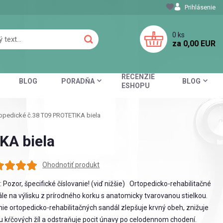
Prihlásenie
0
ks
za
0,00 EUR
RECENZIE
BLOG
PORADŇA
BLOG
ESHOPU
opedické č.38 T09 PROTETIKA biela
KA biela
Ohodnotiť produkt
: Pozor, špecifické číslovanie! (viď nižšie) Ortopedicko-rehabilitačné
le na výlisku z prírodného korku s anatomicky tvarovanou stielkou.
ie ortopedicko-rehabilitačných sandál zlepšuje krvný obeh, znižuje
u kŕčových žíl a odstraňuje pocit únavy po celodennom chodení.