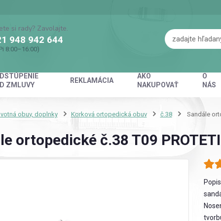
ete si rady? Zavolajte.
1 948 942 644
Pi 8:00–16:00)
DSTÚPENIE
AKO
O
REKLAMÁCIA
D ZMLUVY
NAKUPOVAŤ
NÁS
votná obuv, doplnky
Korková ortopedická obuv
č.38
Sandále ort
le ortopedické č.38 T09 PROTETI
Popis
sandá
Nosen
tvorb