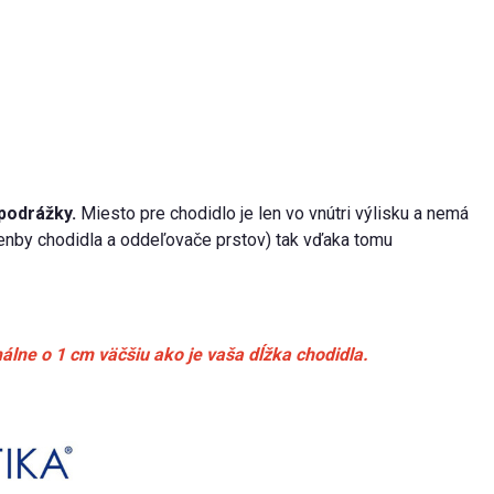
podrážky.
Miesto pre chodidlo je len vo vnútri výlisku a nemá
lenby chodidla a oddeľovače prstov) tak vďaka tomu
álne o 1 cm väčšiu ako je vaša dĺžka chodidla.