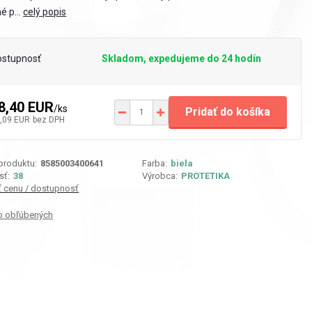
é p...
celý popis
ostupnosť
Skladom, expedujeme do 24 hodín
8,40 EUR
/
ks
Pridať do košíka
,09 EUR
bez DPH
 produktu:
8585003400641
Farba:
biela
sť:
38
Výrobca:
PROTETIKA
iť cenu / dostupnosť
o obľúbených