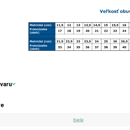
varu
re
biela