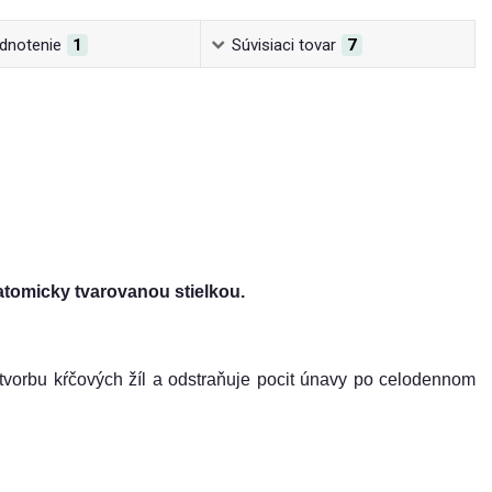
dnotenie
1
Súvisiaci tovar
7
atomicky tvarovanou stielkou.
 tvorbu kŕčových žíl a odstraňuje pocit únavy po celodennom