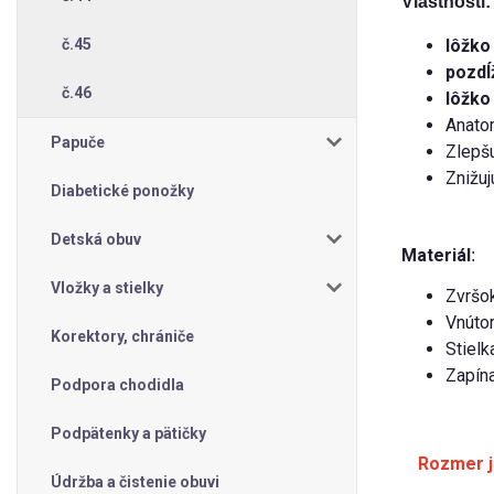
Vlastnosti:
č.45
lôžko
pozdĺ
č.46
lôžko
Anatom
Papuče
Zlepšu
Znižuj
Diabetické ponožky
Detská obuv
Materiál
:
Vložky a stielky
Zvršok
Vnútor
Korektory, chrániče
Stielk
Zapína
Podpora chodidla
Podpätenky a pätičky
Rozmer j
Údržba a čistenie obuvi