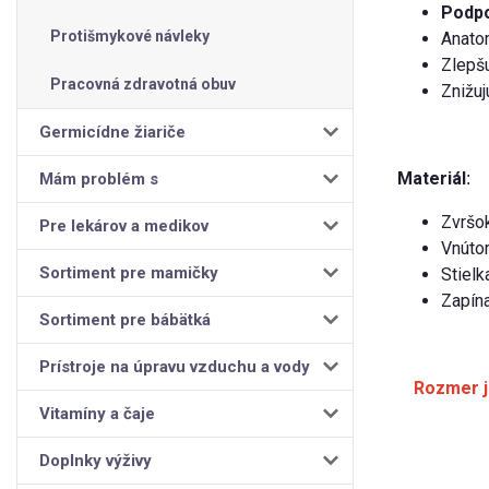
Podpo
Protišmykové návleky
Anatom
Zlepšu
Pracovná zdravotná obuv
Znižuj
Germicídne žiariče
Materiál
Mám problém s
:
Zvršok
Pre lekárov a medikov
Vnútor
Sortiment pre mamičky
Stielk
Zapína
Sortiment pre bábätká
Prístroje na úpravu vzduchu a vody
Rozmer j
Vitamíny a čaje
Doplnky výživy