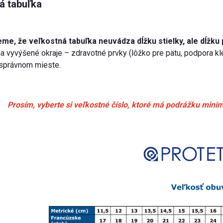
á tabuľka
me, že veľkostná tabuľka neuvádza dĺžku stielky, ale dĺžku 
a vyvýšené okraje – zdravotné prvky (lôžko pre pätu, podpora k
správnom mieste.
Prosím, vyberte si veľkostné číslo, ktoré má podrážku minim