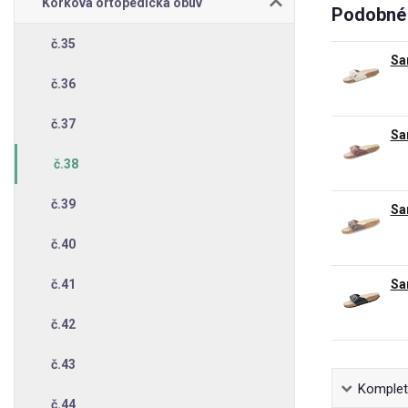
Korková ortopedická obuv
Podobné 
č.35
Sa
č.36
č.37
Sa
č.38
č.39
Sa
č.40
č.41
Sa
č.42
č.43
Kompletn
č.44