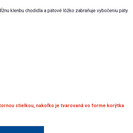
žnu klenbu chodidla a pätové lôžko zabraňuje vybočeniu päty.
tornou stielkou, nakoľko je tvarovaná vo forme korýtka