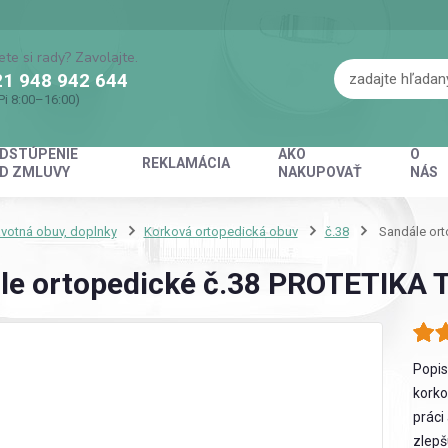
ete si rady? Zavolajte.
1 948 942 644
Pi 8:00–16:00)
DSTÚPENIE
AKO
O
REKLAMÁCIA
D ZMLUVY
NAKUPOVAŤ
NÁS
votná obuv, doplnky
Korková ortopedická obuv
č.38
Sandále ort
le ortopedické č.38 PROTETIKA T
Popis
korko
práci
zlepš