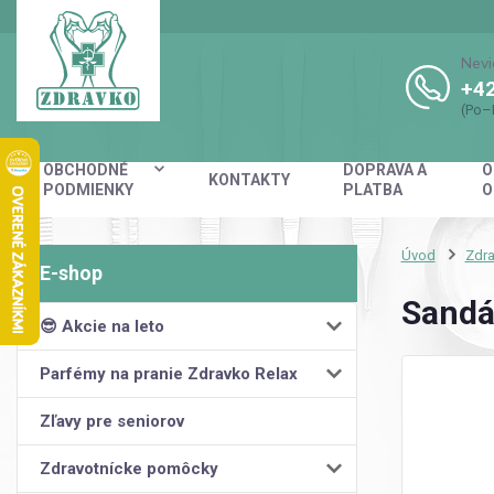
Nevi
+42
(Po–
OBCHODNÉ
DOPRAVA A
O
KONTAKTY
PODMIENKY
PLATBA
O
Úvod
Zdra
Sandá
😎 Akcie na leto
Parfémy na pranie Zdravko Relax
Zľavy pre seniorov
Zdravotnícke pomôcky