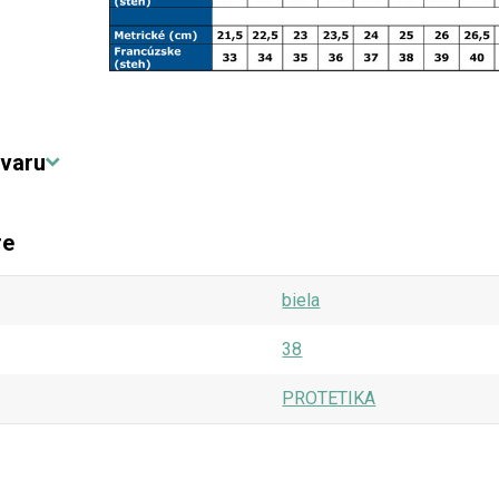
varu
re
biela
38
PROTETIKA