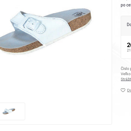
po ce
D
2
21
Číslo
Veľko
Stráž
D