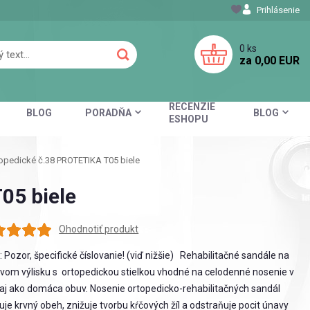
Prihlásenie
0
ks
za
0,00 EUR
RECENZIE
BLOG
PORADŇA
BLOG
ESHOPU
opedické č.38 PROTETIKA T05 biele
05 biele
Ohodnotiť produkt
: Pozor, špecifické číslovanie! (viď nižšie) Rehabilitačné sandále na
vom výlisku s ortopedickou stielkou vhodné na celodenné nosenie v
 aj ako domáca obuv. Nosenie ortopedicko-rehabilitačných sandál
uje krvný obeh, znižuje tvorbu kŕčových žíl a odstraňuje pocit únavy