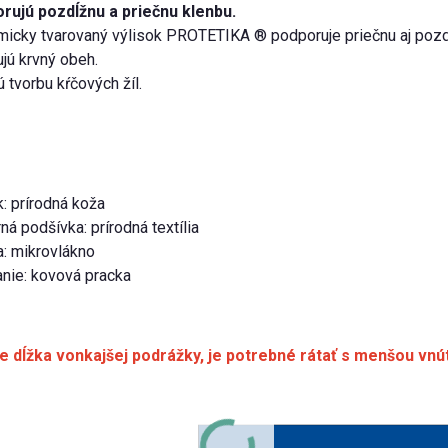
rujú pozdĺžnu a priečnu klenbu.
icky tvarovaný výlisok PROTETIKA ® podporuje priečnu aj pozdĺ
jú krvný obeh.
ú tvorbu kŕčových žíl.
: prírodná koža
ná podšívka: prírodná textília
a: mikrovlákno
nie: kovová pracka
e dĺžka vonkajšej podrážky, je potrebné rátať s menšou vnú