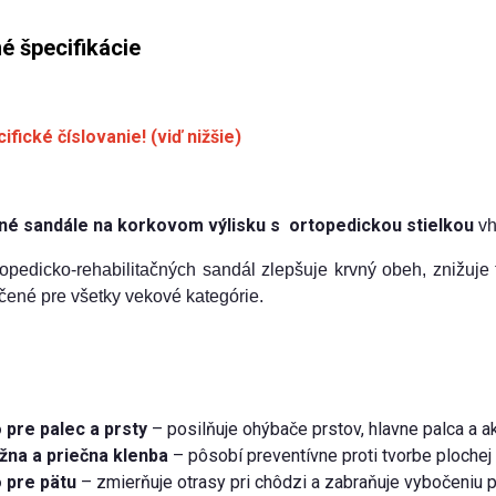
é špecifikácie
ifické číslovanie! (viď nižšie)
čné sandále na korkovom výlisku s ortopedickou stielkou
vh
opedicko-rehabilitačných sandál zlepšuje krvný obeh, znižuje
čené pre všetky vekové kategórie.
 pre palec a prsty
– posilňuje ohýbače prstov, hlavne palca a a
žna a priečna klenba
– pôsobí preventívne proti tvorbe plochej 
 pre pätu
– zmierňuje otrasy pri chôdzi a zabraňuje vybočeniu p