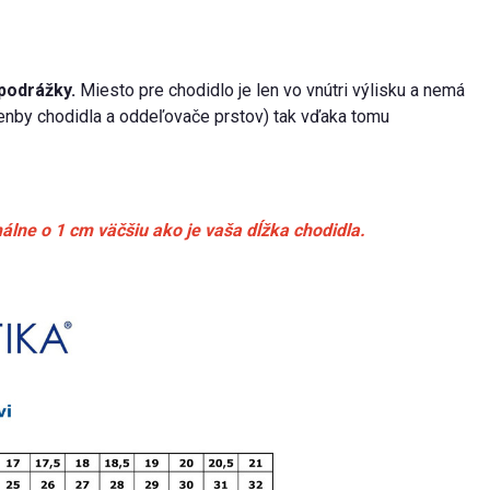
podrážky.
Miesto pre chodidlo je len vo vnútri výlisku a nemá
lenby chodidla a oddeľovače prstov) tak vďaka tomu
álne o 1 cm väčšiu ako je vaša dĺžka chodidla.