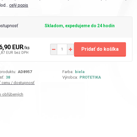
lod...
celý popis
ostupnosť
Skladom, expedujeme do 24 hodín
6,90 EUR
/
ks
Pridať do košíka
,87 EUR
bez DPH
 produktu:
AD8957
Farba:
biela
sť:
38
Výrobca:
PROTETIKA
iť cenu / dostupnosť
o obľúbených