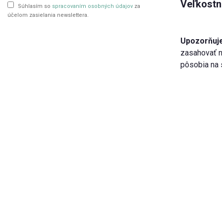
Veľkostn
Súhlasím so
spracovaním osobných údajov
za
účelom zasielania newslettera.
Upozorňuje
zasahovať n
pôsobia na 