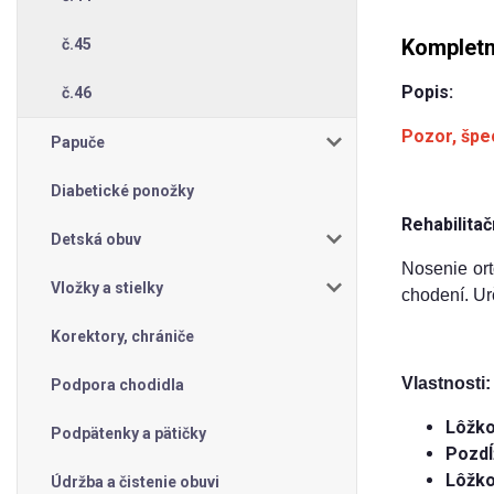
Kompletn
č.45
Popis:
č.46
Pozor, špec
Papuče
Diabetické ponožky
Rehabilita
Detská obuv
Nosenie ort
Vložky a stielky
chodení. Ur
Korektory, chrániče
Vlastnosti:
Podpora chodidla
Lôžko
Podpätenky a pätičky
Pozdĺ
Lôžko
Údržba a čistenie obuvi