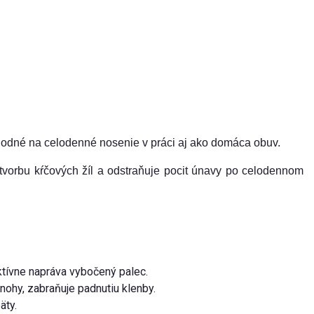
odné na celodenné nosenie v práci aj ako domáca obuv.
 tvorbu kŕčových žíl a odstraňuje pocit únavy po celodennom
ktívne napráva vybočený palec.
nohy, zabraňuje padnutiu klenby.
äty.