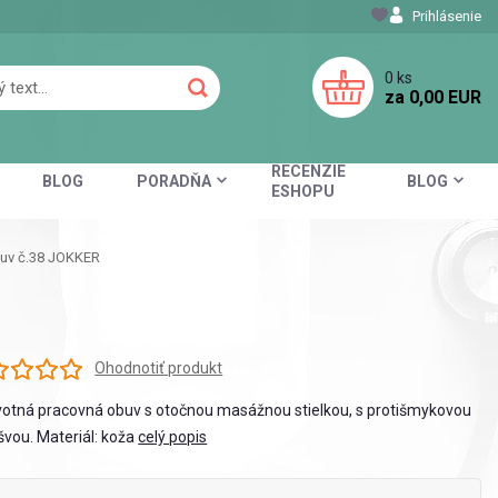
Prihlásenie
0
ks
za
0,00 EUR
RECENZIE
BLOG
PORADŇA
BLOG
ESHOPU
uv č.38 JOKKER
Ohodnotiť produkt
otná pracovná obuv s otočnou masážnou stielkou, s protišmykovou
vou. Materiál: koža
celý popis