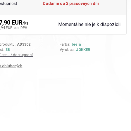
ostupnosť
Dodanie do 3 pracovných dní
7,90 EUR
/
ks
Momentálne nie je k dispozícii
,94 EUR
bez DPH
 produktu:
AD3302
Farba:
biela
sť:
38
Výrobca:
JOKKER
iť cenu / dostupnosť
o obľúbených