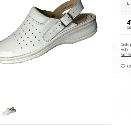
D
4
38
Číslo
Veľko
Stráž
D