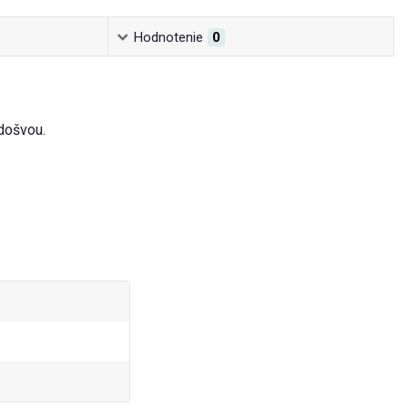
Hodnotenie
0
došvou.