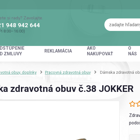
ete si rady? Zavolajte.
1 948 942 644
Pi 8:00–16:00)
DSTÚPENIE
AKO
O
REKLAMÁCIA
D ZMLUVY
NAKUPOVAŤ
NÁS
votná obuv, doplnky
Pracovná zdravotná obuv
Dámska zdravotná ob
a zdravotná obuv č.38 JOKKER
Zdrav
podoš