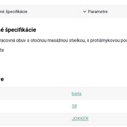
é špecifikácie
Parametre
é špecifikácie
racovná obuv s otočnou masážnou stielkou, s protišmykovou po
ža
re
biela
38
JOKKER