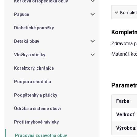
Korková ortopedická obuv
Kompletn
Papuče
Diabetické ponožky
Kompletn
Detská obuv
Zdravotná p
Materiál: ko
Vložky a stielky
Korektory, chrániče
Podpora chodidla
Paramet
Podpätenky a pätičky
Farba
Údržba a čistenie obuvi
Veľkosť
Protišmykové návleky
Výrobca
Pracovná zdravotná obuv