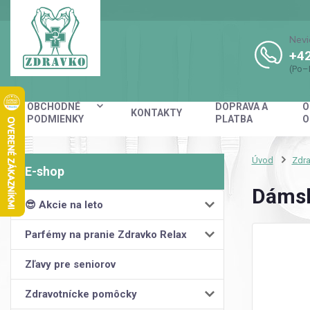
Nevi
+42
(Po–
OBCHODNÉ
DOPRAVA A
O
KONTAKTY
PODMIENKY
PLATBA
O
Úvod
Zdra
Dámsk
😎 Akcie na leto
Parfémy na pranie Zdravko Relax
Zľavy pre seniorov
Zdravotnícke pomôcky