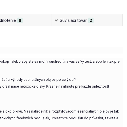
dnotenie
0
Súvisiaci tovar
2
okojili alebo aby ste sa mohli sústrediť na váš veľký test, alebo len tak pre
ržať si výhody esenciálnych olejov po celý deň!
držal naše netoxické disky. Krásne navrhnuté pre každú príležitosť!
eja okolo krku. Náš náhrdelník s rozptyľovačom esenciálnych olejov je tak
etoxických farebných podušiek, umiestnite podušku do prívesku, zavrite a