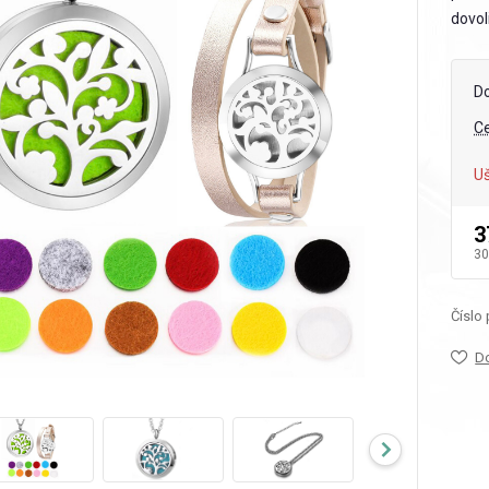
dovoli
D
C
Uš
3
30
Číslo
D