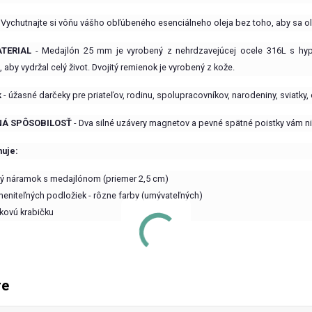
 Vychutnajte si vôňu vášho obľúbeného esenciálneho oleja bez toho, aby sa ole
TERIAL
- Medajlón 25 mm je vyrobený z nehrdzavejúcej ocele 316L s hypoal
 aby vydržal celý život. Dvojitý remienok je vyrobený z kože.
k
- úžasné darčeky pre priateľov, rodinu, spolupracovníkov, narodeniny, sviatky, 
Á SPÔSOBILOSŤ
- Dva silné uzávery magnetov a pevné spätné poistky vám nikd
uje:
ý náramok s medajlónom (priemer 2,5 cm)
meniteľných podložiek - rôzne farby (umývateľných)
kovú krabičku
re