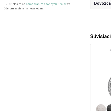
Dovozca
Súhlasím so
spracovaním osobných údajov
za
účelom zasielania newslettera.
Súvisiac