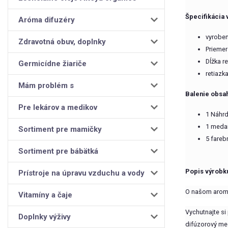
Špecifikácia 
Aróma difuzéry
vyroben
Zdravotná obuv, doplnky
Priemer
Dĺžka r
Germicídne žiariče
retiazk
Mám problém s
Balenie obsah
Pre lekárov a medikov
1 Náhrd
1 medai
Sortiment pre mamičky
5 fareb
Sortiment pre bábätká
Popis výrobk
Prístroje na úpravu vzduchu a vody
O našom arom
Vitamíny a čaje
Vychutnajte si
Doplnky výživy
difúzorový med