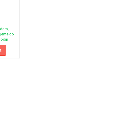
adom,
jeme do
hodín
a