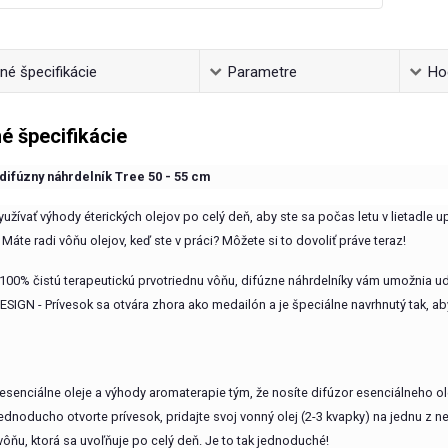
é špecifikácie
Parametre
Ho
é špecifikácie
ifúzny náhrdelník Tree 50 - 55 cm
yužívať výhody éterických olejov po celý deň, aby ste sa počas letu v lietadle up
Máte radi vôňu olejov, keď ste v práci? Môžete si to dovoliť práve teraz!
 100% čistú terapeutickú prvotriednu vôňu, difúzne náhrdelníky vám umožnia ud
IGN - Prívesok sa otvára zhora ako medailón a je špeciálne navrhnutý tak, aby 
 esenciálne oleje a výhody aromaterapie tým, že nosíte difúzor esenciálneho ol
dnoducho otvorte prívesok, pridajte svoj vonný olej (2-3 kvapky) na jednu z n
 vôňu, ktorá sa uvoľňuje po celý deň. Je to tak jednoduché!