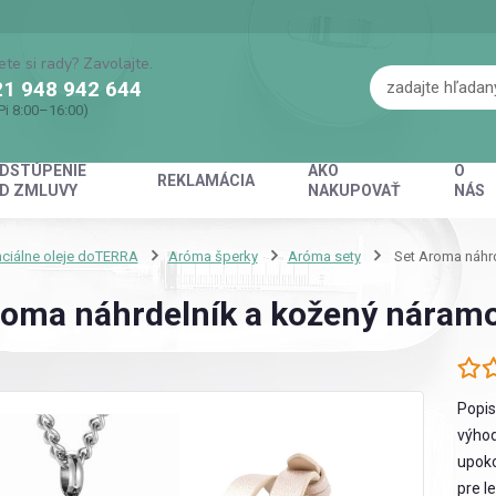
ete si rady? Zavolajte.
1 948 942 644
Pi 8:00–16:00)
DSTÚPENIE
AKO
O
REKLAMÁCIA
D ZMLUVY
NAKUPOVAŤ
NÁS
ciálne oleje doTERRA
Aróma šperky
Aróma sety
Set Aroma náhrd
roma náhrdelník a kožený náramok
Popis
výhod
upoko
pre l