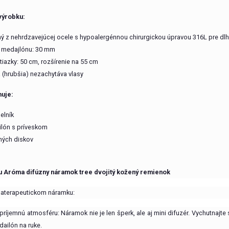
výrobku:
ý z nehrdzavejúcej ocele s hypoalergénnou chirurgickou úpravou 316L pre dlh
 medajlónu: 30 mm
etiazky: 50 cm, rozšírenie na 55 cm
a (hrubšia) nezachytáva vlasy
uje:
elník
lón s príveskom
ných diskov
u Aróma difúzny náramok tree dvojitý kožený remienok
aterapeutickom náramku:
 príjemnú atmosféru: Náramok nie je len šperk, ale aj mini difuzér. Vychutnajt
ailón na ruke.