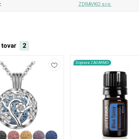
ZDRAVKO s.r.o.
i tovar
2
Doprava ZADARMO