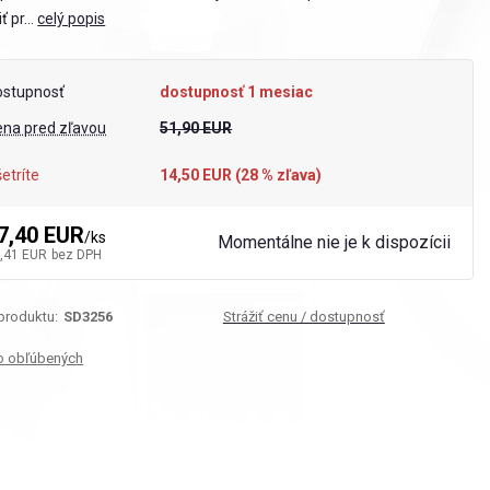
ť pr...
celý popis
ostupnosť
dostupnosť 1 mesiac
ena pred zľavou
51,90 EUR
etríte
14,50 EUR (
28
% zľava)
7,40 EUR
/
ks
Momentálne nie je k dispozícii
,41 EUR
bez DPH
 produktu:
SD3256
Strážiť cenu / dostupnosť
o obľúbených