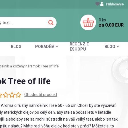
Prihlásenie
0
ks
za
0,00 EUR
RECENZIE
BLOG
PORADŇA
BLOG
ESHOPU
elník a kožený náramok Tree of life
 Tree of life
Ohodnotiť produkt
 Aroma difúzny náhrdelník Tree 50 - 55 cm Chceli by ste využívať
y éterických olejov po celý deň, aby ste sa počas letu v lietadle
jili alebo aby ste sa mohli sústrediť na váš veľký test, alebo len tak
epšiu náladu? Máte radi vôňu olejov, keď ste v práci? Môžete si to