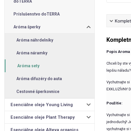
doTERRA
Príslušenstvo doTERRA
Kompletn
Aróma šperky
Kompletn
Aróma náhrdelníky
Popis Aroma d
Aróma náramky
Chceli by ste v
Aróma sety
lepšiu náladu? 
Aróma difuzéry do auta
Vychutnajte si
EXKLUZÍVNY DES
Cestovné šperkovnice
Použitie:
Esenciálne oleje Young Living
Vychutnajte si
Esenciálne oleje Plant Therapy
jednoduchý! Je
vychutnajte si
Esenciálne oleje Alteya organics