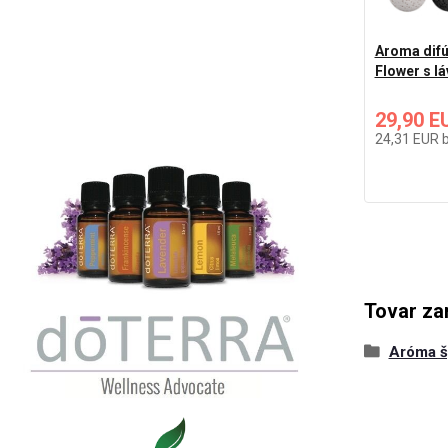
Aroma difú
Flower s l
29,90 E
24,31 EUR
Tovar za
Aróma š