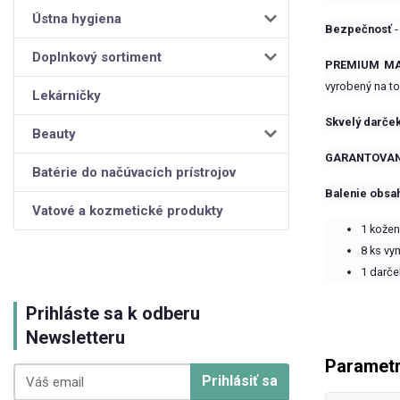
Ústna hygiena
Bezpečnosť
-
Doplnkový sortiment
PREMIUM MA
vyrobený na to,
Lekárničky
Skvelý darče
Beauty
GARANTOVAN
Batérie do načúvacích prístrojov
Balenie obsah
Vatové a kozmetické produkty
1 kožen
8 ks vy
1 darče
Prihláste sa k odberu
Newsletteru
Paramet
Prihlásiť sa