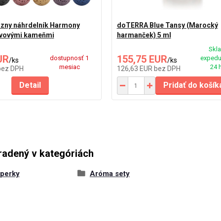
zny náhrdelník Harmony
doTERRA Blue Tansy (Marocký
ávovými kameňmi
harmanček) 5 ml
Skl
UR
155,75 EUR
dostupnosť 1
expedu
/
ks
/
ks
mesiac
24 
bez DPH
126,63 EUR
bez DPH
Detail
Pridať do košík
radený v kategóriách
perky
Aróma sety