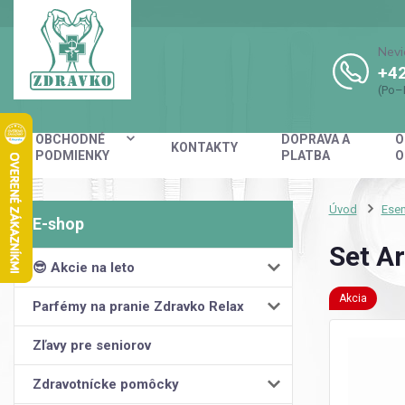
Nevi
+42
(Po–
OBCHODNÉ
DOPRAVA A
O
KONTAKTY
PODMIENKY
PLATBA
O
Úvod
Esen
Set A
😎 Akcie na leto
Akcia
Parfémy na pranie Zdravko Relax
Zľavy pre seniorov
Zdravotnícke pomôcky