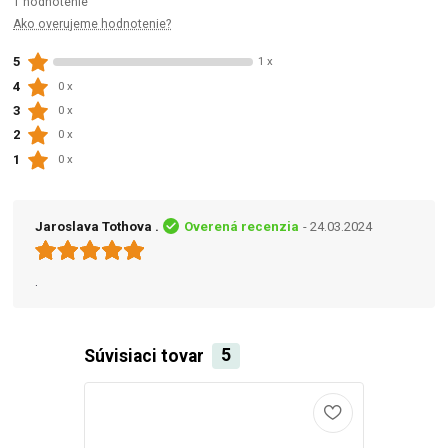
1 hodnotenie
Ako overujeme hodnotenie?
5
1 x
4
0 x
3
0 x
2
0 x
1
0 x
Jaroslava Tothova .
Overená recenzia
- 24.03.2024
.
Súvisiaci tovar
5