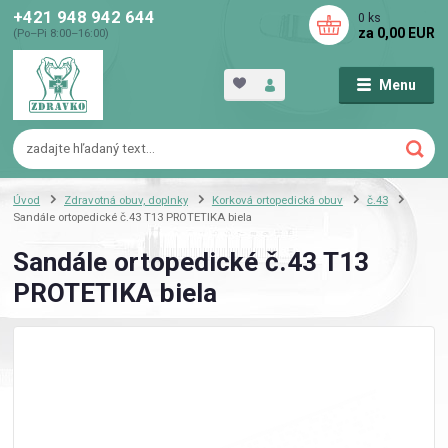
+421 948 942 644
0
ks
za
0,00 EUR
(Po–Pi 8:00–16:00)
Menu
Úvod
Zdravotná obuv, doplnky
Korková ortopedická obuv
č.43
Sandále ortopedické č.43 T13 PROTETIKA biela
Sandále ortopedické č.43 T13
PROTETIKA biela