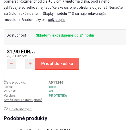
pomerať. Rozmer chodidla +0,5 cm = vnútorná dĺžka, podľa neho
vyhľadajte vo veľkostnej tabuľke aké číslo je potrebné objednať. Neriaďte
sa číslom aké nosíte. Šľapky modelu T13 sú najpredávanejším
modelom. Anatomicky tv...
celý popis
Dostupnosť
Skladom, expedujeme do 24 hodín
31,90 EUR
/
ks
25,93 EUR
bez DPH
Pridať do košíka
Číslo produktu:
AD13246
Farba:
biela
Veľkosť:
43
Výrobca:
PROTETIKA
Strážiť cenu / dostupnosť
Do obľúbených
Podobné produkty