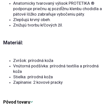
Anatomicky tvarovaný výlisok PROTETIKA ®
podporuje priečnu aj pozdĺžnu klenbu chodidla a
pätové lôžko zabraňuje vybočeniu päty.
Zlepšujú krvný obeh.
Znižujú tvorbu kŕčových žíl.
Materiál:
Zvršok: prírodná koža
Vnútorná podšívka: prírodná textília a prírodná
koža
Stielka: prírodná koža
Zapínanie: 2 kovové pracky
Pôvod tovaru