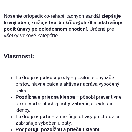
zlepšuje
Nosenie ortopedicko-rehabilitačných sandál
krvný obeh, znižuje tvorbu kŕčových žíl a odstraňuje
pocit únavy po celodennom chodení
. Určené pre
všetky vekové kategórie.
Vlastnosti:
Lôžko pre palec a prsty
– posilňuje ohýbače
prstov, hlavne palca a aktívne napráva vybočený
palec.
Pozdĺžna a priečna klenba
– pôsobí preventívne
proti tvorbe plochej nohy, zabraňuje padnutiu
klenby.
Lôžko pre pätu
– zmierňuje otrasy pri chôdzi a
zabraňuje vybočeniu päty.
Podporujú pozdĺžnu a priečnu klenbu.