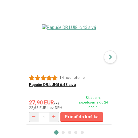
14 hodnotenie
Papuče DR.LUIGI č.43 sivá
Papuče DR.L
Skladom,
27,90 EUR
27,90 EU
expedujeme do 24
/
ks
hodín
22,68 EUR
bez DPH
22,68 EUR
be
Pridať do košíka