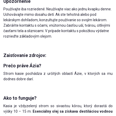
Upozornenie
Používajte iba rozriedené. Neužívajte viac ako jednu kvapku denne.
Uchovávajte mimo dosahu detí. Ak ste tehotná alebo pod
lekárskym dohľadom, konzultujte používanie so svojím lekárom.
Zabráňte kontaktu s očami, vnútornou časťou uší, tvárou, citlivými
časťami tela a sliznicami. V prípade kontaktu s pokožkou výdatne
rozrieďte základovým olejom.
Zaisťovanie zdrojov:
Prečo práve Ázia?
Strom kasie pochádza z určitých oblastí Ázie, v ktorých sa mu
dodnes dobre darí.
Ako to funguje?
Kasia je vždyzelený strom so sivastou kôrou, ktorý dorastá do
výšky 10 – 15 m.
Esenciálny olej sa získava destiláciou vodnou