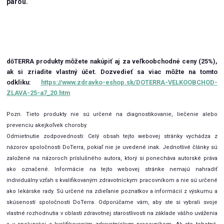
parou.
dōTERRA produkty môžete nakúpiť aj za veľkoobchodné ceny (25%),
ak si zriadite vlastný účet.
Dozvedieť sa viac môžte na tomto
odkliku:
https://www.zdravko-eshop.sk/DOTERRA-VELKOOBCHOD-
ZLAVA-25-a7_20.htm
Pozn. Tieto produkty nie sú určené na diagnostikovanie, liečenie alebo
prevenciu akejkoľvek choroby.
Odmietnutie zodpovednosti: Celý obsah tejto webovej stránky vychádza z
názorov spoločnosti DoTerra, pokiaľ nie je uvedené inak. Jednotlivé články sú
založené na názoroch príslušného autora, ktorý si ponecháva autorské práva
ako označené. Informácie na tejto webovej stránke nemajú nahradiť
individuálny vzťah s kvalifikovaným zdravotníckym pracovníkom a nie sú určené
ako lekárske rady. Sú určené na zdieľanie poznatkov a informácií z výskumu a
skúseností spoločnosti DoTerra. Odporúčame vám, aby ste si vybrali svoje
vlastné rozhodnutia v oblasti zdravotnej starostlivosti na základe vášho uváženia