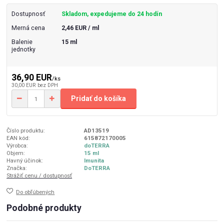
Dostupnosť
Skladom, expedujeme do 24 hodín
Merná cena
2,46 EUR / ml
Balenie
15 ml
jednotky
36,90 EUR
/
ks
30,00 EUR
bez DPH
Pridať do košíka
Číslo produktu:
AD13519
EAN kód:
615872170005
Výrobca:
doTERRA
Objem:
15 ml
Havný účinok:
Imunita
Značka:
DoTERRA
Strážiť cenu / dostupnosť
Do obľúbených
Podobné produkty