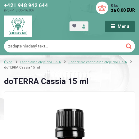
+421 948 942 644
0
ks
za
0,00 EUR
(Po–Pi 8:00–16:00)
Menu
Úvod
Esenciálne oleje doTERRA
Jednotlivé esenciálne oleje doTERRA
doTERRA Cassia 15 ml
doTERRA Cassia 15 ml