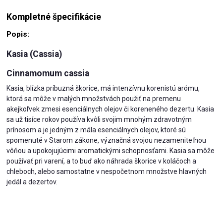
Kompletné špecifikácie
Popis:
Kasia (Cassia)
Cinnamomum cassia
Kasia, blízka príbuzná škorice, má intenzívnu korenistú arómu,
ktorá sa môže v malých množstvách použiť na premenu
akejkoľvek zmesi esenciálnych olejov či koreneného dezertu. Kasia
sa už tisíce rokov používa kvôli svojim mnohým zdravotným
prínosom a je jedným z mála esenciálnych olejov, ktoré sú
spomenuté v Starom zákone, význačná svojou nezameniteľnou
vôňou a upokojujúcimi aromatickými schopnosťami. Kasia sa môže
používať pri varení, a to buď ako náhrada škorice v koláčoch a
chleboch, alebo samostatne v nespočetnom množstve hlavných
jedál a dezertov.