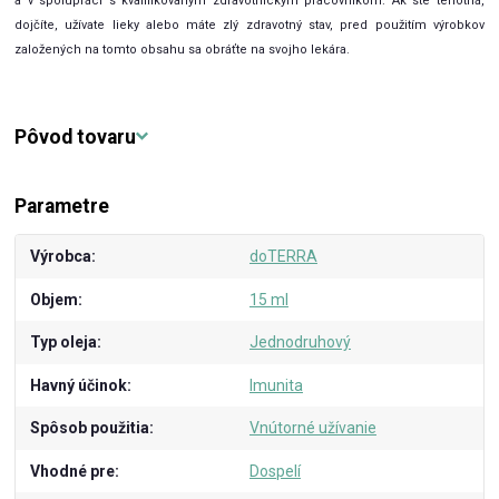
a v spolupráci s kvalifikovaným zdravotníckym pracovníkom. Ak ste tehotná,
dojčíte, užívate lieky alebo máte zlý zdravotný stav, pred použitím výrobkov
založených na tomto obsahu sa obráťte na svojho lekára.
Pôvod tovaru
Parametre
Výrobca
doTERRA
Objem
15 ml
Typ oleja
Jednodruhový
Havný účinok
Imunita
Spôsob použitia
Vnútorné užívanie
Vhodné pre
Dospelí