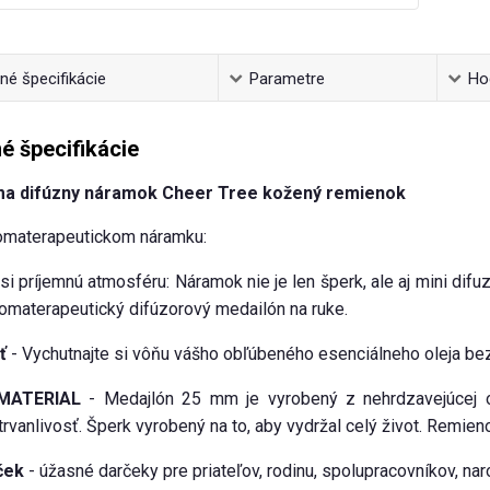
é špecifikácie
Parametre
Ho
é špecifikácie
a difúzny náramok Cheer Tree kožený remienok
omaterapeutickom náramku:
si príjemnú atmosféru: Náramok nie je len šperk, ale aj mini difu
romaterapeutický difúzorový medailón na ruke.
ť
- Vychutnajte si vôňu vášho obľúbeného esenciálneho oleja bez 
MATERIAL
- Medajlón 25 mm je vyrobený z nehrdzavejúcej oc
trvanlivosť. Šperk vyrobený na to, aby vydržal celý život. Remien
ček
- úžasné darčeky pre priateľov, rodinu, spolupracovníkov, naro