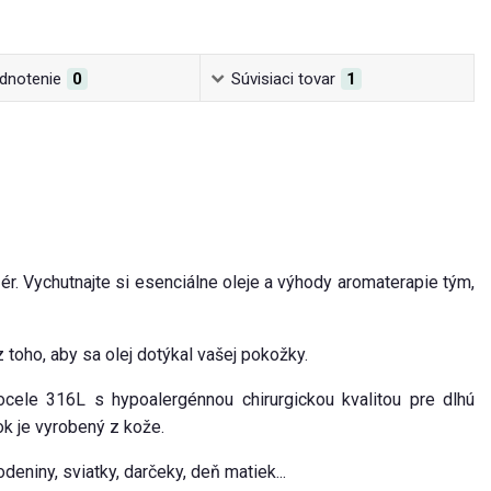
dnotenie
0
Súvisiaci tovar
1
zér. Vychutnajte si esenciálne oleje a výhody aromaterapie tým,
toho, aby sa olej dotýkal vašej pokožky.
ele 316L s hypoalergénnou chirurgickou kvalitou pre dlhú
ok je vyrobený z kože.
deniny, sviatky, darčeky, deň matiek...