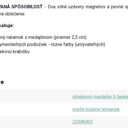
ANÁ SPÔSOBILOSŤ
- Dva silné uzávery magnetov a pevné spä
 na oblečenie.
sahuje:
ený náramok s medajlónom (priemer 2,5 cm)
ymeniteľných podložiek - rôzne farby (umývateľných)
ekovú krabičku
re
strieborný medajlón 5 fare
svetlý kožený remienok
ZDRAVKO