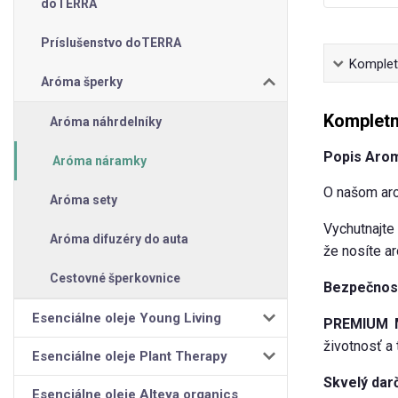
doTERRA
Príslušenstvo doTERRA
Kompletn
Aróma šperky
Kompletn
Aróma náhrdelníky
Popis Arom
Aróma náramky
O našom ar
Aróma sety
Vychutnajte 
Aróma difuzéry do auta
že nosíte a
Cestovné šperkovnice
Bezpečnos
Esenciálne oleje Young Living
PREMIUM 
životnosť a 
Esenciálne oleje Plant Therapy
Skvelý dar
Esenciálne oleje Alteya organics