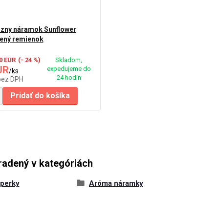
úzny náramok Sunflower
žený remienok
30 EUR
(- 24 %)
Skladom,
UR
expedujeme do
/
ks
24 hodín
bez DPH
Pridať do košíka
radený v kategóriách
perky
Aróma náramky