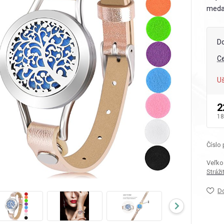
medai
D
C
Uš
2
18
Číslo
Veľko
Stráž
D