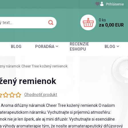
Prihlásenie
0
ks
za
0,00 EUR
RECENZIE
BLOG
PORADŇA
BLOG
ESHOPU
ny náramok Cheer Tree kožený remienok
žený remienok
Ohodnotiť produkt
s Aroma difúzny náramok Cheer Tree kožený remienok O našom
terapeutickom náramku: Vychutnajte si príjemnú atmosféru:
ok nie je len šperk, ale aj mini difuzér. Vychutnajte si esenciálne
 a výhody aromaterapie tým, že nosíte aromaterapeutický difúzorový