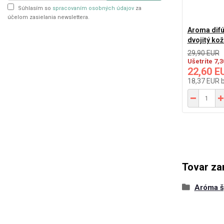
Súhlasím so
spracovaním osobných údajov
za
účelom zasielania newslettera.
Aroma dif
dvojitý ko
29,90 EUR
Ušetríte 7,
22,60 E
18,37 EUR
Tovar za
Aróma š