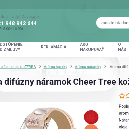
ete si rady? Zavolajte.
1 948 942 644
Pi 8:00–16:00)
DSTÚPENIE
AKO
O
REKLAMÁCIA
D ZMLUVY
NAKUPOVAŤ
NÁS
ciálne oleje doTERRA
Aróma šperky
Aróma náramky
Aroma difúz
 difúzny náramok Cheer Tree ko
Popi
aroma
Náram
oleje