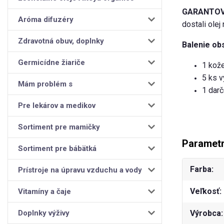
GARANTOV
Aróma difuzéry
dostali olej
Zdravotná obuv, doplnky
Balenie ob
Germicídne žiariče
1 kož
5 ks v
Mám problém s
1 darč
Pre lekárov a medikov
Sortiment pre mamičky
Paramet
Sortiment pre bábätká
Farba
Prístroje na úpravu vzduchu a vody
Veľkosť
Vitamíny a čaje
Doplnky výživy
Výrobca