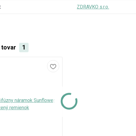
ZDRAVKO s.r.o.
i tovar
1