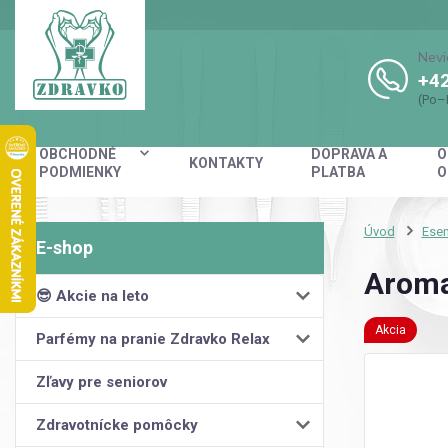
Nevi
+42
(Po–
OBCHODNÉ
DOPRAVA A
O
KONTAKTY
PODMIENKY
PLATBA
O
Úvod
Esen
Aroma
😎 Akcie na leto
Akcia
Parfémy na pranie Zdravko Relax
Zľavy pre seniorov
Zdravotnícke pomôcky