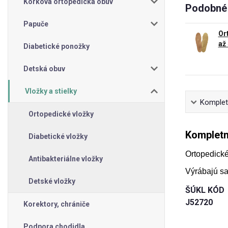
Korková ortopedická obuv
Podobné 
Papuče
Or
až
Diabetické ponožky
Detská obuv
Vložky a stielky
Kompletn
Ortopedické vložky
Kompletn
Diabetické vložky
Ortopedické
Antibakteriálne vložky
Výrábajú sa
Detské vložky
ŠÚKL KÓD
J52720
Korektory, chrániče
Podpora chodidla