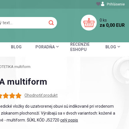
Prihlásenie
0
ks
za
0,00 EUR
RECENZIE
BLOG
PORADŇA
BLOG
ESHOPU
OTETIKA multiform
KA multiform
Ohodnotiť produkt
edické vložky do uzatvorenej obuvi sú indikované pri vrodenom
 získanom plochonoží. Výrábajú sa v dvoch variantoch: kožené a
vé - multiform. ŠÚKL KÓD J52720
celý popis