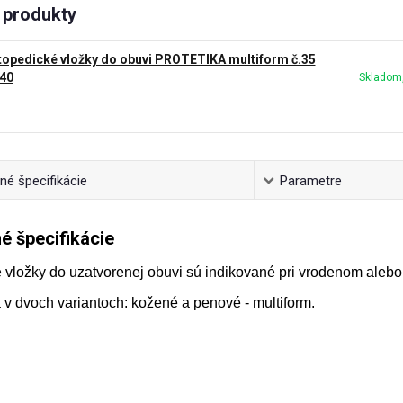
produkty
topedické vložky do obuvi PROTETIKA multiform č.35
 40
Skladom,
é špecifikácie
Parametre
é špecifikácie
 vložky do uzatvorenej obuvi sú indikované pri vrodenom aleb
 v dvoch variantoch: kožené a penové - multiform.