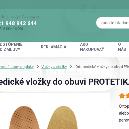
ete si rady? Zavolajte.
1 948 942 644
Pi 8:00–16:00)
DSTÚPENIE
AKO
O
REKLAMÁCIA
D ZMLUVY
NAKUPOVAŤ
NÁS
votná obuv, doplnky
Vložky a stielky
Ortopedické vložky do obuvi PR
edické vložky do obuvi PROTETI
Ortop
alebo
peno