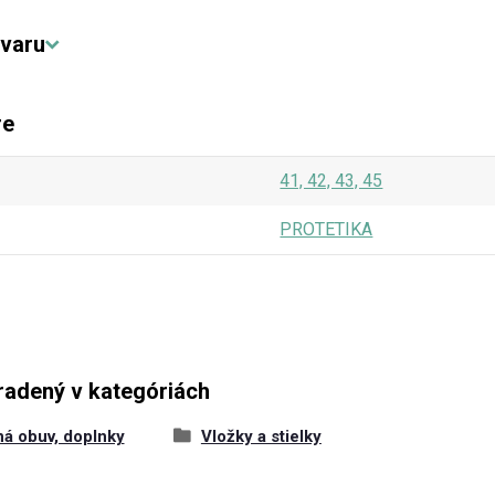
varu
re
41, 42, 43, 45
PROTETIKA
radený v kategóriách
ná obuv, doplnky
Vložky a stielky