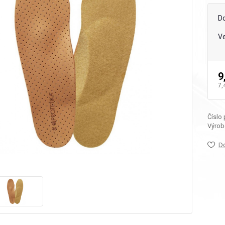
D
Ve
9
7,
Číslo
Výrob
D