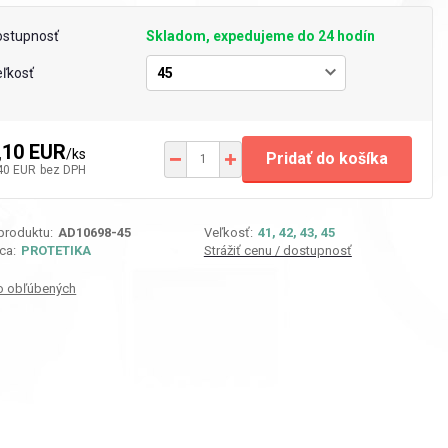
ostupnosť
Skladom, expedujeme do 24 hodín
ľkosť
,10 EUR
/
ks
Pridať do košíka
40 EUR
bez DPH
 produktu:
AD10698-45
Veľkosť:
41, 42, 43, 45
ca:
PROTETIKA
Strážiť cenu / dostupnosť
o obľúbených