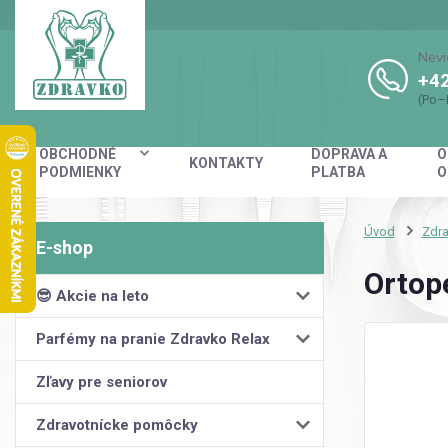
Nevi
+42
(Po–
OBCHODNÉ
DOPRAVA A
O
KONTAKTY
PODMIENKY
PLATBA
O
Úvod
Zdra
Ortop
😎 Akcie na leto
Parfémy na pranie Zdravko Relax
Zľavy pre seniorov
Zdravotnícke pomôcky