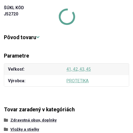
ŠÚKL KÓD
J52720
Pôvod tovaru
Parametre
Veľkosť
41, 42, 43, 45
Výrobca
PROTETIKA
Tovar zaradený v kategóriách
Zdravotná obuv, doplnky
Vložky a stielky