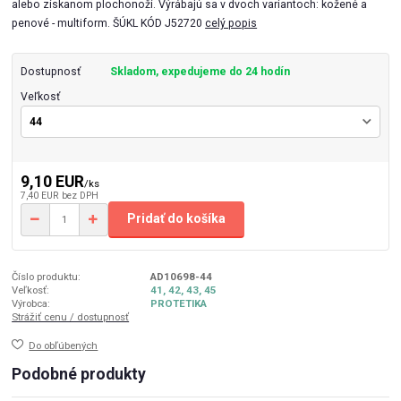
alebo získanom plochonoží. Výrábajú sa v dvoch variantoch: kožené a
penové - multiform. ŠÚKL KÓD J52720
celý popis
Dostupnosť
Skladom, expedujeme do 24 hodín
Veľkosť
9,10 EUR
/
ks
7,40 EUR
bez DPH
Pridať do košíka
Číslo produktu:
AD10698-44
Veľkosť:
41, 42, 43, 45
Výrobca:
PROTETIKA
Strážiť cenu / dostupnosť
Do obľúbených
Podobné produkty