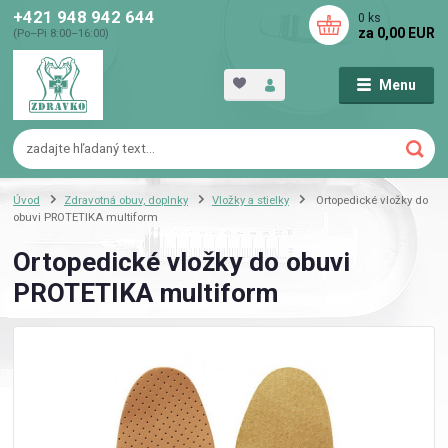
+421 948 942 644
0
ks
za
0,00 EUR
(Po–Pi 8:00–16:00)
Menu
Úvod
Zdravotná obuv, doplnky
Vložky a stielky
Ortopedické vložky do
obuvi PROTETIKA multiform
Ortopedické vložky do obuvi
PROTETIKA multiform