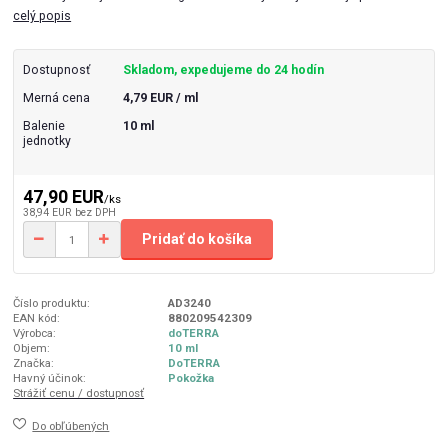
celý popis
Dostupnosť
Skladom, expedujeme do 24 hodín
Merná cena
4,79 EUR / ml
Balenie
10 ml
jednotky
47,90 EUR
/
ks
38,94 EUR
bez DPH
Pridať do košíka
Číslo produktu:
AD3240
EAN kód:
880209542309
Výrobca:
doTERRA
Objem:
10 ml
Značka:
DoTERRA
Havný účinok:
Pokožka
Strážiť cenu / dostupnosť
Do obľúbených