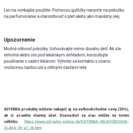
Len na vonkajšie použitie. Pomocou guľôčky naneste na pokožku
na parfumovanie a starostlivosť o pleť alebo ako masážny olej.
Upozornenie
Možná citlivosť pokožky. Uchovávajte mimo dosahu detí. Ak ste
tehotná alebo ste pod lekárskym dohľadom, konzultujte
používanie s vašim lekárom. Vyhnite sa kontaktu s očami,
vnútornou časťou uší a citlivými časťami tela.
dōTERRA produkty môžete nakúpiť aj za veľkoobchodné ceny (25%),
ak si zriadite vlastný účet.
Dozvedieť sa viac môžte na tomto
odkliku:
https://www.zdravko-eshop.sk/DOTERRA-VELKOOBCHOD-
ZLAVA-25-a7_20.htm