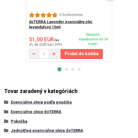
5 hodnotenie
doTERRA Lavender esenciálny olej
dōTERRA Tou
levanduľový 15ml
v guličke 10
Skladom,
51,00 EUR
33,10 EU
expedujeme do 24
/
ks
hodín
41,46 EUR
bez DPH
26,91 EUR
be
Pridať do košíka
Tovar zaradený v kategóriách
Esenciálne oleje podľa použitia
Esenciálne oleje doTERRA
Pokožka
Jednotlivé esenciálne oleje doTERRA