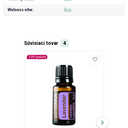
Welness vibe
Áno
Súvisiaci tovar
4
TOP produkt