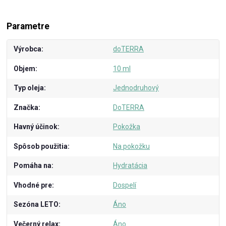
Parametre
Výrobca
doTERRA
Objem
10 ml
Typ oleja
Jednodruhový
Značka
DoTERRA
Havný účinok
Pokožka
Spôsob použitia
Na pokožku
Pomáha na
Hydratácia
Vhodné pre
Dospelí
Sezóna LETO
Áno
Večerný relax
Áno