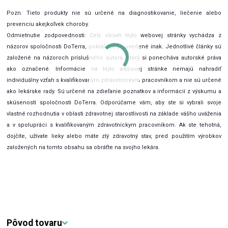
Pozn. Tieto produkty nie sú určené na diagnostikovanie, liečenie alebo
prevenciu akejkoľvek choroby.
Odmietnutie zodpovednosti: Celý obsah tejto webovej stránky vychádza z
názorov spoločnosti DoTerra, pokiaľ nie je uvedené inak. Jednotlivé články sú
založené na názoroch príslušného autora, ktorý si ponecháva autorské práva
ako označené. Informácie na tejto webovej stránke nemajú nahradiť
individuálny vzťah s kvalifikovaným zdravotníckym pracovníkom a nie sú určené
ako lekárske rady. Sú určené na zdieľanie poznatkov a informácií z výskumu a
skúseností spoločnosti DoTerra. Odporúčame vám, aby ste si vybrali svoje
vlastné rozhodnutia v oblasti zdravotnej starostlivosti na základe vášho uváženia
a v spolupráci s kvalifikovaným zdravotníckym pracovníkom. Ak ste tehotná,
dojčíte, užívate lieky alebo máte zlý zdravotný stav, pred použitím výrobkov
založených na tomto obsahu sa obráťte na svojho lekára.
Pôvod tovaru