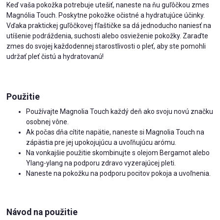
Keď vaša pokožka potrebuje utešiť, naneste na ňu guľôčkou zmes
Magnólia Touch. Poskytne pokožke očistné a hydratujúce účinky.
Vďaka praktickej guľôčkovej fľaštičke sa dá jednoducho naniesť na
utíšenie podráždenia, suchosti alebo osvieženie pokožky. Zaraďte
zmes do svojej každodennej starostlivosti o pleť, aby ste pomohli
udržať pleť čistú a hydratovanú!
Použitie
Používajte Magnolia Touch každý deň ako svoju novú značku
osobnej vône.
Ak počas dňa cítite napätie, naneste si Magnolia Touch na
zápästia pre jej upokojujúcu a uvoľňujúcu arómu.
Na vonkajšie použitie skombinujte s olejom Bergamot alebo
Ylang-ylang na podporu zdravo vyzerajúcej pleti.
Naneste na pokožku na podporu pocitov pokoja a uvoľnenia.
Návod na použitie