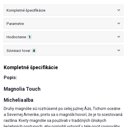
Kompletné špecifikácie
Parametre
Hodnotenie
1
Súvisiaci tovar
4
Kompletné špecifikácie
Popis:
Magnolia Touch
Michelia alba
Druhy magnólie sú roztrúsené po celej južnej Ázii, Tichom oceáne
a Severnej Amerike, preto sa o magnólii hovorí, že je to scestovaná
rastlina. Kvety magnólie sa používali v tradičných čínskych
liečebných postupoch, aby pomohli vytvoriť v tele pocit rovnováhy.