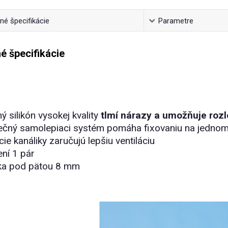
é špecifikácie
Parametre
é špecifikácie
ý silikón vysokej kvality
tlmí nárazy a umožňuje rozl
nečný samolepiaci systém pomáha fixovaniu na jednom
cie kanáliky zaručujú lepšiu ventiláciu
ení 1 pár
ka pod pätou 8 mm