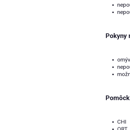
nepou
nepou
Pokyny 
omýv
nepou
možno
Pomôcku
CHI
ORT