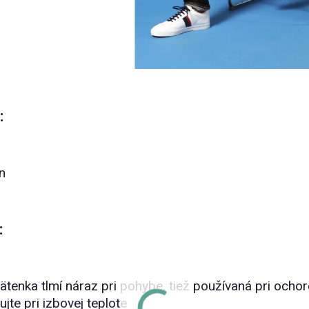
:
ón
:
tenka tlmí náraz pri pohybe, tiež používaná pri ochore
ujte pri izbovej teplote