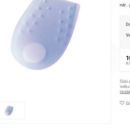
nár...
D
Ve
1
8,
Číslo
Veľko
Stráž
D