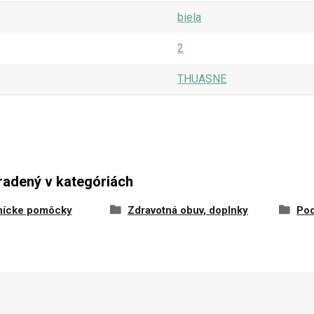
biela
2
THUASNE
radený v kategóriách
nícke pomôcky
Zdravotná obuv, doplnky
Pod