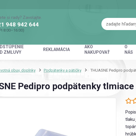
ete si rady? Zavolajte.
1 948 942 644
Pi 8:00–16:00)
DSTÚPENIE
AKO
O
REKLAMÁCIA
D ZMLUVY
NAKUPOVAŤ
NÁS
votná obuv, doplnky
Podpätenky a pätičky
THUASNE Pedipro podpäte
NE Pedipro podpätenky tlmiace
Popis
tlaku
topán
hrúbk