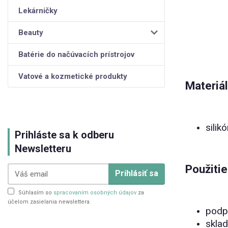
Lekárničky
Beauty
Batérie do načúvacích prístrojov
Vatové a kozmetické produkty
Materiál
silik
Prihláste sa k odberu
Newsletteru
Použitie
Prihlásiť sa
Súhlasím so
spracovaním osobných údajov
za
účelom zasielania newslettera.
podpä
sklad