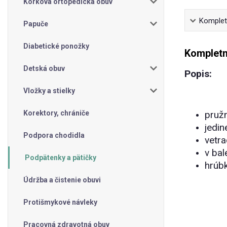
Korková ortopedická obuv
Kompletn
Papuče
Diabetické ponožky
Kompletn
Detská obuv
Popis:
Vložky a stielky
Korektory, chrániče
pružn
jedi
Podpora chodidla
vetra
v bal
Podpätenky a pätičky
hrúb
Údržba a čistenie obuvi
Protišmykové návleky
Pracovná zdravotná obuv