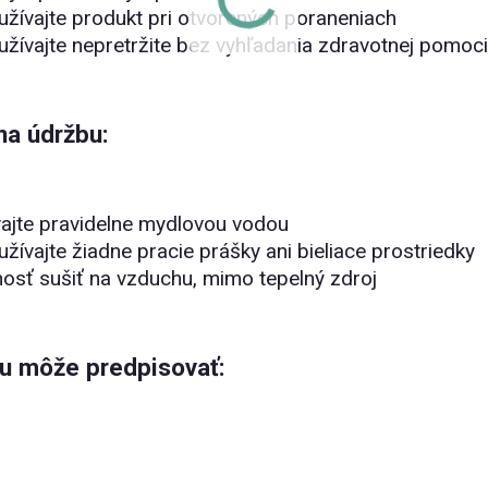
žívajte produkt pri otvorených poraneniach
žívajte nepretržite bez vyhľadania zdravotnej pomoci
na údržbu:
ajte pravidelne mydlovou vodou
žívajte žiadne pracie prášky ani bieliace prostriedky
sť sušiť na vzduchu, mimo tepelný zdroj
 môže predpisovať: