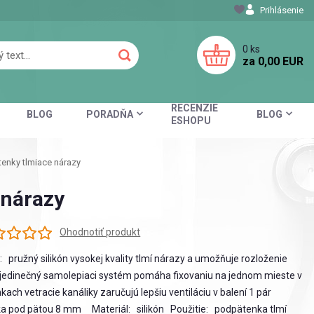
Prihlásenie
0
ks
za
0,00 EUR
RECENZIE
BLOG
PORADŇA
BLOG
ESHOPU
nky tlmiace nárazy
 nárazy
Ohodnotiť produkt
: pružný silikón vysokej kvality tlmí nárazy a umožňuje rozloženie
 jedinečný samolepiaci systém pomáha fixovaniu na jednom mieste v
kach vetracie kanáliky zaručujú lepšiu ventiláciu v balení 1 pár
a pod pätou 8 mm Materiál: silikón Použitie: podpätenka tlmí