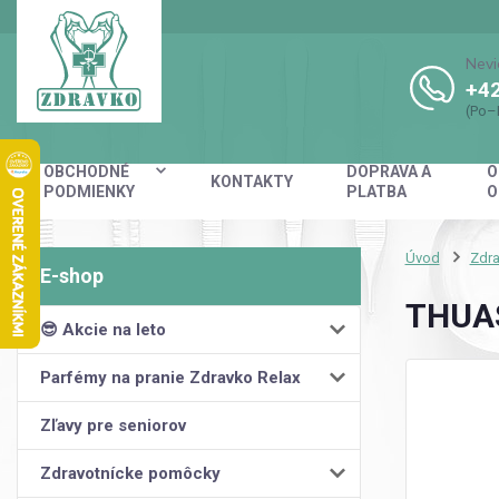
Nevi
+42
(Po–
OBCHODNÉ
DOPRAVA A
O
KONTAKTY
PODMIENKY
PLATBA
O
Úvod
Zdra
THUAS
😎 Akcie na leto
Parfémy na pranie Zdravko Relax
Zľavy pre seniorov
Zdravotnícke pomôcky