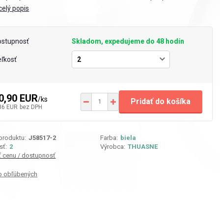
celý popis
ostupnosť
Skladom, expedujeme do 48 hodín
ľkosť
0,90 EUR
/
ks
Pridať do košíka
86 EUR
bez DPH
 produktu:
J58517-2
Farba:
biela
sť:
2
Výrobca:
THUASNE
iť cenu / dostupnosť
o obľúbených