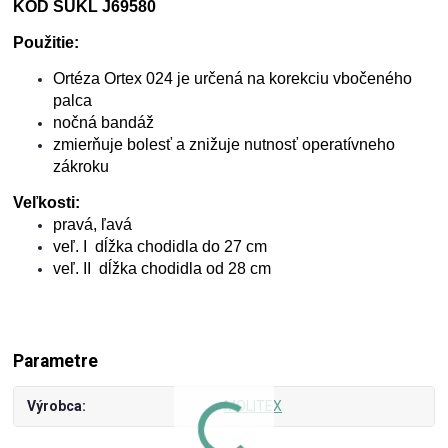
KÓD ŠÚKL J69580
Použitie:
Ortéza Ortex 024 je určená na korekciu vbočeného
palca
nočná bandáž
zmierňuje bolesť a znižuje nutnosť operatívneho
zákroku
Veľkosti:
pravá, ľavá
veľ. I dĺžka chodidla do 27 cm
veľ. II dĺžka chodidla od 28 cm
Parametre
Výrobca
MOLITEX