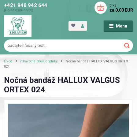
+421 948 942 644
0
ks
za
0,00 EUR
(Po–Pi 8:00–16:00)
Menu
Úvod
Zdravotná obuv, doplnky
Nočná bandáž HALLUX VALGUS ORTEX
024
Nočná bandáž HALLUX VALGUS
ORTEX 024