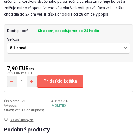
určená na korekciu vbočeného palca nočná bandáž zmierňuje bolesť a
znižuje nutnosť operatívneho zákroku Veľkosti: pravá, ľavá veľ. I dĺžka
chodidla do 27 cm veľ. II dĺžka chodidla od 28 cm
celý popis
Dostupnosť
Skladom, expedujeme do 24 hodín
Veľkosť
7,90 EUR
/
ks
7,52 EUR
bez DPH
Pridať do košíka
Číslo produktu:
AD122-1P
Výrobca:
MOLITEX
Strážiť cenu / dostupnosť
Do obľúbených
Podobné produkty