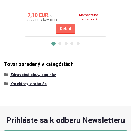
7,10 EUR
9,90 EUR
Momentálne
/
ks
nedostupné
5,77 EUR
bez DPH
8,05 EUR
bez
Detail
Tovar zaradený v kategóriách
Zdravotná obuv, doplnky
Korektory, chrániče
Prihláste sa k odberu Newsletteru