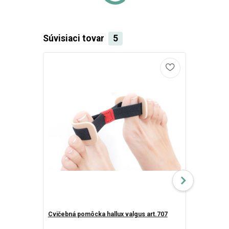
Súvisiaci tovar
5
Cvičebná pomôcka hallux valgus art.707
Svorto bandá