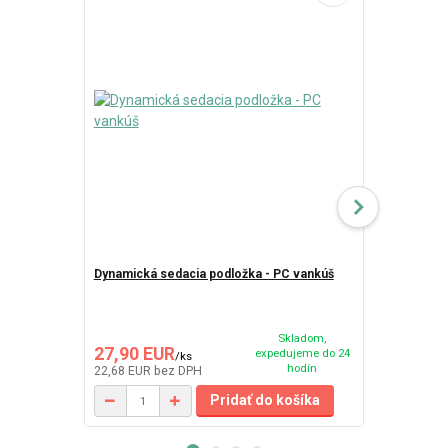
Dynamická sedacia podložka - PC vankúš
PC - vankúš
Skladom,
27,90 EUR
31,50 EU
expedujeme do 24
/
ks
hodín
22,68 EUR
bez DPH
25,61 EUR
be
Pridať do košíka