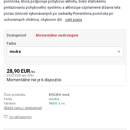
pomôcka, ktorá podporuje pohybovú aktivitu, bráni statickému
preťažovaniu pohybového systému a aktivizuje vzpriamené držanie tela
počas činností vykonávaných po sediačky.Preventívna pomôcka pri
ochoreniach chrbtice, chybnom drž...
celý popis
Dostupnosť
Momentálne nedostupné
Farba
28,90 EUR
/
ks
23,50 EUR
bez DPH
Momentálne nie je k dispozícii
Číslo produktu:
K92350-mod
Farba:
modrá
Výrobca:
YADO s.ro.
Strážiť cenu / dostupnosť
Do obľúbených