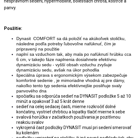
nesprávnom sedení, hypermobilite, bolestiach chrbta, kostrče a
panvy.
Použitie:
Dynasit COMFORT sa dá položiť na akúkoľvek stoličku,
následne podľa potreby ľubovoľne nafúknuť, čím je
pripravený na použitie
naplní sa vzduchom tak, aby mala po nafúknutí hrúbku cca
6 cm, v takejto fáze naplnenia dosiahnete efektívnu
dynamizáciu sedu - vyšší obsah vzduchu zvyšuje
dynamizáciu sedu, avšak na úkor pohodlia
špeciálna úprava s ergonomickým výsekom zabezpečuje
komfortné sedenie , je mimoriadne vhodná aj pre dámy,
nakoľko tento typ sedenia efektívnejšie posilňuje svaly
panvového dna
spočiatku sa odporúča sedieť na DYNASIT podložke 5 až 10
minút a opakovať 3 až 5 krát denne
sedieť na celej sedacej časti, mierne rozkročiť dolné
končatiny, vystrieť chrbticu a lopatky tlačiť mierne k sebe
svalová horúčka v začiatkoch používania je pozitívnou
reakciu svalov
vykrojená čast podložky DYNASIT musí pri sedení smerovať
ku kolenám
podložku umiestniť na stoličky, či iné pevné podklady tak, aby