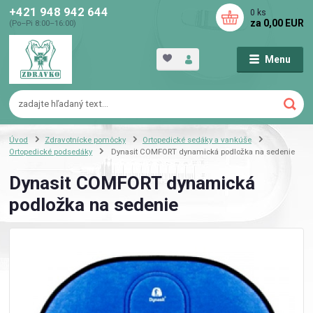
+421 948 942 644
0
ks
za
0,00 EUR
(Po–Pi 8:00–16:00)
Menu
Úvod
Zdravotnícke pomôcky
Ortopedické sedáky a vankúše
Ortopedické podsedáky
Dynasit COMFORT dynamická podložka na sedenie
Dynasit COMFORT dynamická
podložka na sedenie