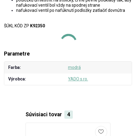
nafukovací ventil bol vždy na spodnej strane
nafukovací ventil po nafúknutí podložky zatlačiť dovnútra
ŠÚKL KÓD ZP
K92350
Parametre
Farba
modrá
Výrobca
YADO s.ro.
Súvisiaci tovar
4