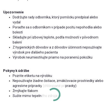
Upozornenie
Dodržujte rady odborníka, ktorý pomôcku predpísal alebo
vydal
Poraďte sa s odborníkom v prípade pocitu nepohodlia alebo
bolestí
Skladujte pri izbovej teplote, podľa možnosti v pôvodnom
balení
Z hygienických dôvodov a z dôvodov účinnosti nepoužívajte
výrobok pre ďalšieho pacienta
Výrobok neumiestňujte priamo na poranenú pokožku
Pokyny k údržbe
Pozrite etiketu na výrobku
Nepoužívajte žiadne čistiace, zmäkčovacie prostriedky alebo
agresívne prípravky (chlórované prípravky)
Žmýkajte tlakom
Sušte mimo tepelného zdroja