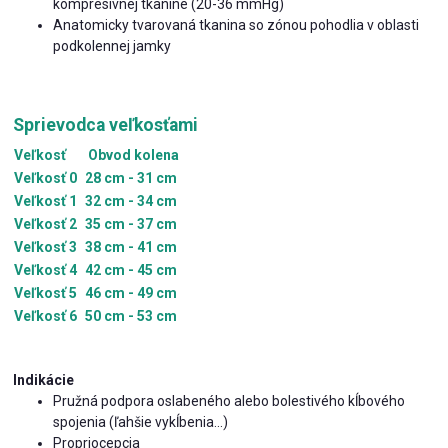
kompresívnej tkanine (20-36 mmHg)
Anatomicky tvarovaná tkanina so zónou pohodlia v oblasti
podkolennej jamky
Sprievodca veľkosťami
Veľkosť
Obvod kolena
Veľkosť 0
28 cm - 31 cm
Veľkosť 1
32 cm - 34 cm
Veľkosť 2
35 cm - 37 cm
Veľkosť 3
38 cm - 41 cm
Veľkosť 4
42 cm - 45 cm
Veľkosť 5
46 cm - 49 cm
Veľkosť 6
50 cm - 53 cm
Indikácie
Pružná podpora oslabeného alebo bolestivého kĺbového
spojenia (ľahšie vykĺbenia...)
Propriocepcia