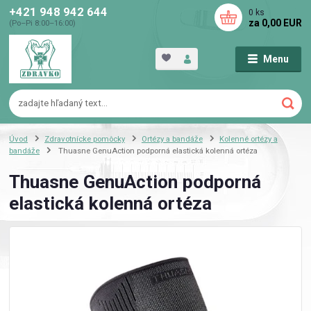
+421 948 942 644
0
ks
za
0,00 EUR
(Po–Pi 8:00–16:00)
Menu
Úvod
Zdravotnícke pomôcky
Ortézy a bandáže
Kolenné ortézy a
bandáže
Thuasne GenuAction podporná elastická kolenná ortéza
Thuasne GenuAction podporná
elastická kolenná ortéza