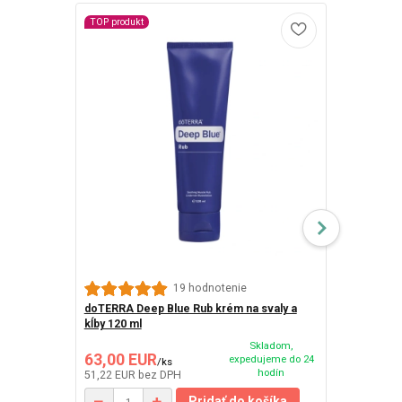
TOP produkt
19 hodnotenie
doTERRA Deep Blue Rub krém na svaly a
DoTERRA Dee
kĺby 120 ml
bolesti sval
Skladom,
63,00 EUR
45,50 EU
expedujeme do 24
/
ks
hodín
51,22 EUR
bez DPH
36,99 EUR
be
Pridať do košíka