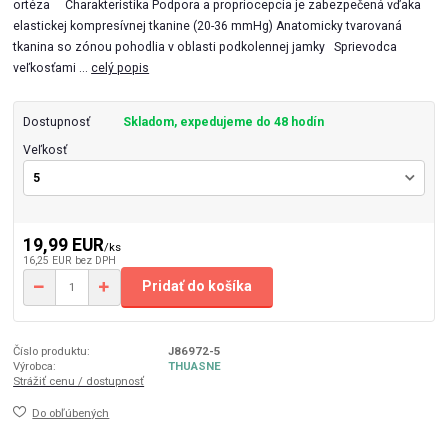
ortéza Charakteristika Podpora a propriocepcia je zabezpečená vďaka
elastickej kompresívnej tkanine (20-36 mmHg) Anatomicky tvarovaná
tkanina so zónou pohodlia v oblasti podkolennej jamky Sprievodca
veľkosťami ...
celý popis
Dostupnosť
Skladom, expedujeme do 48 hodín
Veľkosť
19,99 EUR
/
ks
16,25 EUR
bez DPH
Pridať do košíka
Číslo produktu:
J86972-5
Výrobca:
THUASNE
Strážiť cenu / dostupnosť
Do obľúbených