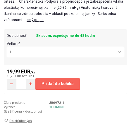
ortéza Charakteristika Podpora a propriocepcia je zabezpečená vďaka
elastickej kompresívnej tkanine (20-36 mmHg) Anatomicky tvarovaná
tkanina so zónou pohodlia v oblasti podkolennej jamky Sprievodca
veľkosťami ...
celý popis
Dostupnosť
Skladom, expedujeme do 48 hodín
Veľkosť
19,99 EUR
/
ks
16,25 EUR
bez DPH
Pridať do košíka
Číslo produktu:
J86972-1
Výrobca:
THUASNE
Strážiť cenu / dostupnosť
Do obľúbených