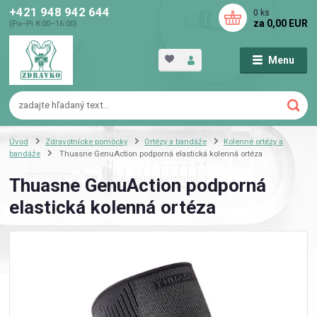
+421 948 942 644
0
ks
za
0,00 EUR
(Po–Pi 8:00–16:00)
Menu
Úvod
Zdravotnícke pomôcky
Ortézy a bandáže
Kolenné ortézy a
bandáže
Thuasne GenuAction podporná elastická kolenná ortéza
Thuasne GenuAction podporná
elastická kolenná ortéza