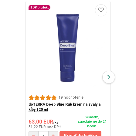
TOP produkt
19 hodnotenie
doTERRA Deep Blue Rub krém na svaly a
DoTERRA Dee
kĺby 120 ml
bolesti sval
Skladom,
63,00 EUR
45,50 EU
expedujeme do 24
/
ks
hodín
51,22 EUR
bez DPH
36,99 EUR
be
Pridať do košíka