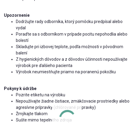
Upozornenie
Dodržujte rady odborníka, ktorý pomôcku predpísal alebo
vydal
Poraďte sa s odborníkom v prípade pocitu nepohodlia alebo
bolestí
Skladujte pri izbovej teplote, podľa možnosti v pôvodnom
balení
Z hygienických dôvodov a z dôvodov účinnosti nepoužívajte
výrobok pre ďalšieho pacienta
Výrobok neumiestňujte priamo na poranenú pokožku
Pokyny k údržbe
Pozrite etiketu na výrobku
Nepoužívajte žiadne čistiace, zmäkčovacie prostriedky alebo
agresívne prípravky (chlórované prípravky)
Žmýkajte tlakom
Sušte mimo tepelného zdroja