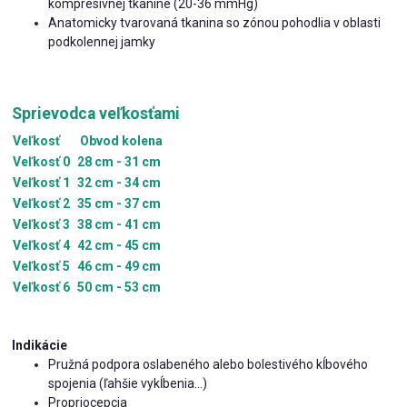
kompresívnej tkanine (20-36 mmHg)
Anatomicky tvarovaná tkanina so zónou pohodlia v oblasti
podkolennej jamky
Sprievodca veľkosťami
Veľkosť
Obvod kolena
Veľkosť 0
28 cm - 31 cm
Veľkosť 1
32 cm - 34 cm
Veľkosť 2
35 cm - 37 cm
Veľkosť 3
38 cm - 41 cm
Veľkosť 4
42 cm - 45 cm
Veľkosť 5
46 cm - 49 cm
Veľkosť 6
50 cm - 53 cm
Indikácie
Pružná podpora oslabeného alebo bolestivého kĺbového
spojenia (ľahšie vykĺbenia...)
Propriocepcia