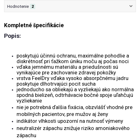
Hodnotenie
2
Kompletné špecifikácie
Popis:
poskytujú účinnú ochranu, maximálne pohodlie a
diskrétnosť pri ťažkom úniku moču aj počas noci
vďaka jemnému materiálu a priedušnosti sú
vynikajúce pre zachovanie zdravej pokožky
vrstva FeelDry vďaka vysoko absorpčnému jadru
poskytuje dlhotrvajúci pocit sucha
jednoducho sa obliekajú a vyzliekajú ako normálna
spodná bielizeň, odtrhávacie bočné spoje uľahčujú
vyzliekanie
nie je potrebná ďalšia fixácia, obzvlášť vhodné pre
mobilných pacientov, pre mužov aj ženy
indikátor vlhkosti upozorní na nutnosť výmeny
neutralizér zápachu znižuje riziko amoniakového
zápachu