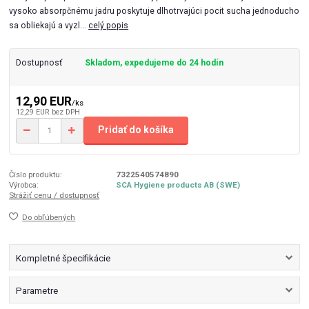
vysoko absorpčnému jadru poskytuje dlhotrvajúci pocit sucha jednoducho
sa obliekajú a vyzl...
celý popis
Dostupnosť
Skladom, expedujeme do 24 hodín
12,90 EUR
/
ks
12,29 EUR
bez DPH
Pridať do košíka
Číslo produktu:
7322540574890
Výrobca:
SCA Hygiene products AB (SWE)
Strážiť cenu / dostupnosť
Do obľúbených
Kompletné špecifikácie
Parametre