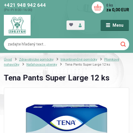
+421 948 942 644
0
ks
za
0,00 EUR
(Po–Pi 8:00–16:00)
Menu
Úvod
Zdravotnícke pomôcky
Inkontinenčné pomôcky
Plienkové
nohavičky
Naťahovacie plienky
Tena Pants Super Large 12 ks
Tena Pants Super Large 12 ks