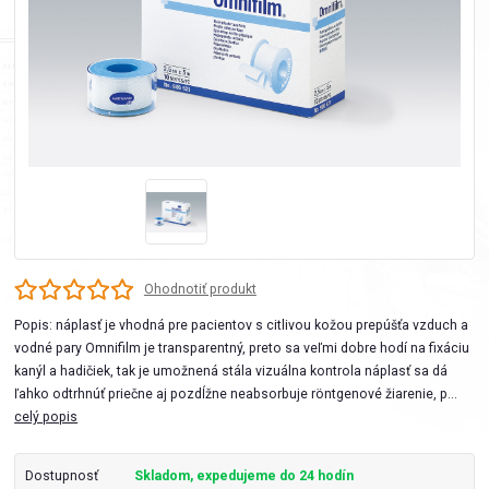
Ohodnotiť produkt
Popis: náplasť je vhodná pre pacientov s citlivou kožou prepúšťa vzduch a
vodné pary Omnifilm je transparentný, preto sa veľmi dobre hodí na fixáciu
kanýl a hadičiek, tak je umožnená stála vizuálna kontrola náplasť sa dá
ľahko odtrhnúť priečne aj pozdĺžne neabsorbuje röntgenové žiarenie, p...
celý popis
Dostupnosť
Skladom, expedujeme do 24 hodín