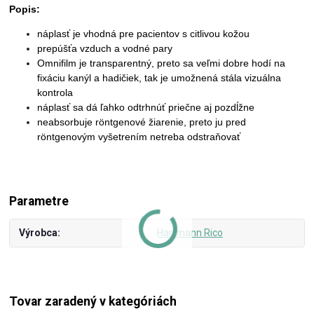
Popis:
náplasť je vhodná pre pacientov s citlivou kožou
prepúšťa vzduch a vodné pary
Omnifilm je transparentný, preto sa veľmi dobre hodí na
fixáciu kanýl a hadičiek, tak je umožnená stála vizuálna
kontrola
náplasť sa dá ľahko odtrhnúť priečne aj pozdĺžne
neabsorbuje röntgenové žiarenie, preto ju pred
röntgenovým vyšetrením netreba odstraňovať
Parametre
Výrobca
Hartmann Rico
Tovar zaradený v kategóriách