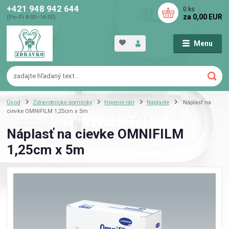
+421 948 942 644
0
ks
za
0,00 EUR
(Po–Pi 8:00–16:00)
Menu
Úvod
Zdravotnícke pomôcky
Hojenie rán
Náplaste
Náplasť na
cievke OMNIFILM 1,25cm x 5m
Náplasť na cievke OMNIFILM
1,25cm x 5m