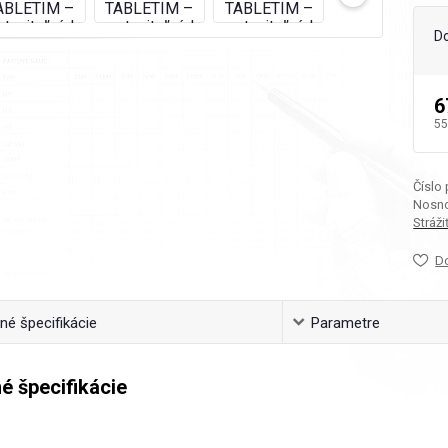
D
6
55
Číslo
Nosno
Stráž
D
é špecifikácie
Parametre
é špecifikácie