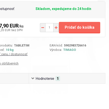
ostupnosť
Skladom, expedujeme do 24 hodín
7,90 EUR
/
ks
Pridať do košíka
,20 EUR
bez DPH
 produktu:
TABLETIM
EAN kód:
5902983726616
sť:
10 kg
Výrobca:
TIMAGO
iť cenu / dostupnosť
o obľúbených
Hodnotenie
1