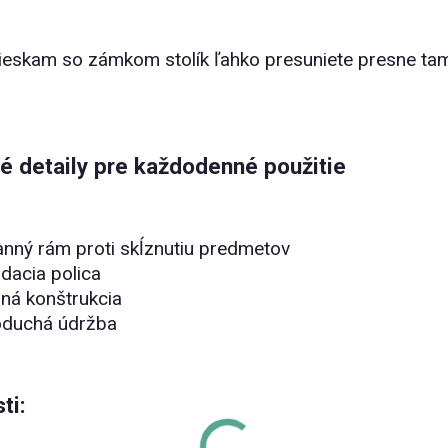
ieskam so zámkom stolík ľahko presuniete presne tam,
é detaily pre každodenné použitie
nný rám proti skĺznutiu predmetov
dacia polica
lná konštrukcia
oduchá údržba
ti: