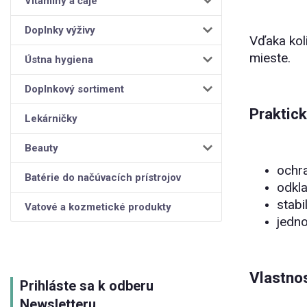
Vitamíny a čaje
Doplnky výživy
Vďaka kol
mieste.
Ústna hygiena
Doplnkový sortiment
Praktick
Lekárničky
Beauty
ochra
Batérie do načúvacích prístrojov
odkla
stabi
Vatové a kozmetické produkty
jedn
Vlastnos
Prihláste sa k odberu
Newsletteru