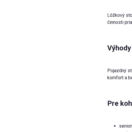
Lôžkový sto
činnosti pri
Výhody 
Pojazdný st
komfort a b
Pre koh
senior