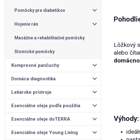
Pomôcky pre diabetikov
Pohodlie
Hojenie rán
Masážne a rehabilitačné pomôcky
Lôžkový s
Stomické pomôcky
alebo čít
domácnos
Kompresné pančuchy
Domáca diagnostika
Lekárske prístroje
Esenciálne oleje podľa použitia
Výhody:
Esenciálne oleje doTERRA
ideál
Esenciálne oleje Young Living
nast