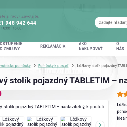
ete si rady? Zavolajte.
1 948 942 644
Pi 8:00–16:00)
DSTÚPENIE
AKO
O
REKLAMÁCIA
D ZMLUVY
NAKUPOVAŤ
NÁS
avotnícke pomôcky
Pomôcky k posteli
Lôžkový stolík pojazdný TABLET
ý stolík pojazdný TABLETIM – nas
Lôžko
pohod
Ideál