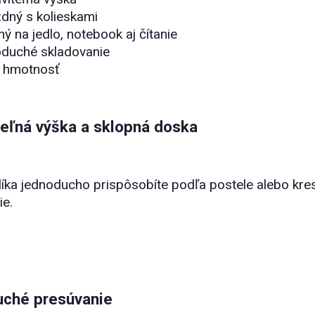
zdný s kolieskami
ý na jedlo, notebook aj čítanie
oduché skladovanie
a hmotnosť
teľná výška a sklopná doska
líka jednoducho prispôsobíte podľa postele alebo kre
ie.
ché presúvanie