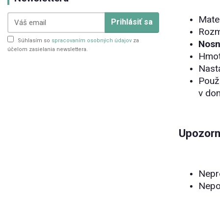
Mater
Prihlásiť sa
Rozm
Súhlasím so
spracovaním osobných údajov
za
Nosn
účelom zasielania newslettera.
Hmot
Nasta
Použi
v do
Upozorn
Nepre
Nepou