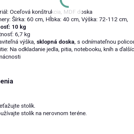
iál: Oceľová konštrukcia, MDF doska
ery:
Šírka: 60 cm,
Hĺbka: 40 cm,
Výška: 72-112 cm,
osť: 10 kg
nosť: 6,7 kg
viteľná výška,
sklopná doska
, s odnímateľnou polico
tie: Na odkladanie jedla, pitia, notebooku, kníh a ďa
mácnosti
enia
ťažujte stolík.
žívajte stolík na nerovnom teréne.