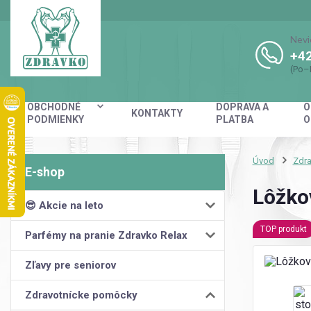
Nevi
+42
(Po–
OBCHODNÉ
DOPRAVA A
O
KONTAKTY
PODMIENKY
PLATBA
O
Úvod
Zdr
Lôžkov
😎 Akcie na leto
TOP produkt
Parfémy na pranie Zdravko Relax
Zľavy pre seniorov
Zdravotnícke pomôcky