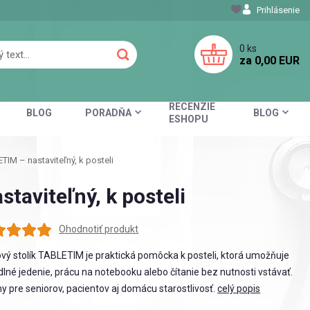
Prihlásenie
0
ks
za
0,00 EUR
RECENZIE
BLOG
PORADŇA
BLOG
ESHOPU
IM – nastaviteľný, k posteli
taviteľný, k posteli
Ohodnotiť produkt
vý stolík TABLETIM je praktická pomôcka k posteli, ktorá umožňuje
lné jedenie, prácu na notebooku alebo čítanie bez nutnosti vstávať.
ny pre seniorov, pacientov aj domácu starostlivosť.
celý popis