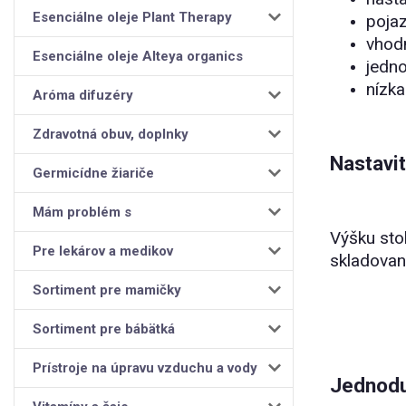
Esenciálne oleje Plant Therapy
poja
vhodn
Esenciálne oleje Alteya organics
jedn
nízk
Aróma difuzéry
Zdravotná obuv, doplnky
Nastavi
Germicídne žiariče
Mám problém s
Výšku sto
Pre lekárov a medikov
skladovan
Sortiment pre mamičky
Sortiment pre bábätká
Prístroje na úpravu vzduchu a vody
Jednodu