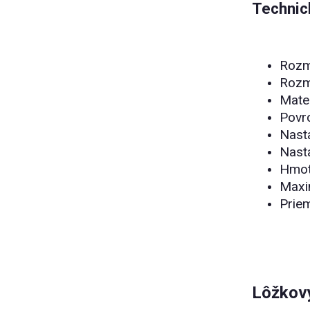
Technic
Rozme
Rozme
Mater
Povr
Nasta
Nasta
Hmot
Maxi
Priem
Lôžkový