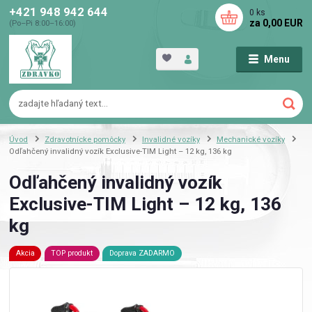
+421 948 942 644
0
ks
za
0,00 EUR
(Po–Pi 8:00–16:00)
Menu
Úvod
Zdravotnícke pomôcky
Invalidné vozíky
Mechanické vozíky
Odľahčený invalidný vozík Exclusive-TIM Light – 12 kg, 136 kg
Odľahčený invalidný vozík
Exclusive-TIM Light – 12 kg, 136
kg
Akcia
TOP produkt
Doprava ZADARMO