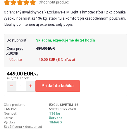
Ohodnotiť produkt
Odľahčený invalidný vozík Exclusive-TIM Light s hmotnosťou 12 kg ponúka
vysokú nosnosť až 136 kg, stabilitu a komfort pri každodennom používaní.
Ideálny do interiéru aj exteriéru.
celý popis
Dostupnosť
Skladom, expedujeme do 24 hodín
Cena pred
489,00 EUR
zľavou
Ušetríte
40,00 EUR (
8
% zľava)
449,00 EUR
/
ks
427,62 EUR
bez DPH
Pridať do košíka
Číslo produktu:
EXCLUSIVETIM-46
EAN kód:
5902983727620
Nosnosť:
136 kg
Farba:
červená
Výrobca:
TIMAGO
Strážiť cenu / dostupnosť