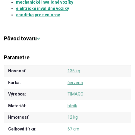
mechanické invalidné vozíky
elektrické invalidné vozíky
chodítka pre seniorov
Pôvod tovaru
Parametre
Nosnosť
136 kg
Farba
červená
Výrobca
TIMAGO
Materiál
hliník
Hmotnosť
12 kg
Celková šírka
67 cm