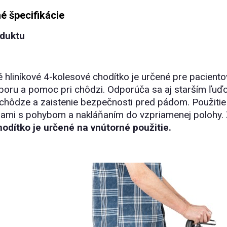
é špecifikácie
oduktu
é hliníkové 4-kolesové chodítko je určené pre pacient
oporu a pomoc pri chôdzi. Odporúča sa aj starším ľu
hôdze a zaistenie bezpečnosti pred pádom. Použitie ch
ami s pohybom a nakláňaním do vzpriamenej polohy. Zar
odítko je určené na vnútorné použitie.