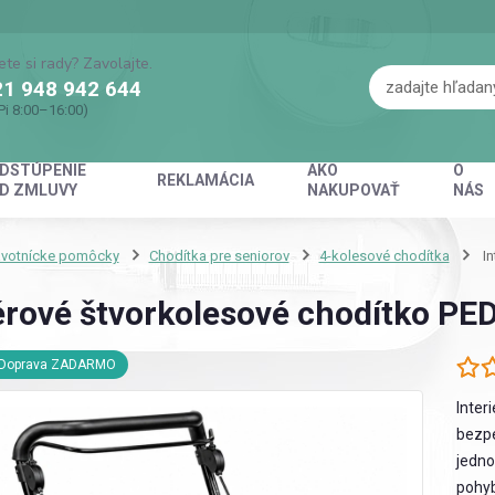
ete si rady? Zavolajte.
1 948 942 644
Pi 8:00–16:00)
DSTÚPENIE
AKO
O
REKLAMÁCIA
D ZMLUVY
NAKUPOVAŤ
NÁS
avotnícke pomôcky
Chodítka pre seniorov
4-kolesové chodítka
In
érové štvorkolesové chodítko PED
Doprava ZADARMO
Inter
bezpe
jedno
pohyb