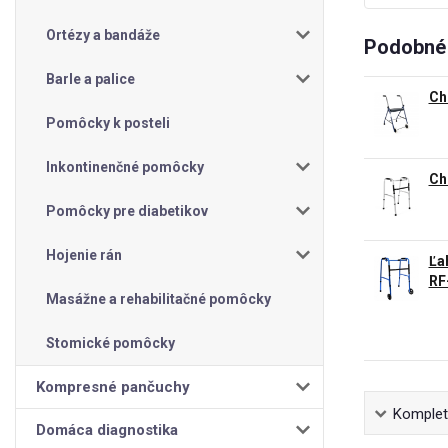
Ortézy a bandáže
Podobné 
Barle a palice
Ch
Pomôcky k posteli
Inkontinenčné pomôcky
Ch
Pomôcky pre diabetikov
Hojenie rán
Ľa
RF
Masážne a rehabilitačné pomôcky
Stomické pomôcky
Kompresné pančuchy
Kompletn
Domáca diagnostika