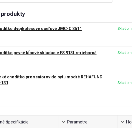
produkty
odítko dvojkolesové oceľové JMC-C 3511
Skladom,
odítko pevné kĺbové skladacie FS 913L strieborná
Skladom,
hké chodítko pre seniorov do bytu modré REHAFUND
-131
Skladom,
é špecifikácie
Parametre
Ho