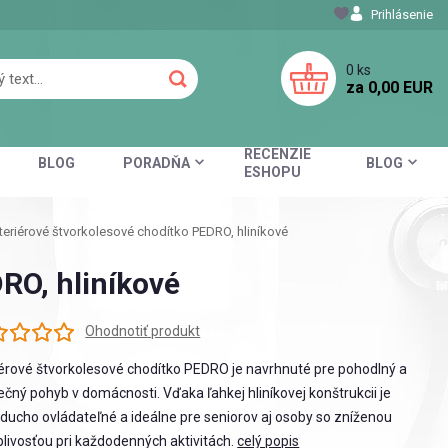
Prihlásenie
0
ks
za
0,00 EUR
RECENZIE
BLOG
PORADŇA
BLOG
ESHOPU
teriérové štvorkolesové chodítko PEDRO, hliníkové
RO, hliníkové
Ohodnotiť produkt
iérové štvorkolesové chodítko PEDRO je navrhnuté pre pohodlný a
čný pohyb v domácnosti. Vďaka ľahkej hliníkovej konštrukcii je
ducho ovládateľné a ideálne pre seniorov aj osoby so zníženou
livosťou pri každodenných aktivitách.
celý popis