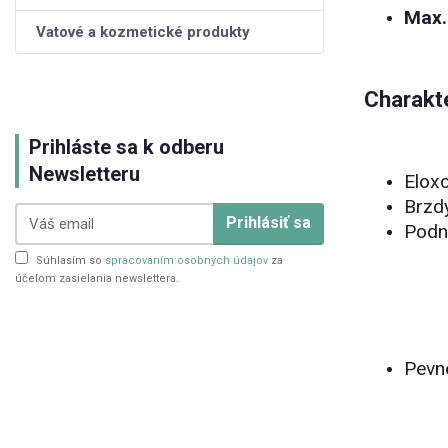
Max.
Vatové a kozmetické produkty
Charakte
Prihláste sa k odberu
Newsletteru
Elox
Brzdy
Prihlásiť sa
Podn
Súhlasím so
spracovaním osobných údajov
za
účelom zasielania newslettera.
Pevné