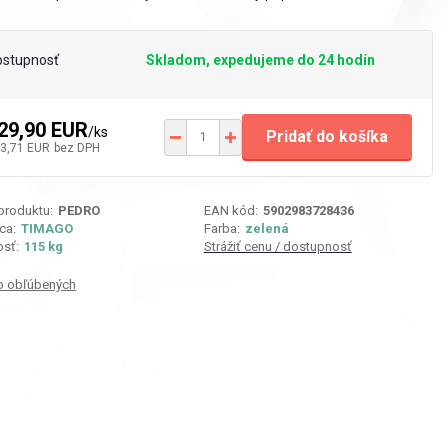
ostupnosť
Skladom, expedujeme do 24 hodín
29,90 EUR
/
ks
Pridať do košíka
3,71 EUR
bez DPH
 produktu:
PEDRO
EAN kód:
5902983728436
ca:
TIMAGO
Farba:
zelená
sť:
115 kg
Strážiť cenu / dostupnosť
o obľúbených