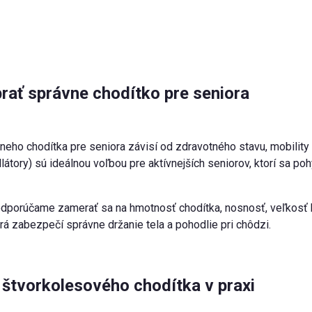
rať správne chodítko pre seniora
neho chodítka pre seniora závisí od zdravotného stavu, mobility
llátory) sú ideálnou voľbou pre aktívnejších seniorov, ktorí sa po
odporúčame zamerať sa na hmotnosť chodítka, nosnosť, veľkosť ko
orá zabezpečí správne držanie tela a pohodlie pri chôdzi.
štvorkolesového chodítka v praxi