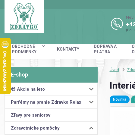
Nevi
+42
(Po–
OBCHODNÉ
DOPRAVA A
O
KONTAKTY
PODMIENKY
PLATBA
O
Úvod
Zdr
Interi
😎 Akcie na leto
Novinka
Parfémy na pranie Zdravko Relax
Zľavy pre seniorov
Zdravotnícke pomôcky