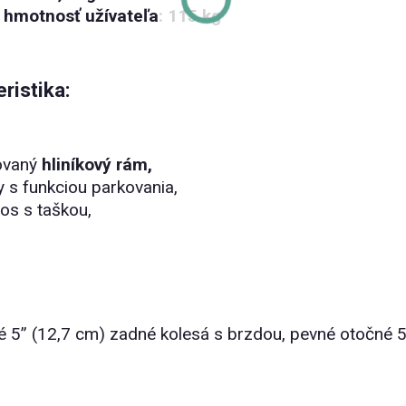
 hmotnosť užívateľa: 115 kg
ristika:
ovaný
hliníkový rám,
 s funkciou parkovania,
os s taškou,
 5” (12,7 cm) zadné kolesá s brzdou, pevné otočné 5