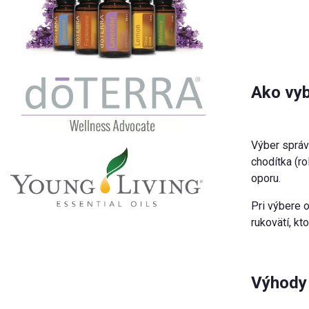
Ako vyb
Výber správ
chodítka (ro
oporu.
Pri výbere 
rukovätí, kt
Výhody 