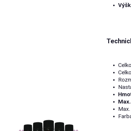
Výšk
Technic
Celko
Celko
Rozm
Nast
Hmot
Max.
Max.
Farba