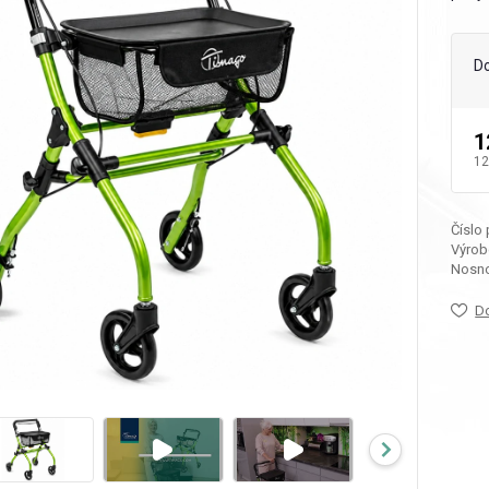
D
1
12
Číslo
Výrob
Nosno
D