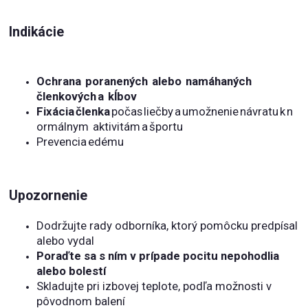
Indikácie
Ochrana poranených alebo namáhaných
členkových a kĺbov
Fixácia členka
počas liečby a umožnenie návratu k n
ormálnym aktivitám a športu
Prevencia edému
Upozornenie
Dodržujte rady odborníka, ktorý pomôcku predpísal
alebo vydal
Poraďte sa s ním v prípade pocitu nepohodlia
alebo bolestí
Skladujte pri izbovej teplote, podľa možnosti v
pôvodnom balení