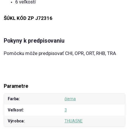
6 veľkostí
ŠÚKL KÓD ZP J72316
Pokyny k predpisovaniu
Pomôcku môže predpisovať CHI, OPR, ORT, RHB, TRA
Parametre
Farba
čierna
Veľkosť
3
Výrobca
THUASNE