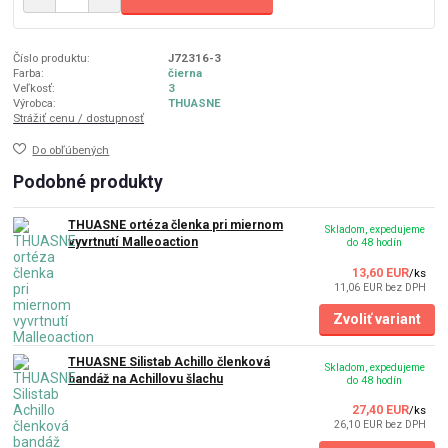
Číslo produktu:
J72316-3
Farba:
čierna
Veľkosť:
3
Výrobca:
THUASNE
Strážiť cenu / dostupnosť
Do obľúbených
Podobné produkty
THUASNE ortéza členka pri miernom
Skladom, expedujeme
vyvrtnutí Malleoaction
do 48 hodín
13,60 EUR
/
ks
11,06 EUR
bez DPH
Zvoliť variant
THUASNE Silistab Achillo členková
Skladom, expedujeme
bandáž na Achillovu šlachu
do 48 hodín
27,40 EUR
/
ks
26,10 EUR
bez DPH