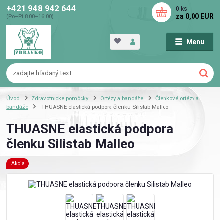
+421 948 942 644
0
ks
za
0,00 EUR
(Po–Pi 8:00–16:00)
Menu
Úvod
Zdravotnícke pomôcky
Ortézy a bandáže
Členkové ortézy a
bandáže
THUASNE elastická podpora členku Silistab Malleo
THUASNE elastická podpora
členku Silistab Malleo
Akcia