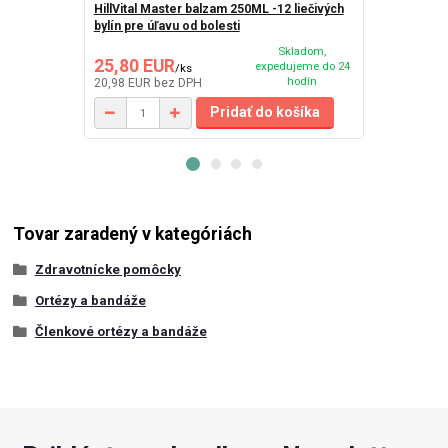
HillVital Master balzam 250ML -12 liečivých
Pharma Futu
bylín pre úľavu od bolesti
Skladom,
25,80 EUR
36,90 EU
expedujeme do 24
/
ks
hodín
20,98 EUR
bez DPH
31,01 EUR
be
Pridať do košíka
Tovar zaradený v kategóriách
Zdravotnícke pomôcky
Ortézy a bandáže
Členkové ortézy a bandáže