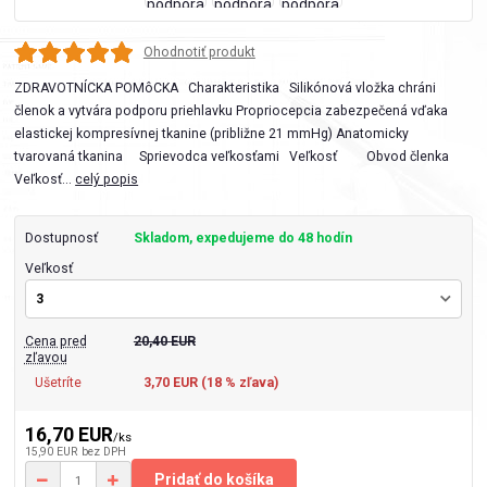
Ohodnotiť produkt
ZDRAVOTNÍCKA POMôCKA Charakteristika Silikónová vložka chráni
členok a vytvára podporu priehlavku Propriocepcia zabezpečená vďaka
elastickej kompresívnej tkanine (približne 21 mmHg) Anatomicky
tvarovaná tkanina Sprievodca veľkosťami Veľkosť Obvod členka
Veľkosť...
celý popis
Dostupnosť
Skladom, expedujeme do 48 hodín
Veľkosť
Cena pred
20,40 EUR
zľavou
Ušetríte
3,70 EUR (
18
% zľava)
16,70 EUR
/
ks
15,90 EUR
bez DPH
Pridať do košíka