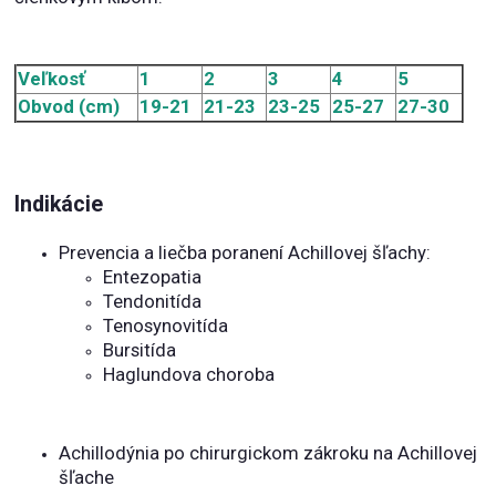
Veľkosť
1
2
3
4
5
Obvod (cm)
19-21
21-23
23-25
25-27
27-30
Indikácie
Prevencia a liečba poranení Achillovej šľachy:
Entezopatia
Tendonitída
Tenosynovitída
Bursitída
Haglundova choroba
Achillodýnia po chirurgickom zákroku na Achillovej
šľache