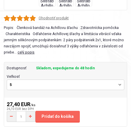
Ohodnotiť produkt
Popis: Členková bandáž na Achillovu šľachu Zdravotnícka pomôcka
Charakteristika Odľahčenie Achillovej šľachy a limitácia vibrácií vďaka
jemným silikónovým podpätenkám: 2 páry podpäteniek 2v1, ktoré možno
navzájom spojiť, umožňujú dosiahnuť 3 výšky odľahčenia v závislosti od
priebe...
celý popis
Dostupnosť
Skladom, expedujeme do 48 hodín
Veľkosť
27,40 EUR
/
ks
26,10 EUR
bez DPH
Pridať do košíka