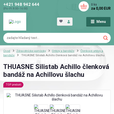
+421 948 942 644
0
ks
za
0,00 EUR
(Po–Pi 8:00–16:00)
Menu
Úvod
Zdravotnícke pomôcky
Ortézy a bandáže
Členkové ortézy a
bandáže
THUASNE Silistab Achillo členková bandáž na Achillovu šlachu
THUASNE Silistab Achillo členková
bandáž na Achillovu šlachu
TOP produkt