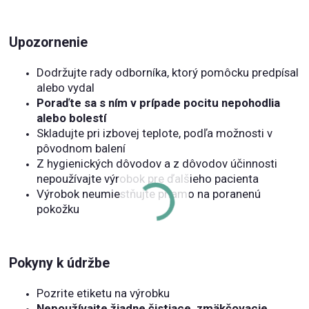
Upozornenie
Dodržujte rady odborníka, ktorý pomôcku predpísal
alebo vydal
Poraďte sa s ním v prípade pocitu nepohodlia
alebo bolestí
Skladujte pri izbovej teplote, podľa možnosti v
pôvodnom balení
Z hygienických dôvodov a z dôvodov účinnosti
nepoužívajte výrobok pre ďalšieho pacienta
Výrobok neumiestňujte priamo na poranenú
pokožku
Pokyny k údržbe
Pozrite etiketu na výrobku
Nepoužívajte žiadne čistiace, zmäkčovacie