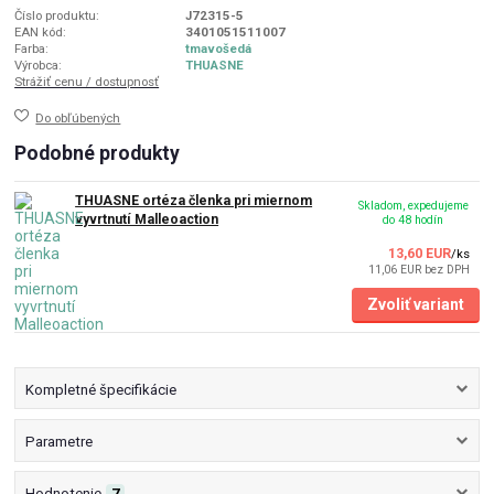
Číslo produktu:
J72315-5
EAN kód:
3401051511007
Farba:
tmavošedá
Výrobca:
THUASNE
Strážiť cenu / dostupnosť
Do obľúbených
Podobné produkty
THUASNE ortéza členka pri miernom
Skladom, expedujeme
vyvrtnutí Malleoaction
do 48 hodín
13,60 EUR
/
ks
11,06 EUR
bez DPH
Zvoliť variant
Kompletné špecifikácie
Parametre
Hodnotenie
7