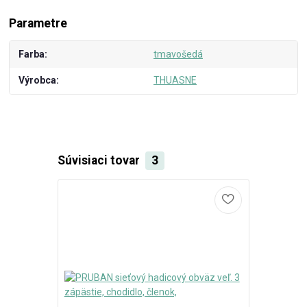
Parametre
Farba
tmavošedá
Výrobca
THUASNE
Súvisiaci tovar
3