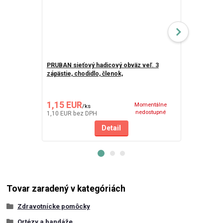
PRUBAN sieťový hadicový obväz veľ. 3
zápästie, chodidlo, členok,
HillVital Ma
bylín pre úľa
1,15 EUR
25,80 EU
Momentálne
/
ks
nedostupné
1,10 EUR
bez DPH
20,98 EUR
be
Detail
Tovar zaradený v kategóriách
Zdravotnícke pomôcky
Ortézy a bandáže