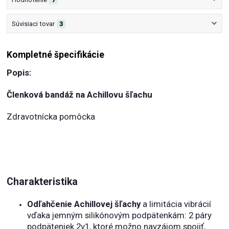
Súvisiaci tovar
3
Kompletné špecifikácie
Popis:
Členková bandáž na Achillovu šľachu
Zdravotnícka pomôcka
Charakteristika
Odľahčenie Achillovej šľachy
a limitácia vibrácií
vďaka jemným silikónovým podpätenkám: 2 páry
podpäteniek 2v1, ktoré možno navzájom spojiť,