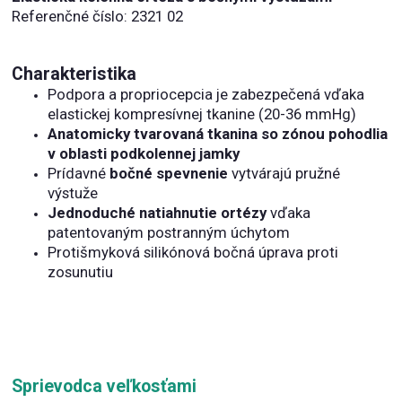
Referenčné číslo: 2321 02
Charakteristika
Podpora a propriocepcia je zabezpečená vďaka
elastickej kompresívnej tkanine (20-36 mmHg)
Anatomicky tvarovaná tkanina so zónou pohodlia
v oblasti podkolennej jamky
Prídavné
bočné spevnenie
vytvárajú pružné
výstuže
Jednoduché natiahnutie ortézy
vďaka
patentovaným postranným úchytom
Protišmyková silikónová bočná úprava proti
zosunutiu
Sprievodca veľkosťami