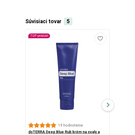
Súvisiaci tovar
5
TOP produkt
doTerra Dee
19 hodnotenie
kapsúl
doTERRA Deep Blue Rub krém na svaly a