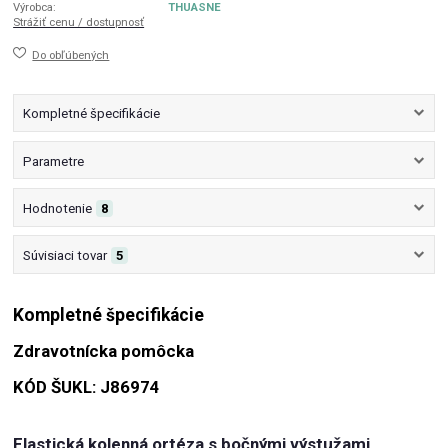
Výrobca:
THUASNE
Strážiť cenu / dostupnosť
Do obľúbených
Kompletné špecifikácie
Parametre
Hodnotenie
8
Súvisiaci tovar
5
Kompletné špecifikácie
Zdravotnícka pomôcka
KÓD ŠUKL: J86974
Elastická kolenná ortéza s bočnými výstužami