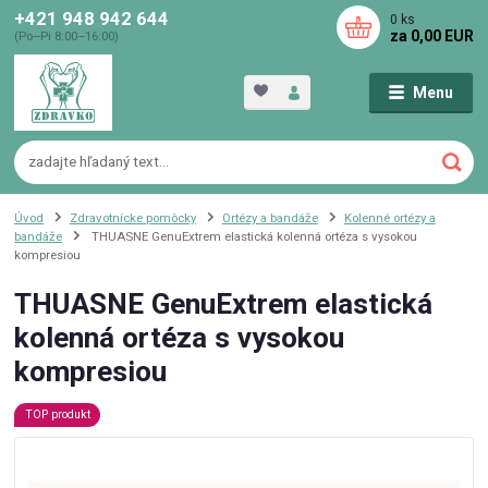
+421 948 942 644
0
ks
za
0,00 EUR
(Po–Pi 8:00–16:00)
Menu
Úvod
Zdravotnícke pomôcky
Ortézy a bandáže
Kolenné ortézy a
bandáže
THUASNE GenuExtrem elastická kolenná ortéza s vysokou
kompresiou
THUASNE GenuExtrem elastická
kolenná ortéza s vysokou
kompresiou
TOP produkt