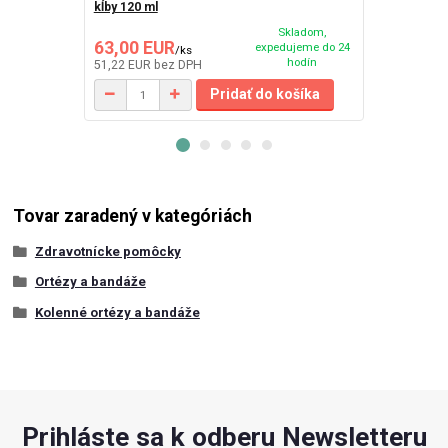
kĺby 120 ml
Skladom,
63,00 EUR
91,70 EU
expedujeme do 24
/
ks
hodín
51,22 EUR
bez DPH
77,06 EUR
be
Pridať do košíka
Tovar zaradený v kategóriách
Zdravotnícke pomôcky
Ortézy a bandáže
Kolenné ortézy a bandáže
Prihláste sa k odberu Newsletteru