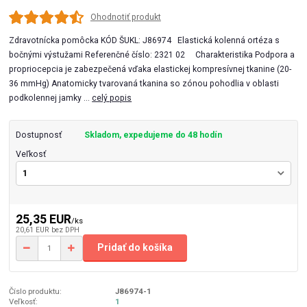
Ohodnotiť produkt
Zdravotnícka pomôcka KÓD ŠUKL: J86974 Elastická kolenná ortéza s
bočnými výstužami Referenčné číslo: 2321 02 Charakteristika Podpora a
propriocepcia je zabezpečená vďaka elastickej kompresívnej tkanine (20-
36 mmHg) Anatomicky tvarovaná tkanina so zónou pohodlia v oblasti
podkolennej jamky ...
celý popis
Dostupnosť
Skladom, expedujeme do 48 hodín
Veľkosť
25,35 EUR
/
ks
20,61 EUR
bez DPH
Pridať do košíka
Číslo produktu:
J86974-1
Veľkosť:
1