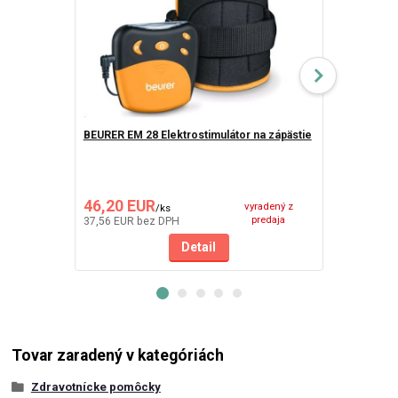
BEURER EM 28 Elektrostimulátor na zápästie
Pharma Futu
46,20 EUR
36,90 EU
vyradený z
/
ks
predaja
37,56 EUR
bez DPH
31,01 EUR
be
Detail
Tovar zaradený v kategóriách
Zdravotnícke pomôcky