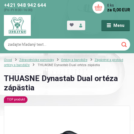
+421 948 942 644
0
ks
za
0,00 EUR
(Po–Pi 8:00–16:00)
Menu
Úvod
Zdravotnícke pomôcky
Ortézy a bandáže
Zápästné a prstové
ortézy a bandáže
THUASNE Dynastab Dual ortéza zápästia
THUASNE Dynastab Dual ortéza
zápästia
TOP produkt