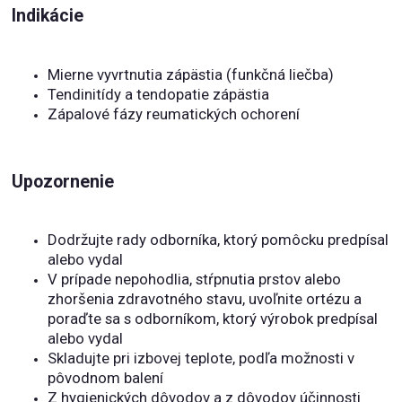
Indikácie
Mierne vyvrtnutia zápästia (funkčná liečba)
Tendinitídy a tendopatie zápästia
Zápalové fázy reumatických ochorení
Upozornenie
Dodržujte rady odborníka, ktorý pomôcku predpísal
alebo vydal
V prípade nepohodlia, stŕpnutia prstov alebo
zhoršenia zdravotného stavu, uvoľnite ortézu a
poraďte sa s odborníkom, ktorý výrobok predpísal
alebo vydal
Skladujte pri izbovej teplote, podľa možnosti v
pôvodnom balení
Z hygienických dôvodov a z dôvodov účinnosti