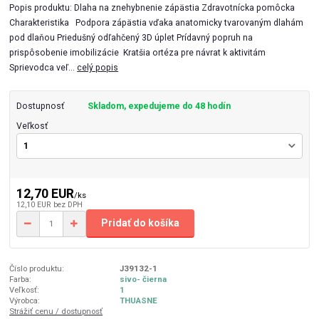
Popis produktu: Dlaha na znehybnenie zápästia Zdravotnícka pomôcka
Charakteristika Podpora zápästia vďaka anatomicky tvarovaným dlahám
pod dlaňou Priedušný odľahčený 3D úplet Prídavný popruh na
prispôsobenie imobilizácie Kratšia ortéza pre návrat k aktivitám
Sprievodca veľ...
celý popis
Dostupnosť
Skladom, expedujeme do 48 hodín
Veľkosť
12,70 EUR
/
ks
12,10 EUR
bez DPH
Pridať do košíka
Číslo produktu:
J39132-1
Farba:
sivo- čierna
Veľkosť:
1
Výrobca:
THUASNE
Strážiť cenu / dostupnosť