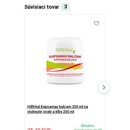
Súvisiaci tovar
3
TOP produkt
HillVital Kapsamax balzam 250 ml na
stuhnuté svaly a kĺby 250 ml
doTERRA Dee
kĺby 120 ml
Skladom,
expedujeme do 24