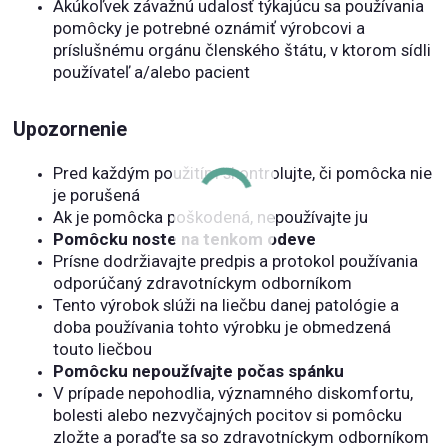
Akúkoľvek závažnú udalosť týkajúcu sa používania
pomôcky je potrebné oznámiť výrobcovi a
príslušnému orgánu členského štátu, v ktorom sídli
používateľ a/alebo pacient
Upozornenie
Pred každým použitím skontrolujte, či pomôcka nie
je porušená
Ak je pomôcka poškodená, nepoužívajte ju
Pomôcku noste na tenkom odeve
Prísne dodržiavajte predpis a protokol používania
odporúčaný zdravotníckym odborníkom
Tento výrobok slúži na liečbu danej patológie a
doba používania tohto výrobku je obmedzená
touto liečbou
Pomôcku nepoužívajte počas spánku
V prípade nepohodlia, významného diskomfortu,
bolesti alebo nezvyčajných pocitov si pomôcku
zložte a poraďte sa so zdravotníckym odborníkom