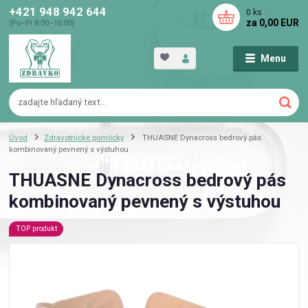
+421 948 942 644
0
ks
za
0,00 EUR
(Po–Pi 8:00–16:00)
Menu
Úvod
Zdravotnícke pomôcky
THUASNE Dynacross bedrový pás
kombinovaný pevnený s výstuhou
THUASNE Dynacross bedrový pás
kombinovaný pevnený s výstuhou
TOP produkt