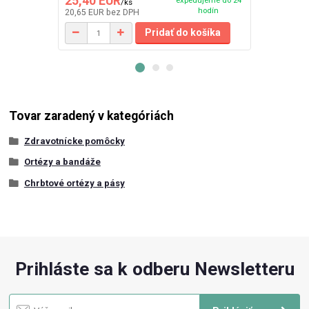
25,40 EUR
63,00 EU
/
ks
hodín
20,65 EUR
bez DPH
51,22 EUR
be
Pridať do košíka
Tovar zaradený v kategóriách
Zdravotnícke pomôcky
Ortézy a bandáže
Chrbtové ortézy a pásy
Prihláste sa k odberu Newsletteru