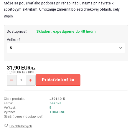
Môže sa používať ako podpora pri rehabilitácii, najmä pri návrate k
športovým aktivitám. Umožňuje zmierniť bolesti driekovej oblasti.
celý
popis
Dostupnosť
Skladom, expedujeme do 48 hodín
Veľkosť
31,90 EUR
/
ks
30,38 EUR
bez DPH
Pridať do košíka
Číslo produktu:
J39140-5
Farba:
béžová
Veľkosť:
5
Výrobca:
THUASNE
Strážiť cenu / dostupnosť
Do obľúbených