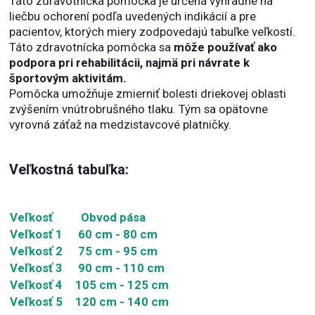
Táto zdravotnícka pomôcka je určená výhradne na
liečbu ochorení podľa uvedených indikácií a pre
pacientov, ktorých miery zodpovedajú tabuľke veľkostí.
Táto zdravotnícka pomôcka sa
môže používať ako
podpora pri rehabilitácii, najmä pri návrate k
športovým aktivitám.
Pomôcka umožňuje zmierniť bolesti driekovej oblasti
zvýšením vnútrobrušného tlaku. Tým sa opätovne
vyrovná záťaž na medzistavcové platničky.
Veľkostná tabuľka:
Veľkosť
Obvod pása
Veľkosť 1
60 cm - 80 cm
Veľkosť 2
75 cm - 95 cm
Veľkosť 3
90 cm - 110 cm
Veľkosť 4
105 cm - 125 cm
Veľkosť 5
120 cm - 140 cm