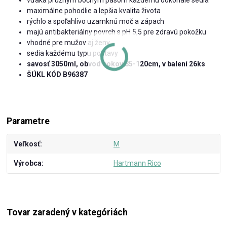
maximálne pohodlie a lepšia kvalita života
rýchlo a spoľahlivo uzamknú moč a zápach
majú antibakteriálny povrch s pH 5,5 pre zdravú pokožku
vhodné pre mužov aj ženy
sedia každému typu postavy
savosť 3050ml, obvod bokov 85-120cm, v balení 26ks
ŠÚKL KÓD B96387
Parametre
Veľkosť
M
Výrobca
Hartmann Rico
Tovar zaradený v kategóriách