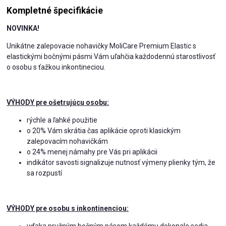
Kompletné špecifikácie
NOVINKA!
Unikátne zalepovacie nohavičky MoliCare Premium Elastic s
elastickými bočnými pásmi Vám uľahčia každodennú starostlivosť
o osobu s ťažkou inkontineciou.
VÝHODY pre ošetrujúcu osobu:
rýchle a ľahké použitie
o 20% Vám skrátia čas aplikácie oproti klasickým
zalepovacím nohavičkám
o 24% menej námahy pre Vás pri aplikácii
indikátor savosti signalizuje nutnosť výmeny plienky tým, že
sa rozpustí
VÝHODY pre osobu s inkontinenciou:
vďaka pružným bočným pásom každému dokonale sedia