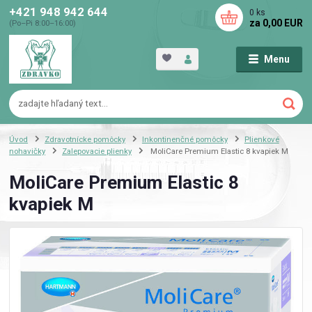
+421 948 942 644
0
ks
za
0,00 EUR
(Po–Pi 8:00–16:00)
Menu
Úvod
Zdravotnícke pomôcky
Inkontinenčné pomôcky
Plienkové
nohavičky
Zalepovacie plienky
MoliCare Premium Elastic 8 kvapiek M
MoliCare Premium Elastic 8
kvapiek M