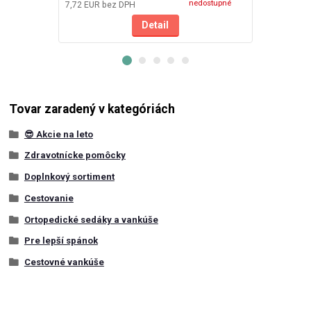
nedostupné
7,72 EUR
bez DPH
2,11 EUR
bez
Detail
Tovar zaradený v kategóriách
😎 Akcie na leto
Zdravotnícke pomôcky
Doplnkový sortiment
Cestovanie
Ortopedické sedáky a vankúše
Pre lepší spánok
Cestovné vankúše