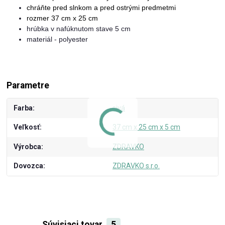
chráňte pred slnkom a pred ostrými predmetmi
rozmer 37 cm x 25 cm
hrúbka v nafúknutom stave 5 cm
materiál - polyester
Parametre
Farba
sivá
Veľkosť
37 cm x 25 cm x 5 cm
Výrobca
ZDRAVKO
Dovozca
ZDRAVKO s.r.o.
Súvisiaci tovar
5