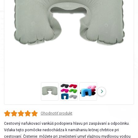
Ohodnotiť produkt
Cestovný nafukovací vankúš podopiera hlavu pri zaspávaní a odpočinku.
Vďaka tejto pomôcke nedochádza k namáhaniu krčnej chrbtice pri
cestovaní. Čistenie: môžete pri znečistení umyť vlažnou mydlovou vodou