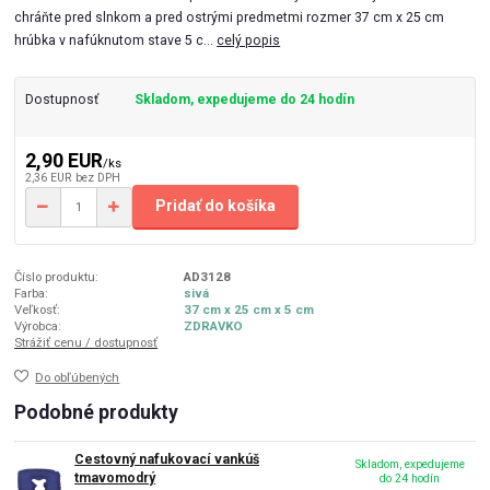
chráňte pred slnkom a pred ostrými predmetmi rozmer 37 cm x 25 cm
hrúbka v nafúknutom stave 5 c...
celý popis
Dostupnosť
Skladom, expedujeme do 24 hodín
2,90 EUR
/
ks
2,36 EUR
bez DPH
Pridať do košíka
Číslo produktu:
AD3128
Farba:
sivá
Veľkosť:
37 cm x 25 cm x 5 cm
Výrobca:
ZDRAVKO
Strážiť cenu / dostupnosť
Do obľúbených
Podobné produkty
Cestovný nafukovací vankúš
Skladom, expedujeme
tmavomodrý
do 24 hodín