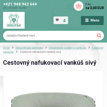
+421 948 942 644
0
ks
za
0,00 EUR
(Po–Pi 8:00–16:00)
Menu
Úvod
Zdravotnícke pomôcky
Ortopedické sedáky a vankúše
Cestovné
vankúše
Cestovný nafukovací vankúš sivý
Cestovný nafukovací vankúš sivý