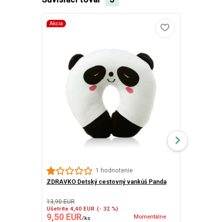
Akcia
1 hodnotenie
ZDRAVKO Detský cestovný vankúš Panda
Dávkovač lie
13,90 EUR
Ušetríte 4,40 EUR
(- 32 %)
9,50 EUR
2,60 EUR
Momentálne
/
ks