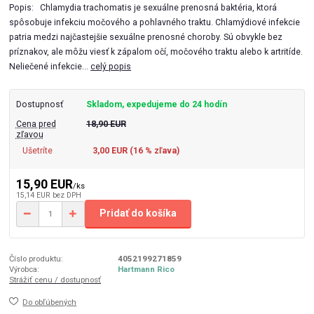
Popis: Chlamydia trachomatis je sexuálne prenosná baktéria, ktorá
spôsobuje infekciu močového a pohlavného traktu. Chlamýdiové infekcie
patria medzi najčastejšie sexuálne prenosné choroby. Sú obvykle bez
príznakov, ale môžu viesť k zápalom očí, močového traktu alebo k artritíde.
Neliečené infekcie...
celý popis
Dostupnosť
Skladom, expedujeme do 24 hodín
Cena pred
18,90 EUR
zľavou
Ušetríte
3,00 EUR (
16
% zľava)
15,90 EUR
/
ks
15,14 EUR
bez DPH
Pridať do košíka
Číslo produktu:
4052199271859
Výrobca:
Hartmann Rico
Strážiť cenu / dostupnosť
Do obľúbených