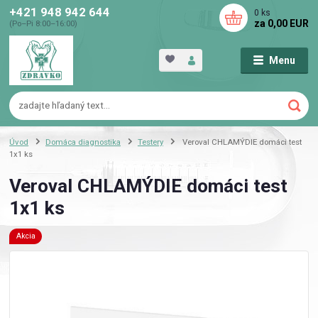
+421 948 942 644
0
ks
za
0,00 EUR
(Po–Pi 8:00–16:00)
Menu
Úvod
Domáca diagnostika
Testery
Veroval CHLAMÝDIE domáci test
1x1 ks
Veroval CHLAMÝDIE domáci test
1x1 ks
Akcia