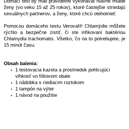
Domáci test by mali pravidelne vykonávať hlavne mladé
ženy (vo veku 15 až 25 rokov), ktoré častejšie striedajú
sexuálnych partnerov, a ženy, ktoré chcú otehotnieť.
Pomocou domáceho testu Veroval® Chlamýdie môžete
rýchlo a bezpečne zistiť, či ste infikovaní baktériou
Chlamydia trachomatis. Všetko, čo na to potrebujete, je
15 minút času.
Obsah balenia:
1 testovacia kazeta a prostriedok pohlcujúci
vlhkosť vo fóliovom obale
1 nádobka s riediacim roztokom
1 tampón na výter
1 návod na použitie