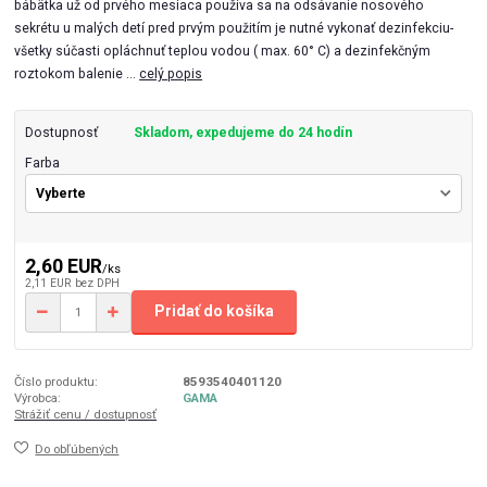
bábätka už od prvého mesiaca používa sa na odsávanie nosového
sekrétu u malých detí pred prvým použitím je nutné vykonať dezinfekciu-
všetky súčasti opláchnuť teplou vodou ( max. 60° C) a dezinfekčným
roztokom balenie ...
celý popis
Dostupnosť
Skladom, expedujeme do 24 hodín
Farba
2,60 EUR
/
ks
2,11 EUR
bez DPH
Pridať do košíka
Číslo produktu:
8593540401120
Výrobca:
GAMA
Strážiť cenu / dostupnosť
Do obľúbených