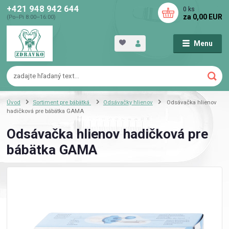
+421 948 942 644
0
ks
za
0,00 EUR
(Po–Pi 8:00–16:00)
Menu
Úvod
Sortiment pre bábätká
Odsávačky hlienov
Odsávačka hlienov
hadičková pre bábätka GAMA
Odsávačka hlienov hadičková pre
bábätka GAMA