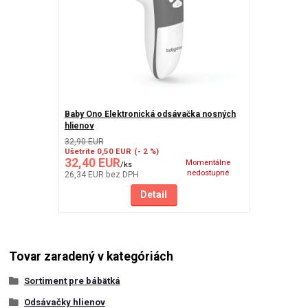
Baby Ono Elektronická odsávačka nosných
hlienov
32,90 EUR
Ušetríte 0,50 EUR
(- 2 %)
32,40 EUR
Momentálne
/
ks
nedostupné
26,34 EUR
bez DPH
Detail
Tovar zaradený v kategóriách
Sortiment pre bábätká
Odsávačky hlienov