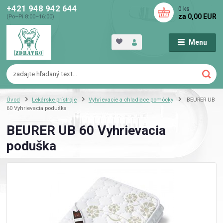
+421 948 942 644
0
ks
za
0,00 EUR
(Po–Pi 8:00–16:00)
Menu
Úvod
Lekárske prístroje
Vyhrievacie a chladiace pomôcky
BEURER UB
60 Vyhrievacia poduška
BEURER UB 60 Vyhrievacia
poduška