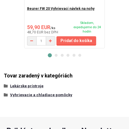
Beurer FW 20 Vyhrievací návlek na nohy
BEURER FWM
papuče
Skladom,
59,90 EUR
54,90 EU
expedujeme do 24
/
ks
hodín
48,70 EUR
bez DPH
44,63 EUR
be
Pridať do košíka
Tovar zaradený v kategóriách
Lekárske prístroje
Vyhrievacie a chladiace pomôcky