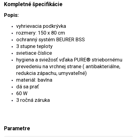
Kompletné špecifikácie
Popis:
vyhrievacia podkrývka
rozmery: 150 x 80 cm
ochranný systém BEURER BSS
3 stupne teploty
svietiace číslice
hygiena a sviežosť vďaka
PURE® striebornému
prevedeniu na vrchnej strane ( antibakteriálne,
redukcia zápachu, umyvateľné)
materiál: bavlna
dá sa prať
60 W
3 ročná záruka
Parametre