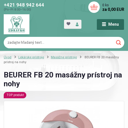
+421 948 942 644
0
ks
za
0,00 EUR
(Po–Pi 8:00–16:00)
Menu
Úvod
Lekárske prístroje
Masážne prístroje
BEURER FB 20 masážny
prístroj na nohy
BEURER FB 20 masážny prístroj na
nohy
TOP produkt