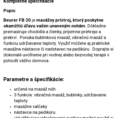
Kompletné špecifikácie
Popis:
Beurer FB 20
je
masážny prístroj, ktorý poskytne
okamžitú úľavu vašim unaveným nohám.
Dôkladne
premasíruje chodidlá a členky, príjemne prehreje a
prekrví . Ponúka bublinkovú masáž, vibračnú masáž a
funkciu udržiavanie teploty. Využiť môžete aj praktické
masážne nástavce či nadstavec na pedikúru . Doprajte si
dokonalé uvoľnenie pri vodnej alebo bezvodej terapii v
pohodlí vášho domova.
Parametre a špecifikácie:
určené na masáž nôh
3 funkcie: vibračná masáž, bublinky, udržiavanie
teploty
masážne valčeky
nástavce na pedikúru
ukludfňujúce infračervené svetloje možné použiť aj