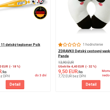
1 hodnotenie
11 detský teplomer Psík
ZDRAVKO Detský cestovný vank
Panda
13,90 EUR
60 EUR
(- 18 %)
Ušetríte 4,40 EUR
(- 32 %)
R
9,50 EUR
Mome
/
ks
/
ks
do 3 dní
nedo
ez DPH
7,72 EUR
bez DPH
Detail
Detail