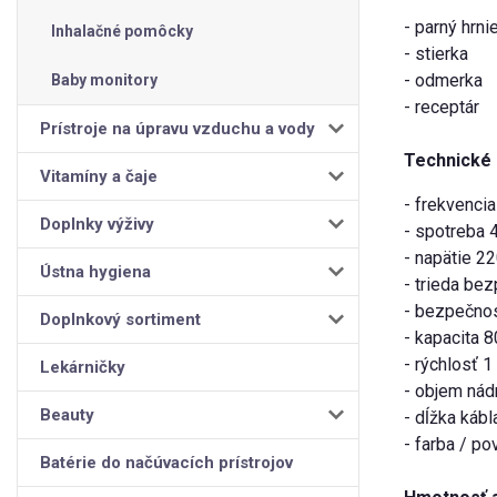
- parný hrni
Inhalačné pomôcky
- stierka
- odmerka
Baby monitory
- receptár
Prístroje na úpravu vzduchu a vody
Technické 
Vitamíny a čaje
- frekvencia
Doplnky výživy
- spotreba 
- napätie 2
Ústna hygiena
- trieda bez
- bezpečnos
Doplnkový sortiment
- kapacita 8
- rýchlosť 1
Lekárničky
- objem nád
Beauty
- dĺžka káb
- farba / po
Batérie do načúvacích prístrojov