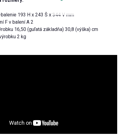
a rozmery:
-balenie 193 H x 243 Š x 344 V mm
ní F v balení A 2
ýrobku 16,50 (guľatá základňa) 30,8 (výška) cm
výrobku 2 kg