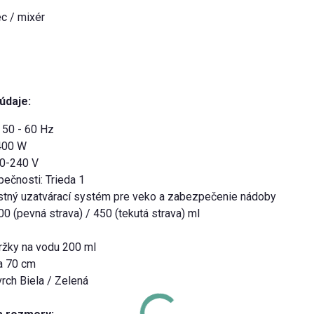
ec / mixér
údaje:
 50 - 60 Hz
400 W
20-240 V
pečnosti: Trieda 1
tný uzatvárací systém pre veko a zabezpečenie nádoby
00 (pevná strava) / 450 (tekutá strava) ml
ržky na vodu 200 ml
la 70 cm
vrch Biela / Zelená