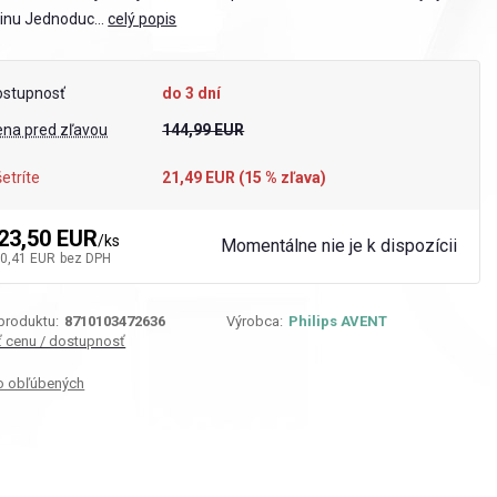
inu Jednoduc...
celý popis
ostupnosť
do 3 dní
ena pred zľavou
144,99 EUR
etríte
21,49 EUR (
15
% zľava)
23,50 EUR
/
ks
Momentálne nie je k dispozícii
0,41 EUR
bez DPH
 produktu:
8710103472636
Výrobca:
Philips AVENT
iť cenu / dostupnosť
o obľúbených