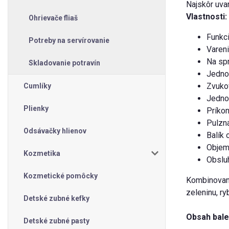
Najskôr uva
Vlastnosti:
Ohrievače fliaš
Funkci
Potreby na servírovanie
Vareni
Na spr
Skladovanie potravín
Jedno
Zvukov
Cumlíky
Jedno
Plienky
Príkon
Pulzná
Odsávačky hlienov
Balík 
Objem 
Kozmetika
Obsluh
Kozmetické pomôcky
Kombinovaný
zeleninu, r
Detské zubné kefky
Obsah bale
Detské zubné pasty