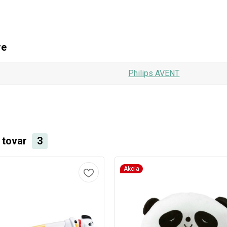
re
Philips AVENT
i tovar
3
Akcia