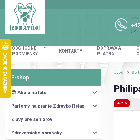
Nevi
+42
(Po–
OBCHODNÉ
DOPRAVA A
O
KONTAKTY
PODMIENKY
PLATBA
O
Úvod
Sort
Phili
😎 Akcie na leto
Akcia
Parfémy na pranie Zdravko Relax
Zľavy pre seniorov
Zdravotnícke pomôcky