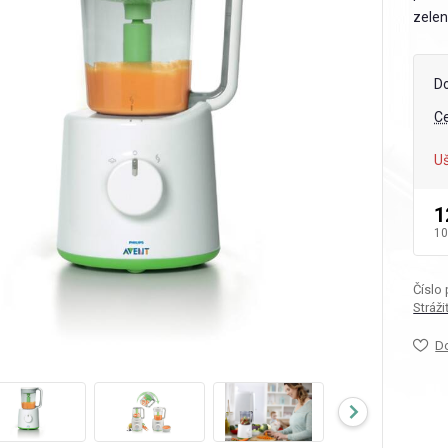
zelen
D
C
Uš
1
10
Číslo
Stráž
D