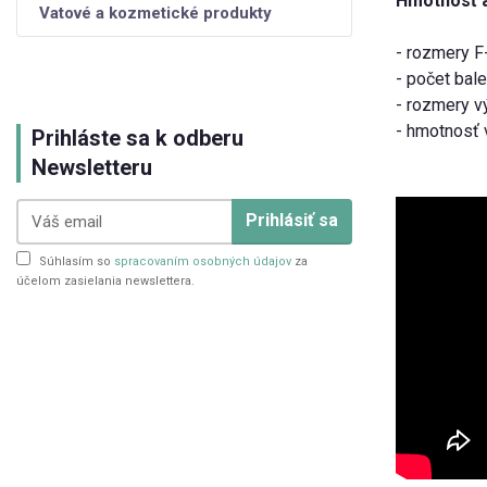
Hmotnosť 
Vatové a kozmetické produkty
- rozmery F
- počet bale
- rozmery v
- hmotnosť 
Prihláste sa k odberu
Newsletteru
Prihlásiť sa
Súhlasím so
spracovaním osobných údajov
za
účelom zasielania newslettera.