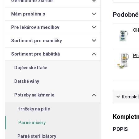
Germicídne žiariče
Podobné 
Mám problém s
Pre lekárov a medikov
CH
Sortiment pre mamičky
Sortiment pre bábätká
Ph
Dojčenské fľaše
Detské váhy
Potreby na kŕmenie
Kompletn
Hrnčeky na pitie
Kompletn
Parné mixéry
POPIS
Parné sterilizátory