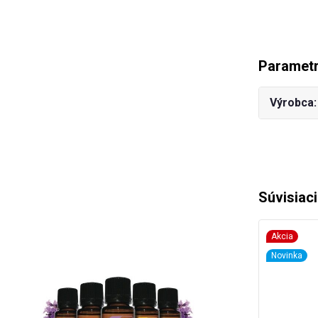
Paramet
Výrobca
Súvisiac
Akcia
Novinka