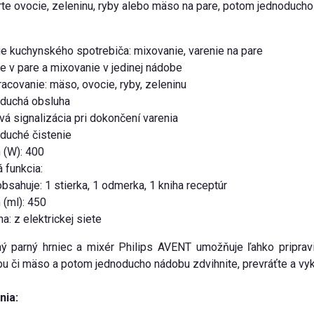
rte ovocie, zeleninu, ryby alebo mäso na pare, potom jednoduch
e kuchynského spotrebiča: mixovanie, varenie na pare
e v pare a mixovanie v jedinej nádobe
acovanie: mäso, ovocie, ryby, zeleninu
duchá obsluha
á signalizácia pri dokončení varenia
duché čistenie
 (W): 400
 funkcia:
obsahuje: 1 stierka, 1 odmerka, 1 kniha receptúr
(ml): 450
a: z elektrickej siete
 parný hrniec a mixér Philips AVENT umožňuje ľahko pripravi
ybu či mäso a potom jednoducho nádobu zdvihnite, prevráťte a vyk
nia: