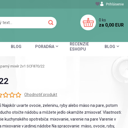
Prihlásenie
0
ks
za
0,00 EUR
RECENZIE
BLOG
PORADŇA
BLOG
ESHOPU
 parný mixér 2v1 SCF870/22
/22
Ohodnotiť produkt
 Najskôr uvarte ovocie, zeleninu, ryby alebo mäso na pare, potom
ducho otočte nádobu a môžete jedlo okamžite zmixovať. Vlastnosti:
ie kuchynského spotrebiča: mixovanie, varenie na pare Varenie v
a mixovanie v jedinej nádobe Na spracovanie: mäso, ovocie, ryby,