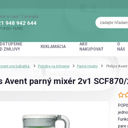
ete si rady? Zavolajte.
1 948 942 644
Pi 8:00–16:00)
DSTÚPENIE
AKO
O
REKLAMÁCIA
D ZMLUVY
NAKUPOVAŤ
NÁS
iment pre bábätká
Potreby na kŕmenie
Parné mixéry
Philips Avent
ps Avent parný mixér 2v1 SCF870
POPIS
jedno
Funkc
pare 