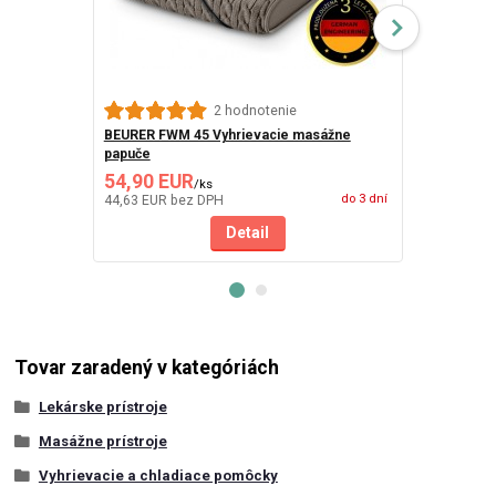
2 hodnotenie
BEURER FWM 45 Vyhrievacie masážne
BEURER MG 1
papuče
54,90 EUR
77,10 EU
/
ks
do 3 dní
44,63 EUR
bez DPH
62,68 EUR
be
Detail
Tovar zaradený v kategóriách
Lekárske prístroje
Masážne prístroje
Vyhrievacie a chladiace pomôcky