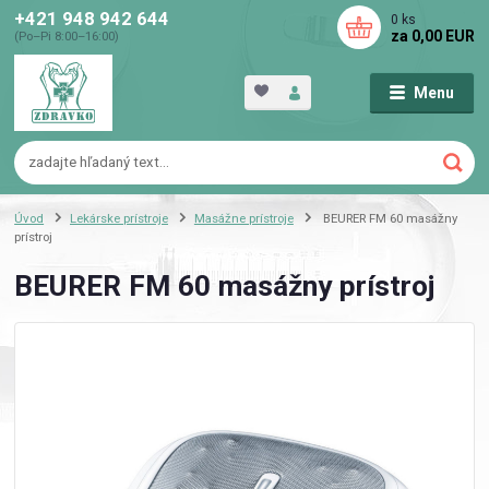
+421 948 942 644
0
ks
za
0,00 EUR
(Po–Pi 8:00–16:00)
Menu
Úvod
Lekárske prístroje
Masážne prístroje
BEURER FM 60 masážny
prístroj
BEURER FM 60 masážny prístroj