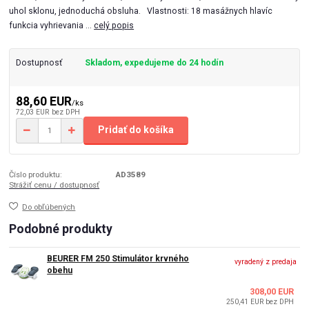
uhol sklonu, jednoduchá obsluha. Vlastnosti: 18 masážnych hlavíc
funkcia vyhrievania ...
celý popis
Dostupnosť
Skladom, expedujeme do 24 hodín
88,60 EUR
/
ks
72,03 EUR
bez DPH
Pridať do košíka
Číslo produktu:
AD3589
Strážiť cenu / dostupnosť
Do obľúbených
Podobné produkty
BEURER FM 250 Stimulátor krvného
vyradený z predaja
obehu
308,00 EUR
250,41 EUR
bez DPH