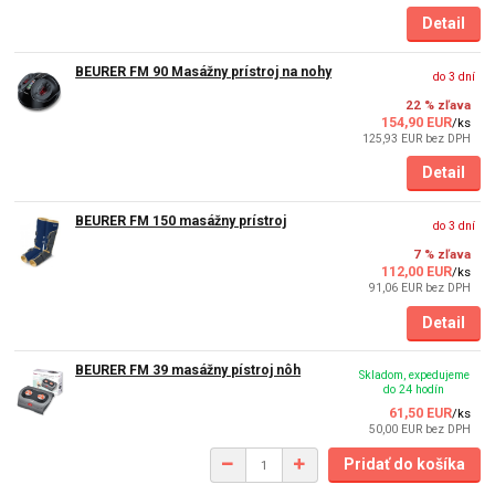
Detail
BEURER FM 90 Masážny prístroj na nohy
do 3 dní
22 % zľava
154,90 EUR
/
ks
125,93 EUR
bez DPH
Detail
BEURER FM 150 masážny prístroj
do 3 dní
7 % zľava
112,00 EUR
/
ks
91,06 EUR
bez DPH
Detail
BEURER FM 39 masážny pístroj nôh
Skladom, expedujeme
do 24 hodín
61,50 EUR
/
ks
50,00 EUR
bez DPH
Pridať do košíka