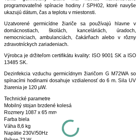
programovateľné spínacie hodiny / SPH02, ktoré navyše
ukazujú dátum, čas a teplotu v miestonsti.
Uzatvorené germicídne žiariče sa používajú hlavne v
domácnostiach, školách, kanceláriách, úradoch,
nemocniciach, ambulanciách, čakárňach alebo v rôzny
zdravotníckych zariadeniach.
Výrobca je držiteľom certifikátu kvality: ISO 9001 SK a ISO
13485 SK.
Dezinfekcia vzduchu germicídnym žiaričom G M72WA so
spínacími hodinami dosahuje vzdialenosť do 6 m. Sila UV
žiarenia je 120 µW.
Technické parametre
Mobilný stojan brzdené kolesá
Rozmery 1087 x 65 mm
Farba biela
Váha 8,6 kg
Napätie 230V/50Hz
Príkon 72 W