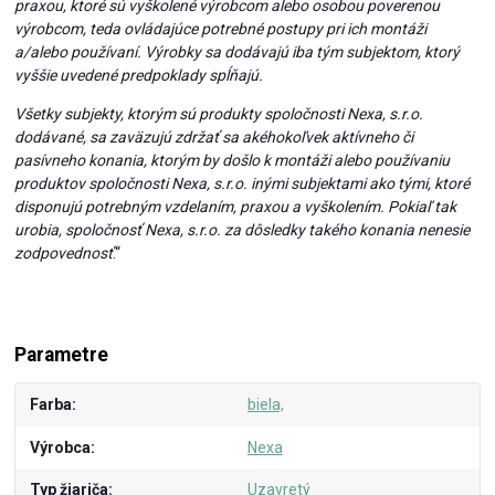
praxou, ktoré sú vyškolené výrobcom alebo osobou poverenou
výrobcom, teda ovládajúce potrebné postupy pri ich montáži
a/alebo používaní. Výrobky sa dodávajú iba tým subjektom, ktorý
vyššie uvedené predpoklady spĺňajú.
Všetky subjekty, ktorým sú produkty spoločnosti Nexa, s.r.o.
dodávané, sa zaväzujú zdržať sa akéhokoľvek aktívneho či
pasívneho konania, ktorým by došlo k montáži alebo používaniu
produktov spoločnosti Nexa, s.r.o. inými subjektami ako tými, ktoré
disponujú potrebným vzdelaním, praxou a vyškolením. Pokiaľ tak
urobia, spoločnosť Nexa, s.r.o. za dôsledky takého konania nenesie
zodpovednosť
.“
Parametre
Farba
biela,
Výrobca
Nexa
Typ žiariča
Uzavretý