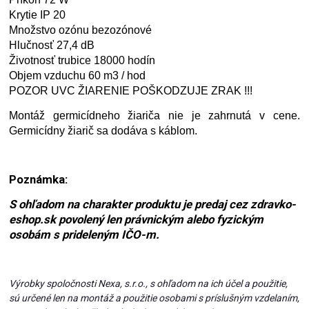
Krytie IP 20
Množstvo ozónu bezozónové
Hlučnosť 27,4 dB
Životnosť trubice 18000 hodín
Objem vzduchu 60 m3 / hod
POZOR UVC ŽIARENIE POŠKODZUJE ZRAK !!!
Montáž germicídneho žiariča nie je zahrnutá v cene.
Germicídny žiarič sa dodáva s káblom.
Poznámka:
S ohľadom na charakter produktu je predaj cez zdravko-
eshop.sk povolený len právnickým alebo fyzickým
osobám s prideleným IČO-m.
Výrobky spoločnosti Nexa, s.r.o., s ohľadom na ich účel a použitie,
sú určené len na montáž a použitie osobami s príslušným vzdelaním,