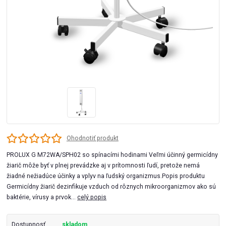
Ohodnotiť produkt
PROLUX G M72WA/SPH02 so spínacími hodinami Veľmi účinný germicídny
žiarič môže byť v plnej prevádzke aj v prítomnosti ľudí, pretože nemá
žiadné nežiadúce účinky a vplyv na ľudský organizmus.Popis produktu
Germicídny žiarič dezinfikuje vzduch od rôznych mikroorganizmov ako sú
baktérie, vírusy a prvok...
celý popis
Dostupnosť
skladom