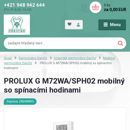
+421 948 942 644
0
ks
za
0,00 EUR
(Po–Pi 8:00–16:00)
Menu
Úvod
Germicídne žiariče
Uzavreté germicídne žiariče
Mobilné
germicídne žiariče
PROLUX G M72WA/SPH02 mobilný so spínacími
hodinami
PROLUX G M72WA/SPH02 mobilný
so spínacími hodinami
Doprava ZADARMO