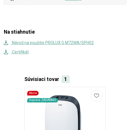
Na stiahnutie
Návod na použitie PROLUX G M72WA/SPH02
Certifikát
Súvisiaci tovar
1
Akcia
Doprava ZADARMO