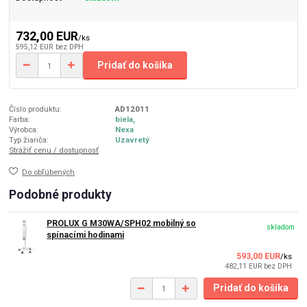
732,00 EUR
/
ks
595,12 EUR
bez DPH
Pridať do košíka
Číslo produktu:
AD12011
Farba:
biela,
Výrobca:
Nexa
Typ žiariča:
Uzavretý
Strážiť cenu / dostupnosť
Do obľúbených
Podobné produkty
PROLUX G M30WA/SPH02 mobilný so
skladom
spínacími hodinami
593,00 EUR
/
ks
482,11 EUR
bez DPH
Pridať do košíka