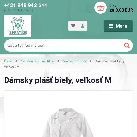
+421 948 942 644
0
ks
za
0,00 EUR
(Po–Pi 8:00–16:00)
Menu
Úvod
Pre lekárov a medikov
Pracovné odevy
Dámsky plášť biely,
veľkosť M
Dámsky plášť biely, veľkosť M