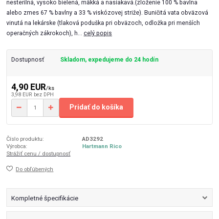
nesterilná, vysoko bielená, mäkká a nasiakavá.(zloženie 100 % bavlna
alebo zmes 67 % bavlny a 33 % viskózovej striže). Buničitá vata obväzová
vinutá na lekárske (tlaková poduška pri obväzoch, odložka pri menších
operačných zákrokoch), h...
celý popis
Dostupnosť
Skladom, expedujeme do 24 hodín
4,90 EUR
/
ks
3,98 EUR
bez DPH
Pridať do košíka
Číslo produktu:
AD3292
Výrobca:
Hartmann Rico
Strážiť cenu / dostupnosť
Do obľúbených
Kompletné špecifikácie