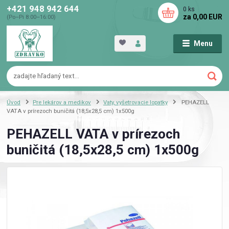
+421 948 942 644
0
ks
za
0,00 EUR
(Po–Pi 8:00–16:00)
Menu
Úvod
Pre lekárov a medikov
Vaty, vyšetrovacie lopatky
PEHAZELL
VATA v prírezoch buničitá (18,5x28,5 cm) 1x500g
PEHAZELL VATA v prírezoch
buničitá (18,5x28,5 cm) 1x500g