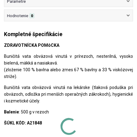
Parametre
Hodnotenie
0
Kompletné špecifikácie
ZDRAVOTNÍCKA POMôCKA
Buničitá vata obväzová vinutá v prírezoch, nesterilná, vysoko
bielená, mäkká a nasiakavá.
(zloženie 100 % bavlna alebo zmes 67 % bavlny a 33 % viskózovej
striže).
Buničitá vata obväzová vinutá na lekárske (tlaková poduška pri
obväzoch, odložka pri menších operačných zákrokoch), hygienické
i kozmetické účely.
Balenie
: 500 g v rezoch
ŠÚKL KÓD: A21848