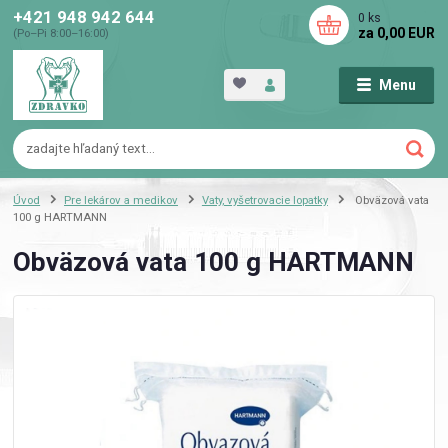
+421 948 942 644
0
ks
za
0,00 EUR
(Po–Pi 8:00–16:00)
Menu
Úvod
Pre lekárov a medikov
Vaty, vyšetrovacie lopatky
Obväzová vata
100 g HARTMANN
Obväzová vata 100 g HARTMANN