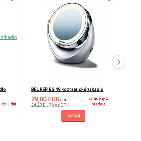
dlo
BEURER BS 49 kozmetické zrkadlo
BEURE
29,80 EUR
79,
vyradený z
/
ks
do 3 dní
predaja
24,23 EUR
bez DPH
64,39
Detail