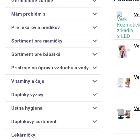
Germicídne žiariče
Mám problém s
Ve
Pre lekárov a medikov
Sortiment pre mamičky
Ve
Sortiment pre bábätká
Prístroje na úpravu vzduchu a vody
Ve
Vitamíny a čaje
Doplnky výživy
Ústna hygiena
Ve
Doplnkový sortiment
Lekárničky