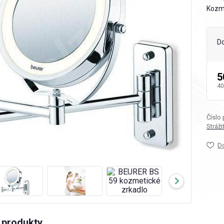
Kozme
D
5
40
Číslo
Stráž
D
produkty