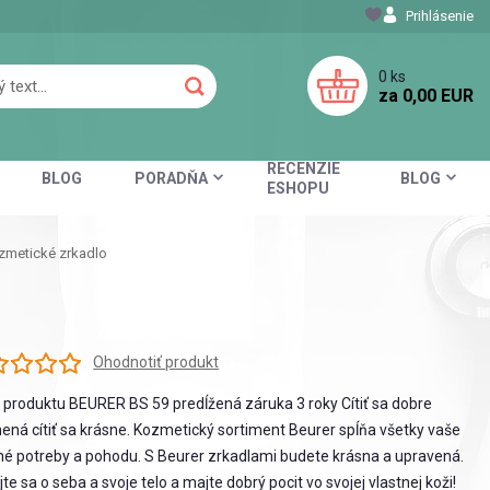
Prihlásenie
0
ks
za
0,00 EUR
RECENZIE
BLOG
PORADŇA
BLOG
ESHOPU
metické zrkadlo
Ohodnotiť produkt
 produktu BEURER BS 59 predĺžená záruka 3 roky Cítiť sa dobre
ná cítiť sa krásne. Kozmetický sortiment Beurer spĺňa všetky vaše
é potreby a pohodu. S Beurer zrkadlami budete krásna a upravená.
jte sa o seba a svoje telo a majte dobrý pocit vo svojej vlastnej koži!