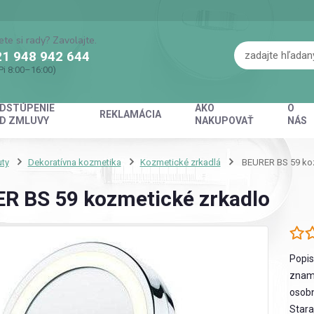
ete si rady? Zavolajte.
1 948 942 644
Pi 8:00–16:00)
DSTÚPENIE
AKO
O
REKLAMÁCIA
D ZMLUVY
NAKUPOVAŤ
NÁS
ty
Dekoratívna kozmetika
Kozmetické zrkadlá
BEURER BS 59 koz
R BS 59 kozmetické zrkadlo
Popis
zname
osobn
Stara