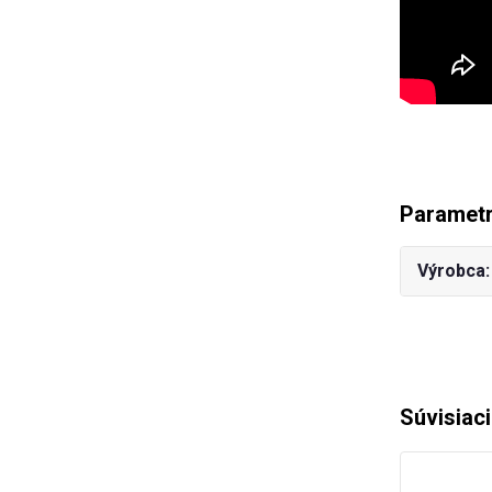
Paramet
Výrobca
Súvisiac