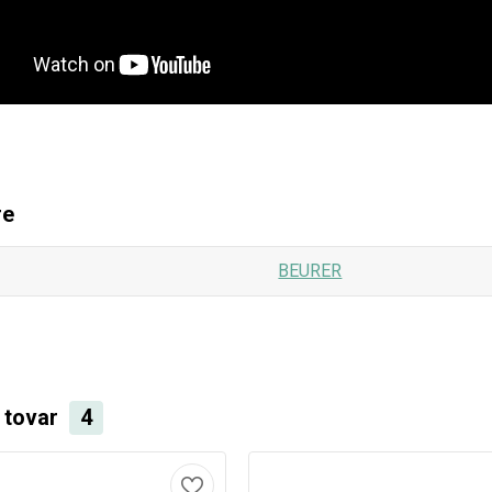
re
BEURER
i tovar
4