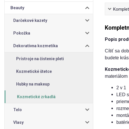
Beauty
Kompletn
Darčekové kazety
Kompletn
Pokožka
Popis prod
Dekoratívna kozmetika
Cítiť sa do
budete krásn
Prístroje na čistenie pleti
Kozmetické
Kozmetické štetce
materiálom
Hubky na makeup
2 v 1
LED s
Kozmetické zrkadlá
priem
rozme
Telo
montá
batéri
Vlasy