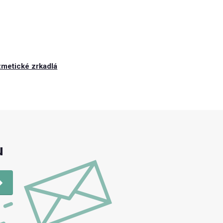
metické zrkadlá
u