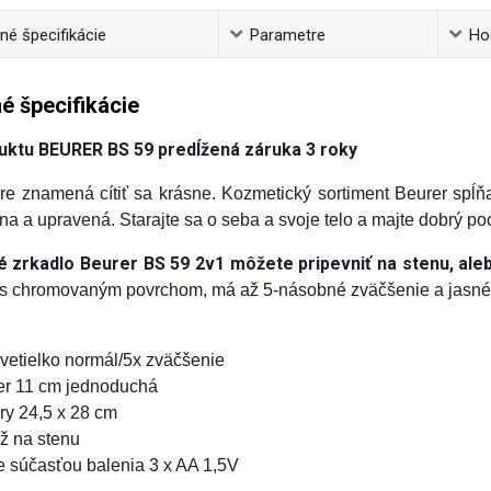
é špecifikácie
Parametre
Ho
é špecifikácie
uktu BEURER BS 59 predĺžená záruka 3 roky
bre znamená cítiť sa krásne. Kozmetický sortiment Beurer spĺ
a a upravená. Starajte sa o seba a svoje telo a majte dobrý poci
 zrkadlo Beurer BS 59 2v1 môžete pripevniť na stenu, ale
 s chromovaným povrchom, má až 5-násobné zväčšenie a jasné
vetielko normál/5x zväčšenie
er 11 cm jednoduchá
ry 24,5 x 28 cm
ž na stenu
e súčasťou balenia 3 x AA 1,5V