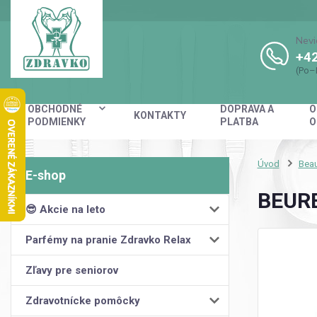
Nevi
+42
(Po–
OBCHODNÉ
DOPRAVA A
O
KONTAKTY
PODMIENKY
PLATBA
O
Úvod
Beau
BEURE
😎 Akcie na leto
Parfémy na pranie Zdravko Relax
Zľavy pre seniorov
Zdravotnícke pomôcky