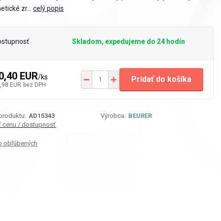
tické zr...
celý popis
ostupnosť
Skladom, expedujeme do 24 hodín
0,40 EUR
/
ks
Pridať do košíka
,98 EUR
bez DPH
 produktu:
AD15343
Výrobca:
BEURER
iť cenu / dostupnosť
o obľúbených