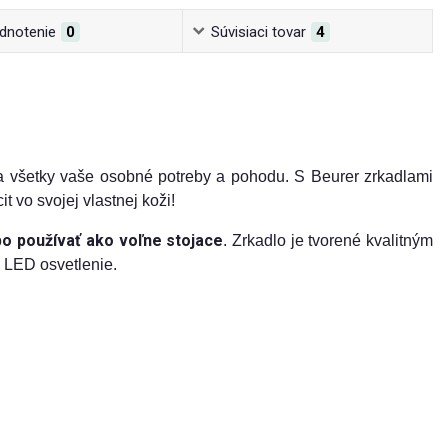
dnotenie
0
Súvisiaci tovar
4
ňa všetky vaše osobné potreby a pohodu. S Beurer zrkadlami
t vo svojej vlastnej koži!
bo používať ako voľne stojace
. Zrkadlo je tvorené kvalitným
 LED osvetlenie.