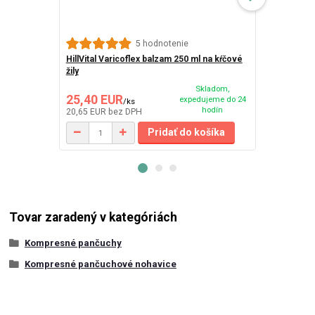
Webber Natur
5 hodnotenie
cps 500 mg
HillVital Varicoflex balzam 250 ml na kŕčové
žily
Skladom,
25,40 EUR
26,33 EU
expedujeme do 24
/
ks
hodín
20,65 EUR
bez DPH
22,13 EUR
be
Pridať do košíka
Tovar zaradený v kategóriách
Kompresné pančuchy
Kompresné pančuchové nohavice