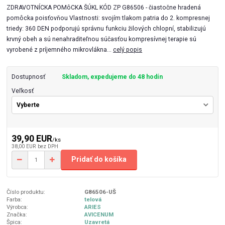
ZDRAVOTNÍCKA POMôCKA ŠÚKL KÓD ZP G86506 - čiastočne hradená
pomôcka poisťovňou Vlastnosti: svojím tlakom patria do 2. kompresnej
triedy: 360 DEN podporujú správnu funkciu žilových chlopní, stabilizujú
krvný obeh a sú nenahraditeľnou súčasťou kompresívnej terapie sú
vyrobené z príjemného mikrovlákna...
celý popis
Dostupnosť
Skladom, expedujeme do 48 hodín
Veľkosť
39,90 EUR
/
ks
38,00 EUR
bez DPH
Pridať do košíka
Číslo produktu:
G86506-UŠ
Farba:
telová
Výrobca:
ARIES
Značka:
AVICENUM
Špica:
Uzavretá