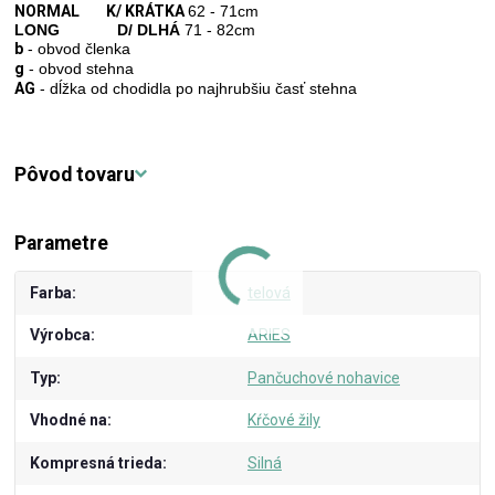
NORMAL K/ KRÁTKA
62 - 71cm
LONG D/ DLHÁ
71 - 82cm
b
- obvod členka
g
- obvod stehna
AG
- dĺžka od chodidla po najhrubšiu časť stehna
Pôvod tovaru
Parametre
Farba
telová
Výrobca
ARIES
Typ
Pančuchové nohavice
Vhodné na
Kŕčové žily
Kompresná trieda
Silná