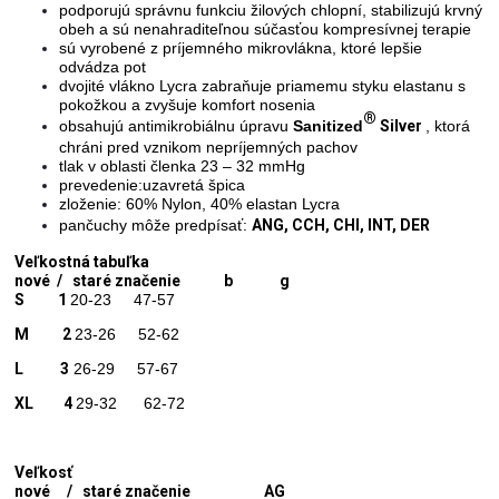
podporujú správnu funkciu žilových chlopní, stabilizujú krvný
obeh a sú nenahraditeľnou súčasťou kompresívnej terapie
sú vyrobené z príjemného mikrovlákna, ktoré lepšie
odvádza pot
dvojité vlákno Lycra zabraňuje priamemu styku elastanu s
pokožkou a zvyšuje komfort nosenia
®
obsahujú antimikrobiálnu úpravu
Sanitized
Silver
, ktorá
chráni pred vznikom nepríjemných pachov
tlak v oblasti členka 23 – 32 mmHg
prevedenie:uzavretá špica
zloženie: 60% Nylon, 40% elastan Lycra
pančuchy môže predpísať:
ANG, CCH, CHI, INT, DER
Veľkostná tabuľka
nové / staré značenie b g
S 1
20-23 47-57
M 2
23-26 52-62
L 3
26-29 57-67
XL 4
29-32 62-72
Veľkosť
nové / staré značenie AG