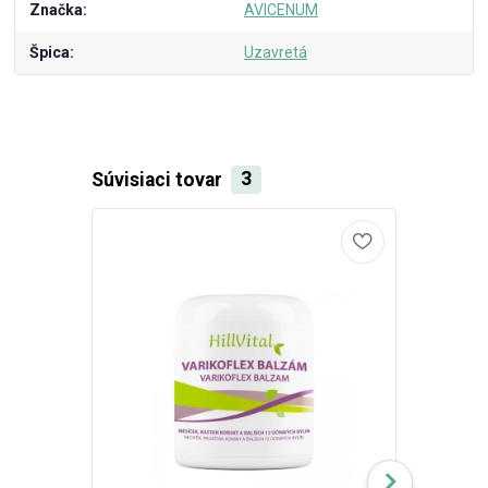
Značka
AVICENUM
Špica
Uzavretá
Súvisiaci tovar
3