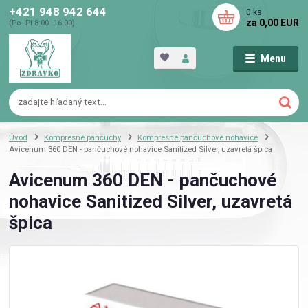
+421 948 942 644
0
ks
za
0,00 EUR
(Po–Pi 8:00–16:00)
Menu
Úvod
Kompresné pančuchy
Kompresné pančuchové nohavice
Avicenum 360 DEN - pančuchové nohavice Sanitized Silver, uzavretá špica
Avicenum 360 DEN - pančuchové
nohavice Sanitized Silver, uzavretá
špica