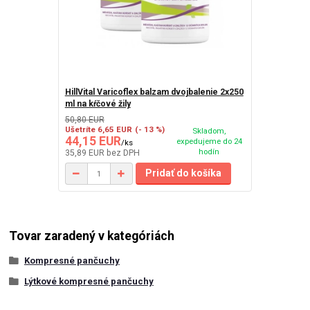
HillVital Varicoflex balzam dvojbalenie 2x250
ml na kŕčové žily
50,80 EUR
Ušetríte 6,65 EUR
(- 13 %)
Skladom,
44,15 EUR
expedujeme do 24
/
ks
hodín
35,89 EUR
bez DPH
Pridať do košíka
Tovar zaradený v kategóriách
Kompresné pančuchy
Lýtkové kompresné pančuchy