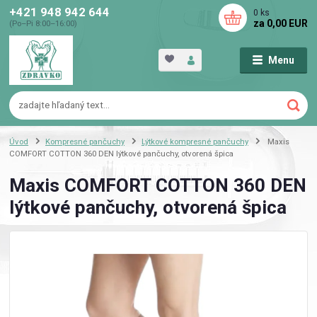
+421 948 942 644
0
ks
za
0,00 EUR
(Po–Pi 8:00–16:00)
Menu
Úvod
Kompresné pančuchy
Lýtkové kompresné pančuchy
Maxis
COMFORT COTTON 360 DEN lýtkové pančuchy, otvorená špica
Maxis COMFORT COTTON 360 DEN
lýtkové pančuchy, otvorená špica