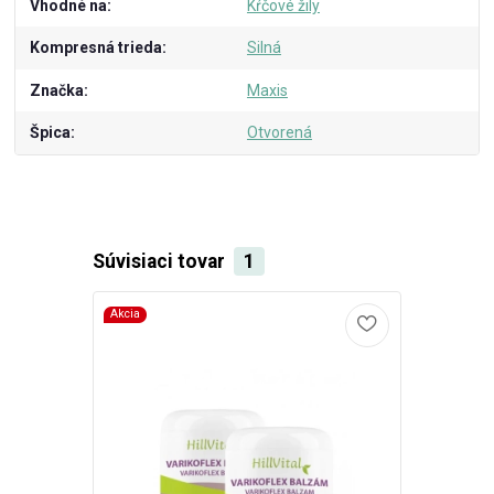
Vhodné na
Kŕčové žily
Kompresná trieda
Silná
Značka
Maxis
Špica
Otvorená
Súvisiaci tovar
1
Akcia