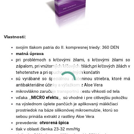
Vlastnosti:
svojím tlakom patria do II. kompresnej triedy: 360 DEN
matná úprava
pri problémoch s kŕčovými žilami, s kŕčovými žilami so
zápalom, pri vnútorných kŕčových žilách,pri kŕčových žilách v
tehotenstve a pri opuchoch dolných končatín
sú
vyrábané so špeciálnou zlúčeninou striebra, ktoré má
antibakteriálne účinky a výťažkom z Aloe Vera
mikrovlákno zaručuje transportnú cestu vlhkosti od tela
vďaka ,,
MICRO efektu
,, sú vhodné i pre citlivejšiu pokožku
na výslednom úplete pančúch je aplikovaný mäkkčiaci
prostriedok na báze silikonóvej mikroemulzie, ktorú so
sebou prináša extrakt z rastliny Aloe Vera
prevedenie:
otvorená špica
tlak v oblasti členka 23-32 mm/Hg