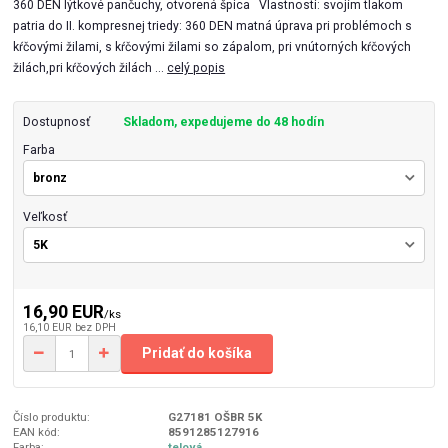
360 DEN lýtkové pančuchy, otvorená špica Vlastnosti: svojím tlakom
patria do II. kompresnej triedy: 360 DEN matná úprava pri problémoch s
kŕčovými žilami, s kŕčovými žilami so zápalom, pri vnútorných kŕčových
žilách,pri kŕčových žilách ...
celý popis
Dostupnosť
Skladom, expedujeme do 48 hodín
Farba
Veľkosť
16,90 EUR
/
ks
16,10 EUR
bez DPH
Pridať do košíka
Číslo produktu:
G27181 OŠBR 5K
EAN kód:
8591285127916
Farba:
telová