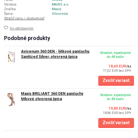
Výrobca:
MAXIS a.s.
Značka:
Maxis
Špica:
Otvorená
Strážiť cenu / dostupnosť
Do obľúbených
Podobné produkty
Avicenum 360 DEN - lýtkové pančuchy,
Skladom, expedujeme
Sanitized Silver, otvorená špica
do 48 hodín
18,40 EUR
/
ks
17,52 EUR
bez DPH
Zvoliť variant
Maxis BRILIANT 360 DEN pančuchy
Skladom, expedujeme
lýtkové otvorená špica
do 48 hodín
19,80 EUR
/
ks
18,86 EUR
bez DPH
Zvoliť variant