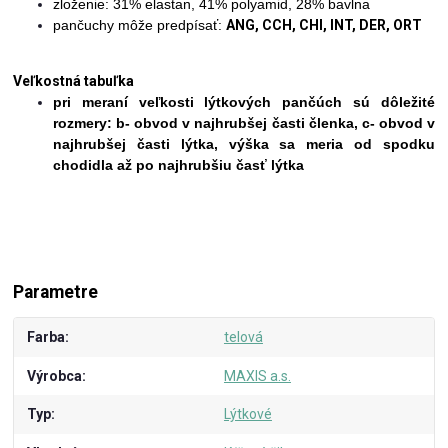
zloženie:
31% elastan, 41% polyamid, 28% bavlna
pančuchy môže predpísať:
ANG, CCH, CHI, INT, DER, ORT
Veľkostná tabuľka
pri meraní veľkosti lýtkových pančúch sú dôležité
rozmery: b- obvod v najhrubšej časti členka, c- obvod v
najhrubšej časti lýtka, výška sa meria od spodku
chodidla až po najhrubšiu časť lýtka
Parametre
Farba
telová
Výrobca
MAXIS a.s.
Typ
Lýtkové