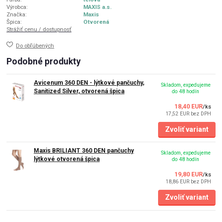
Výrobca:
MAXIS a.s.
Značka:
Maxis
Špica:
Otvorená
Strážiť cenu / dostupnosť
Do obľúbených
Podobné produkty
Avicenum 360 DEN - lýtkové pančuchy,
Skladom, expedujeme
Sanitized Silver, otvorená špica
do 48 hodín
18,40 EUR
/
ks
17,52 EUR
bez DPH
Zvoliť variant
Maxis BRILIANT 360 DEN pančuchy
Skladom, expedujeme
lýtkové otvorená špica
do 48 hodín
19,80 EUR
/
ks
18,86 EUR
bez DPH
Zvoliť variant