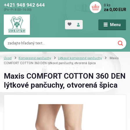
+421 948 942 644
0
ks
za
0,00 EUR
(Po–Pi 8:00–16:00)
Menu
Úvod
Kompresné pančuchy
Lýtkové kompresné pančuchy
Maxis
COMFORT COTTON 360 DEN lýtkové pančuchy, otvorená špica
Maxis COMFORT COTTON 360 DEN
lýtkové pančuchy, otvorená špica