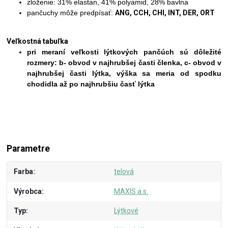
zloženie:
31% elastan, 41% polyamid, 28% bavlna
pančuchy môže predpísať:
ANG, CCH, CHI, INT, DER, ORT
Veľkostná tabuľka
pri meraní veľkosti lýtkových pančúch sú dôležité
rozmery: b- obvod v najhrubšej časti členka, c- obvod v
najhrubšej časti lýtka, výška sa meria od spodku
chodidla až po najhrubšiu časť lýtka
Parametre
Farba
telová
Výrobca
MAXIS a.s.
Typ
Lýtkové