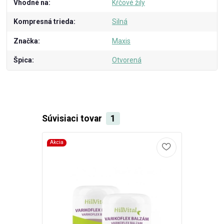
Vhodné na
Kŕčové žily
Kompresná trieda
Silná
Značka
Maxis
Špica
Otvorená
Súvisiaci tovar
1
Akcia