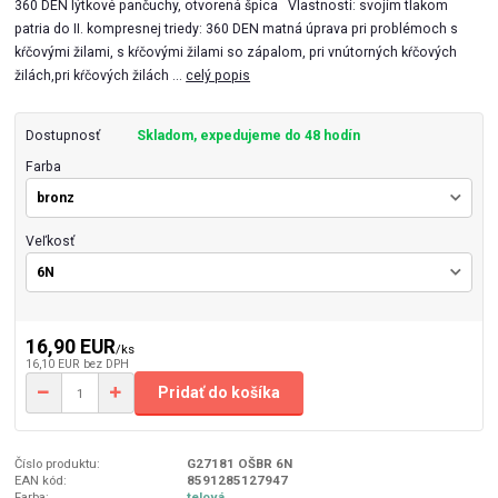
360 DEN lýtkové pančuchy, otvorená špica Vlastnosti: svojím tlakom
patria do II. kompresnej triedy: 360 DEN matná úprava pri problémoch s
kŕčovými žilami, s kŕčovými žilami so zápalom, pri vnútorných kŕčových
žilách,pri kŕčových žilách ...
celý popis
Dostupnosť
Skladom, expedujeme do 48 hodín
Farba
Veľkosť
16,90 EUR
/
ks
16,10 EUR
bez DPH
Pridať do košíka
Číslo produktu:
G27181 OŠBR 6N
EAN kód:
8591285127947
Farba:
telová