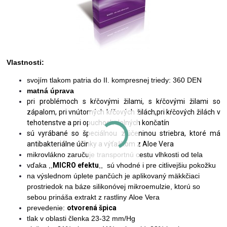
Vlastnosti:
svojím tlakom patria do II. kompresnej triedy: 360 DEN
matná úprava
pri problémoch s kŕčovými žilami, s kŕčovými žilami so
zápalom, pri vnútorných kŕčových žilách,pri kŕčových žilách v
tehotenstve a pri opuchoch dolných končatín
sú
vyrábané so špeciálnou zlúčeninou striebra, ktoré má
antibakteriálne účinky a výťažkom z Aloe Vera
mikrovlákno zaručuje transportnú cestu vlhkosti od tela
vďaka ,,
MICRO efektu
,, sú vhodné i pre citlivejšiu pokožku
na výslednom úplete pančúch je aplikovaný mäkkčiaci
prostriedok na báze silikonóvej mikroemulzie, ktorú so
sebou prináša extrakt z rastliny Aloe Vera
prevedenie:
otvorená špica
tlak v oblasti členka 23-32 mm/Hg