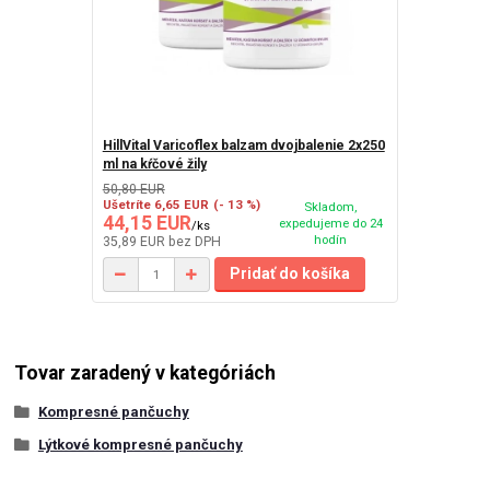
HillVital Varicoflex balzam dvojbalenie 2x250
ml na kŕčové žily
50,80 EUR
Ušetríte 6,65 EUR
(- 13 %)
Skladom,
44,15 EUR
expedujeme do 24
/
ks
hodín
35,89 EUR
bez DPH
Pridať do košíka
Tovar zaradený v kategóriách
Kompresné pančuchy
Lýtkové kompresné pančuchy