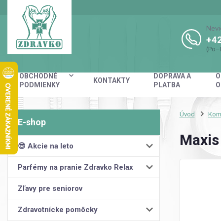
Nevi
+42
(Po–
OBCHODNÉ
DOPRAVA A
O
KONTAKTY
PODMIENKY
PLATBA
O
Úvod
Kom
Maxis
😎 Akcie na leto
Parfémy na pranie Zdravko Relax
Zľavy pre seniorov
Zdravotnícke pomôcky