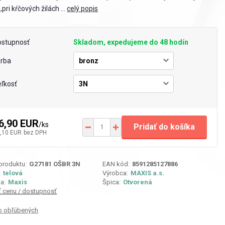
,pri kŕčových žilách ...
celý popis
ostupnosť
Skladom, expedujeme do 48 hodín
arba
ľkosť
6,90 EUR
/
ks
Pridať do košíka
,10 EUR
bez DPH
 produktu:
G27181 OŠBR 3N
EAN kód:
8591285127886
:
telová
Výrobca:
MAXIS a.s.
a:
Maxis
Špica:
Otvorená
iť cenu / dostupnosť
o obľúbených