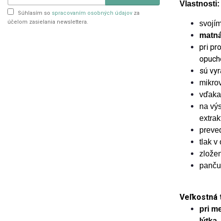
Vlastnosti:
Súhlasím so
spracovaním osobných údajov
za
účelom zasielania newslettera.
svojím
matná
pri pr
opuch
sú
vyr
mikrov
vďaka 
na výs
extrak
preve
tlak v
zlože
panču
Veľkostná 
pri m
lýtka