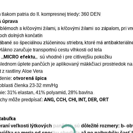
 tlakom patria do II. kompresnej triedy: 360 DEN
 úprava
oblémoch s kŕčovými žilami, s kŕčovými žilami so zápalom, pri vnú
och dolných končatín
ábané so špeciálnou zlúčeninou striebra, ktoré má antibakteriál
lákno zaručuje transportnú cestu vlhkosti od tela
MICRO efektu
,,
,, sú vhodné i pre citlivejšiu pokožku
lednom úplete pančúch je aplikovaný mäkkčiaci prostriedok na 
t z rastliny Aloe Vera
otvorená špica
denie:
 oblasti členka 23-32 mm/Hg
nie:
31% elastan, 41% polyamid, 28% bavlna
ANG, CCH, CHI, INT, DER, ORT
chy môže predpísať:
tabuľka
eraní veľkosti lýtkových pančúch sú dôležité rozmery: b- ob
, výška sa meria od spodku chodidla až po najhrubšiu časť l