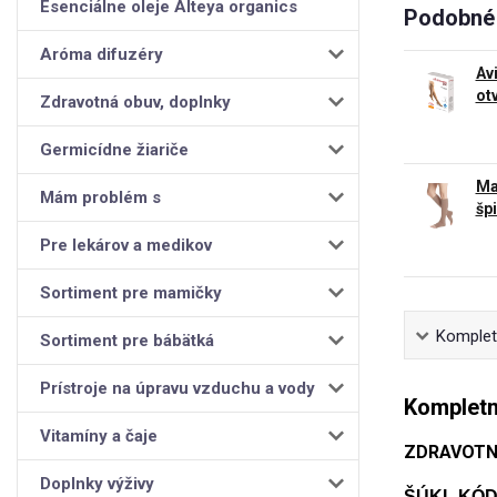
Esenciálne oleje Alteya organics
Podobné 
Aróma difuzéry
Av
ot
Zdravotná obuv, doplnky
Germicídne žiariče
Ma
Mám problém s
šp
Pre lekárov a medikov
Sortiment pre mamičky
Kompletn
Sortiment pre bábätká
Prístroje na úpravu vzduchu a vody
Kompletn
Vitamíny a čaje
ZDRAVOTN
Doplnky výživy
ŠÚKL KÓD: