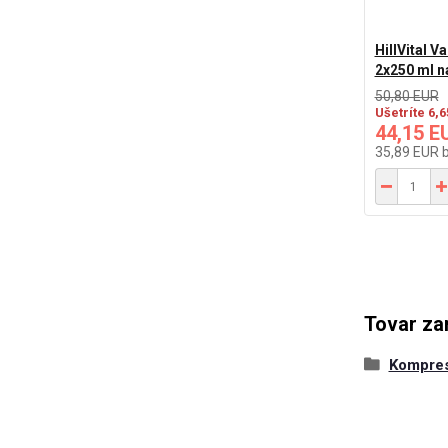
HillVital V
2x250 ml na
50,80 EUR
Ušetríte 6,
44,15 E
35,89 EUR
Tovar za
Kompre