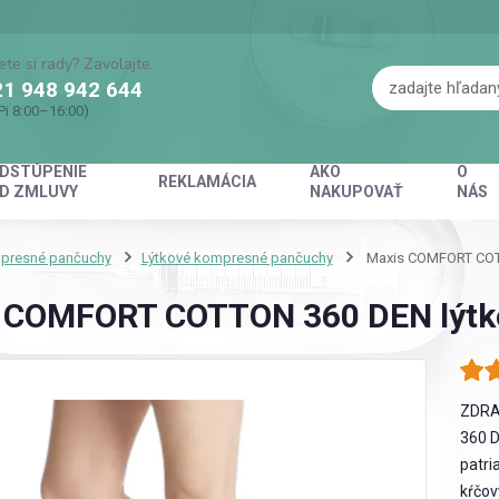
ete si rady? Zavolajte.
1 948 942 644
Pi 8:00–16:00)
DSTÚPENIE
AKO
O
REKLAMÁCIA
D ZMLUVY
NAKUPOVAŤ
NÁS
presné pančuchy
Lýtkové kompresné pančuchy
Maxis COMFORT COTT
 COMFORT COTTON 360 DEN lýtko
ZDRA
360 D
patri
kŕčov