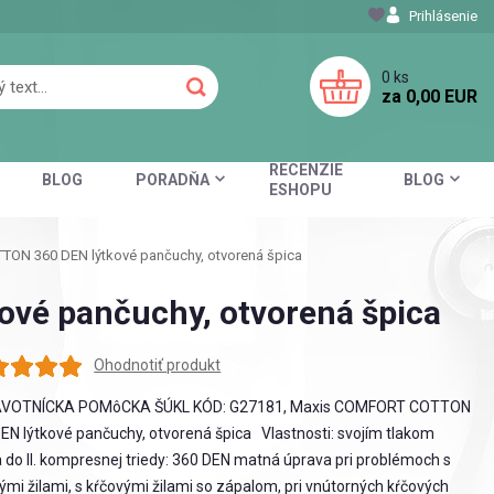
Prihlásenie
0
ks
za
0,00 EUR
RECENZIE
BLOG
PORADŇA
BLOG
ESHOPU
ON 360 DEN lýtkové pančuchy, otvorená špica
vé pančuchy, otvorená špica
Ohodnotiť produkt
VOTNÍCKA POMôCKA ŠÚKL KÓD: G27181, Maxis COMFORT COTTON
EN lýtkové pančuchy, otvorená špica Vlastnosti: svojím tlakom
a do II. kompresnej triedy: 360 DEN matná úprava pri problémoch s
ými žilami, s kŕčovými žilami so zápalom, pri vnútorných kŕčových