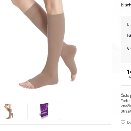
žilách
D
F
Ve
1
16
Číslo
Farba
Značk
Stráž
D