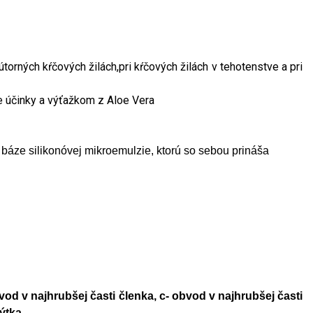
torných kŕčových žilách,pri kŕčových žilách v tehotenstve a pri
ne účinky a výťažkom z Aloe Vera
báze silikonóvej mikroemulzie, ktorú so sebou prináša
vod v najhrubšej časti členka, c- obvod v najhrubšej časti
ýtka