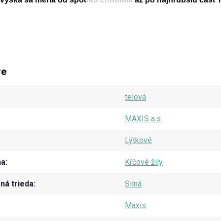
re
telová
MAXIS a.s.
Lýtkové
na
Kŕčové žily
á trieda
Silná
Maxis