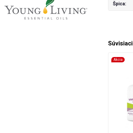
Špica
Súvisiac
Akcia