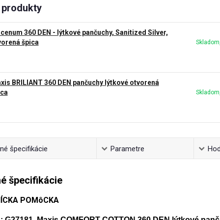
produkty
icenum 360 DEN - lýtkové pančuchy, Sanitized Silver,
vorená špica
Skladom,
xis BRILIANT 360 DEN pančuchy lýtkové otvorená
ica
Skladom,
é špecifikácie
Parametre
Hod
é špecifikácie
ÍCKA POMôCKA
 G27181, Maxis COMFORT COTTON 360 DEN lýtkové pančuc