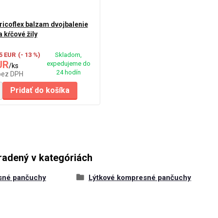
aricoflex balzam dvojbalenie
 kŕčové žily
65 EUR
(- 13 %)
Skladom,
UR
expedujeme do
/
ks
24 hodín
bez DPH
Pridať do košíka
radený v kategóriách
sné pančuchy
Lýtkové kompresné pančuchy