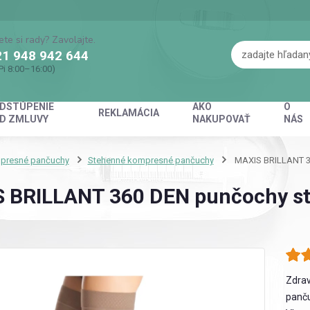
ete si rady? Zavolajte.
1 948 942 644
Pi 8:00–16:00)
DSTÚPENIE
AKO
O
REKLAMÁCIA
D ZMLUVY
NAKUPOVAŤ
NÁS
presné pančuchy
Stehenné kompresné pančuchy
MAXIS BRILLANT 36
 BRILLANT 360 DEN punčochy st
Zdra
panču