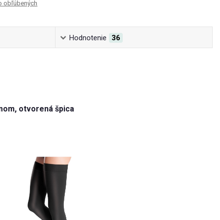
o obľúbených
Hodnotenie
36
mom, otvorená špica