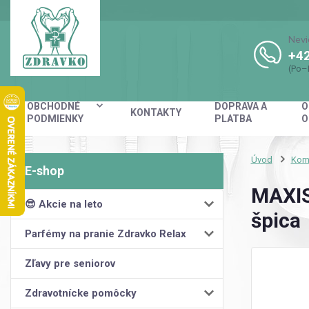
Nevi
+42
(Po–
OBCHODNÉ
DOPRAVA A
O
KONTAKTY
PODMIENKY
PLATBA
O
Úvod
Kom
MAXIS
😎 Akcie na leto
špica
Parfémy na pranie Zdravko Relax
Zľavy pre seniorov
Zdravotnícke pomôcky