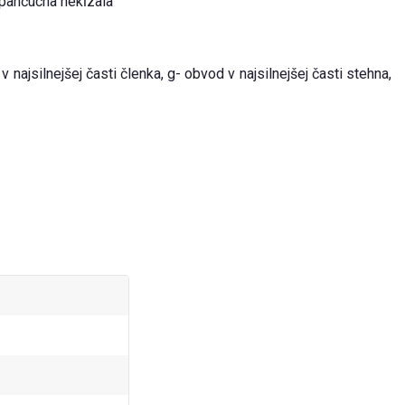
 pančucha nekĺzala
najsilnejšej časti členka, g- obvod v najsilnejšej časti stehna,