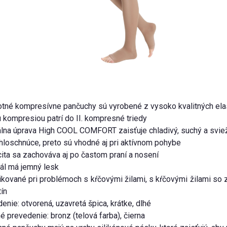
tné kompresívne pančuchy sú vyrobené z vysoko kvalitných elas
 kompresiou patrí do II. kompresné triedy
lna úprava High COOL COMFORT zaisťuje chladivý, suchý a sviež
hloschnúce, preto sú vhodné aj pri aktívnom pohybe
cita sa zachováva aj po častom praní a nosení
ál má jemný lesk
ikované pri problémoch s kŕčovými žilami, s kŕčovými žilami so 
ín
enie: otvorená, uzavretá špica, krátke, dlhé
é prevedenie: bronz (telová farba), čierna