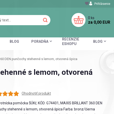
Prihlásenie
0
ks
za
0,00 EUR
RECENZIE
BLOG
PORADŇA
BLOG
ESHOPU
0 DEN punčochy stehenné s lemom, otvorená špica
ehenné s lemom, otvorená
Ohodnotiť produkt
votnícka pomôcka ŠÚKĽ KÓD: G74401, MAXIS BRILLANT 360 DEN
chy stehenné s lemom, otvorená špica Farba: bronz/čierna