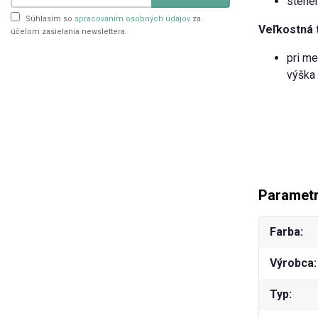
stehen
Súhlasím so
spracovaním osobných údajov
za
Veľkostná 
účelom zasielania newslettera.
pri me
výška 
Paramet
Farba
Výrobca
Typ