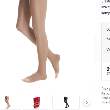
Vlast
kvali
kompr
D
F
Ve
2
27
Číslo
Farba
Značk
Stráž