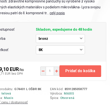
nosti: zdravotné kompresívne pančuchy sú vyrobené z vysoko
tných elastických materiálov s podielom mikrovlákna- Lycra svojou
esiou patrí do II. kompresné tr...
celý popis
ostupnosť
Skladom, expedujeme do 48 hodín
arba
ľkosť
9,10 EUR
/
ks
Pridať do košíka
,71 EUR
bez DPH
 produktu:
G74401 L OŠBR 8K
EAN kód:
8591285058777
:
telová
Výrobca:
MAXIS
a:
Maxis
Špica:
Otvorená
iť cenu / dostupnosť