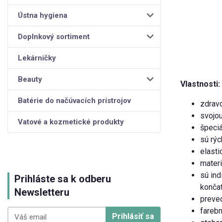
Ústna hygiena
Doplnkový sortiment
Lekárničky
Beauty
Vlastnosti:
Batérie do načúvacích prístrojov
zdravo
svojou
Vatové a kozmetické produkty
špeciá
sú rýc
elasti
materi
sú ind
Prihláste sa k odberu
končat
Newsletteru
preved
farebn
Prihlásiť sa