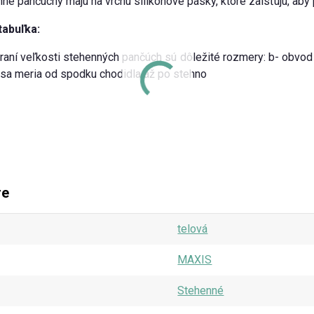
né pančuchy majú na vrchu silikónové pásky, ktoré zaisťujú, aby
tabuľka:
raní veľkosti stehenných pančúch sú dôležité rozmery: b- obvod v 
sa meria od spodku chodidla až po stehno
re
telová
MAXIS
Stehenné