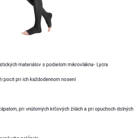
tických materiálov s podielom mikrovlákna- Lycra
i pocit pri ich každodennom nosení
zápalom, pri vnútorných kŕčových žilách a pri opuchoch dolných