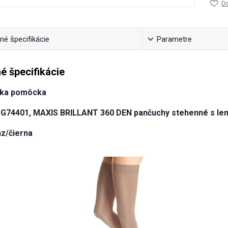
D
é špecifikácie
Parametre
é špecifikácie
cka pomôcka
G74401, MAXIS BRILLANT 360 DEN pančuchy stehenné s le
nz/čierna