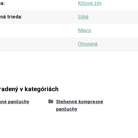
na
Kŕčové žily
á trieda
Silná
Maxis
Otvorená
radený v kategóriách
sné pančuchy
Stehenné kompresné
pančuchy