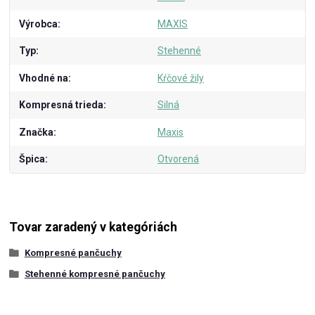
Výrobca
MAXIS
Typ
Stehenné
Vhodné na
Kŕčové žily
Kompresná trieda
Silná
Značka
Maxis
Špica
Otvorená
Tovar zaradený v kategóriách
Kompresné pančuchy
Stehenné kompresné pančuchy