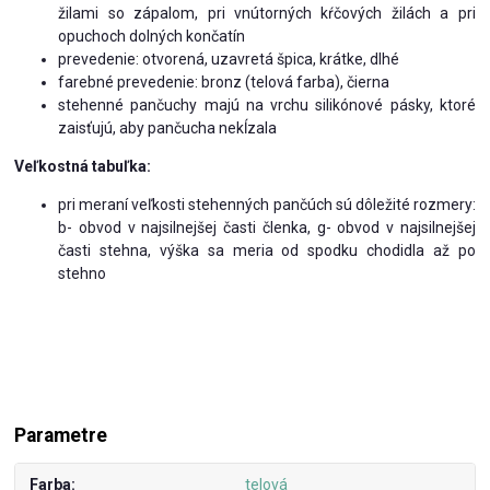
žilami so zápalom, pri vnútorných kŕčových žilách a pri
opuchoch dolných končatín
prevedenie: otvorená, uzavretá špica, krátke, dlhé
farebné prevedenie: bronz (telová farba), čierna
stehenné pančuchy majú na vrchu silikónové pásky, ktoré
zaisťujú, aby pančucha nekĺzala
Veľkostná tabuľka:
pri meraní veľkosti stehenných pančúch sú dôležité rozmery:
b- obvod v najsilnejšej časti členka, g- obvod v najsilnejšej
časti stehna, výška sa meria od spodku chodidla až po
stehno
Parametre
Farba
telová