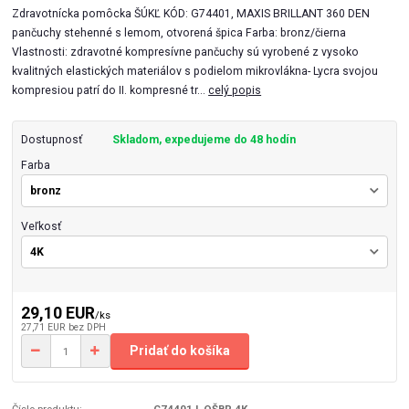
Zdravotnícka pomôcka ŠÚKĽ KÓD: G74401, MAXIS BRILLANT 360 DEN
pančuchy stehenné s lemom, otvorená špica Farba: bronz/čierna
Vlastnosti: zdravotné kompresívne pančuchy sú vyrobené z vysoko
kvalitných elastických materiálov s podielom mikrovlákna- Lycra svojou
kompresiou patrí do II. kompresné tr...
celý popis
Dostupnosť
Skladom, expedujeme do 48 hodín
Farba
Veľkosť
29,10 EUR
/
ks
27,71 EUR
bez DPH
Pridať do košíka