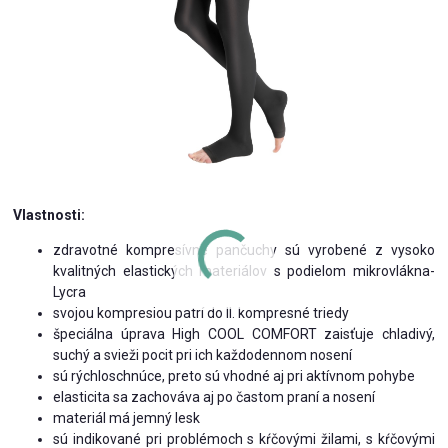
Vlastnosti:
zdravotné kompresívne pančuchy sú vyrobené z vysoko
kvalitných elastických materiálov s podielom mikrovlákna-
Lycra
svojou kompresiou patrí do II. kompresné triedy
špeciálna úprava High COOL COMFORT zaisťuje chladivý,
suchý a svieži pocit pri ich každodennom nosení
sú rýchloschnúce, preto sú vhodné aj pri aktívnom pohybe
elasticita sa zachováva aj po častom praní a nosení
materiál má jemný lesk
sú indikované pri problémoch s kŕčovými žilami, s kŕčovými