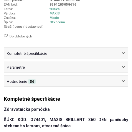
Číslo produktu:
G74401 L OŠBR 4K
EAN kód:
8591285058616
Farba:
telová
Výrobca:
MAXIS
Značka:
Maxis
Špica:
Otvorená
Strážiť cenu / dostupnosť
Do obľúbených
Kompletné špecifikácie
Parametre
Hodnotenie
36
Kompletné špecifikácie
Zdravotnícka pomôcka
ŠÚKĽ KÓD: G74401, MAXIS BRILLANT 360 DEN pančuchy
stehenné s lemom, otvorená špica