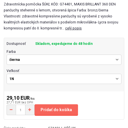
Zdravotnícka pomôcka ŠÚKĽ KÓD: G74401, MAXIS BRILLANT 360 DEN
pančuchy stehenné s lemom, otvorená špica Farba: bronz/čierna
Vlastnosti: zdravotné kompresívne pančuchy sú vyrobené z vysoko
kvalitných elastických materiálov s podielom mikrovlákna- Lycra svojou
kompresiou patrí do II. kompresné tr...
celý popis
Dostupnosť
Skladom, expedujeme do 48 hodín
Farba
Veľkosť
29,10 EUR
/
ks
27,71 EUR
bez DPH
Pridať do košíka