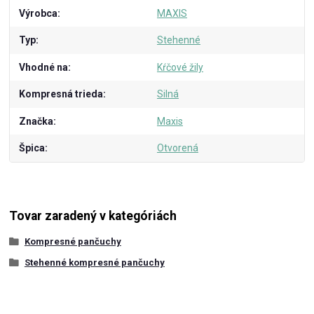
Výrobca
MAXIS
Typ
Stehenné
Vhodné na
Kŕčové žily
Kompresná trieda
Silná
Značka
Maxis
Špica
Otvorená
Tovar zaradený v kategóriách
Kompresné pančuchy
Stehenné kompresné pančuchy