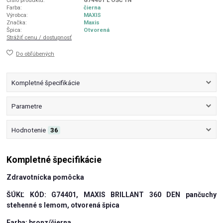
Číslo produktu:
G74401 L OŠČ 1N
Farba:
čierna
Výrobca:
MAXIS
Značka:
Maxis
Špica:
Otvorená
Strážiť cenu / dostupnosť
Do obľúbených
Kompletné špecifikácie
Parametre
Hodnotenie
36
Kompletné špecifikácie
Zdravotnícka pomôcka
ŠÚKĽ KÓD: G74401, MAXIS BRILLANT 360 DEN pančuchy
stehenné s lemom, otvorená špica
Farba: bronz/čierna