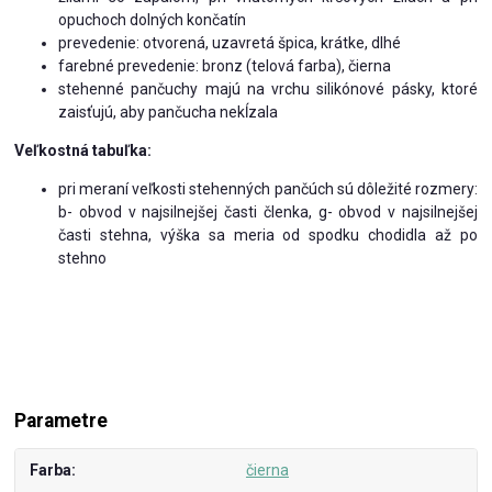
opuchoch dolných končatín
prevedenie: otvorená, uzavretá špica, krátke, dlhé
farebné prevedenie: bronz (telová farba), čierna
stehenné pančuchy majú na vrchu silikónové pásky, ktoré
zaisťujú, aby pančucha nekĺzala
Veľkostná tabuľka:
pri meraní veľkosti stehenných pančúch sú dôležité rozmery:
b- obvod v najsilnejšej časti členka, g- obvod v najsilnejšej
časti stehna, výška sa meria od spodku chodidla až po
stehno
Parametre
Farba
čierna