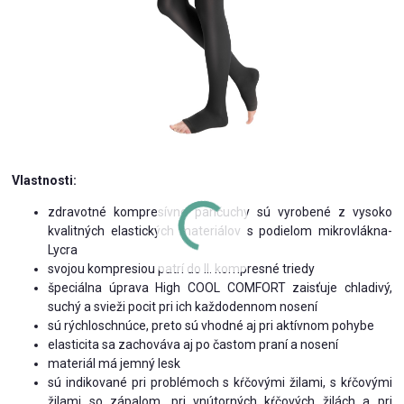
Vlastnosti:
zdravotné kompresívne pančuchy sú vyrobené z vysoko
kvalitných elastických materiálov s podielom mikrovlákna-
Lycra
svojou kompresiou patrí do II. kompresné triedy
špeciálna úprava High COOL COMFORT zaisťuje chladivý,
suchý a svieži pocit pri ich každodennom nosení
sú rýchloschnúce, preto sú vhodné aj pri aktívnom pohybe
elasticita sa zachováva aj po častom praní a nosení
materiál má jemný lesk
sú indikované pri problémoch s kŕčovými žilami, s kŕčovými
žilami so zápalom, pri vnútorných kŕčových žilách a pri