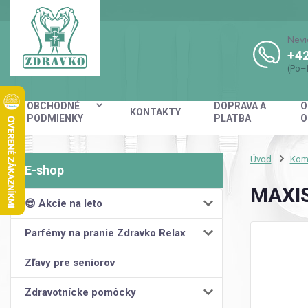
Nevi
+42
(Po–
OBCHODNÉ
DOPRAVA A
O
KONTAKTY
PODMIENKY
PLATBA
O
Úvod
Kom
MAXIS
😎 Akcie na leto
Parfémy na pranie Zdravko Relax
Zľavy pre seniorov
Zdravotnícke pomôcky