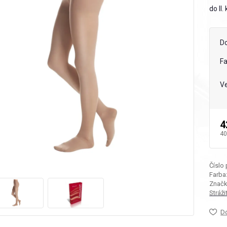
do II
D
F
Ve
4
40
Číslo
Farba
Značk
Stráž
D