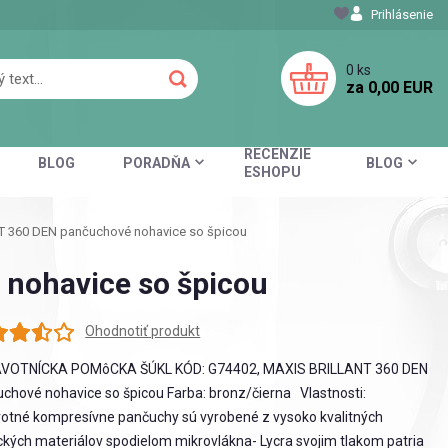
Prihlásenie
0
ks
za
0,00 EUR
RECENZIE
BLOG
PORADŇA
BLOG
ESHOPU
 360 DEN pančuchové nohavice so špicou
nohavice so špicou
Ohodnotiť produkt
VOTNÍCKA POMôCKA ŠÚKL KÓD: G74402, MAXIS BRILLANT 360 DEN
chové nohavice so špicou Farba: bronz/čierna Vlastnosti:
otné kompresívne pančuchy sú vyrobené z vysoko kvalitných
ckých materiálov spodielom mikrovlákna- Lycra svojim tlakom patria