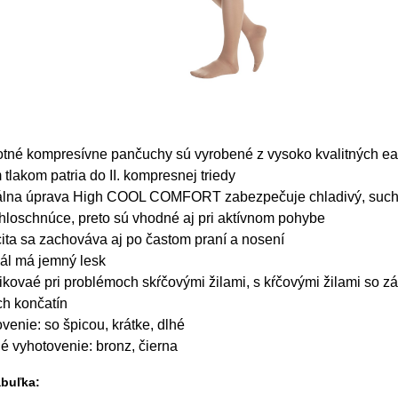
otné kompresívne pančuchy sú vyrobené z vysoko kvalitných eas
 tlakom patria do II. kompresnej triedy
álna úprava High COOL COMFORT zabezpečuje chladivý, suchý 
hloschnúce, preto sú vhodné aj pri aktívnom pohybe
cita sa zachováva aj po častom praní a nosení
ál má jemný lesk
ikovaé pri problémoch skŕčovými žilami, s kŕčovými žilami so z
ch končatín
venie: so špicou, krátke, dlhé
é vyhotovenie: bronz, čierna
abuľka: