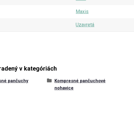
Maxis
Uzavretá
radený v kategóriách
sné pančuchy
Kompresné pančuchové
nohavice