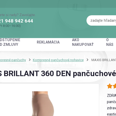
ete si rady? Zavolajte.
1 948 942 644
Pi 8:00–16:00)
DSTÚPENIE
AKO
O
REKLAMÁCIA
D ZMLUVY
NAKUPOVAŤ
NÁS
presné pančuchy
Kompresné pančuchové nohavice
MAXIS BRILLANT
 BRILLANT 360 DEN pančuchové 
ZDRA
panču
zdrav
easti