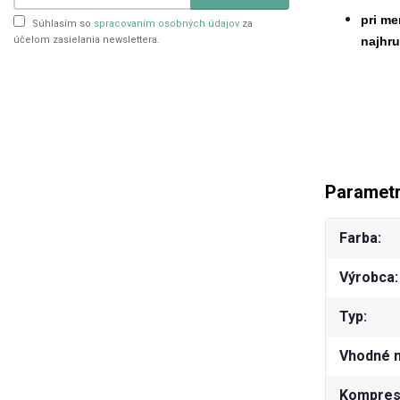
pri me
Súhlasím so
spracovaním osobných údajov
za
účelom zasielania newslettera.
najhru
Paramet
Farba
Výrobca
Typ
Vhodné 
Kompresn