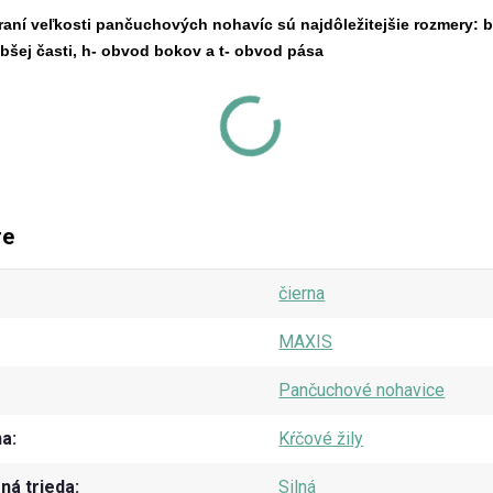
raní veľkosti pančuchových nohavíc sú najdôležitejšie rozmery: b
bšej časti, h- obvod bokov a t- obvod pása
re
čierna
MAXIS
Pančuchové nohavice
na
Kŕčové žily
á trieda
Silná