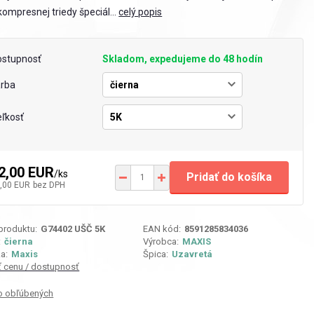
. kompresnej triedy špeciál...
celý popis
ostupnosť
Skladom, expedujeme do 48 hodín
arba
ľkosť
2,00 EUR
/
ks
Pridať do košíka
,00 EUR
bez DPH
 produktu:
G74402 UŠČ 5K
EAN kód:
8591285834036
:
čierna
Výrobca:
MAXIS
a:
Maxis
Špica:
Uzavretá
iť cenu / dostupnosť
o obľúbených