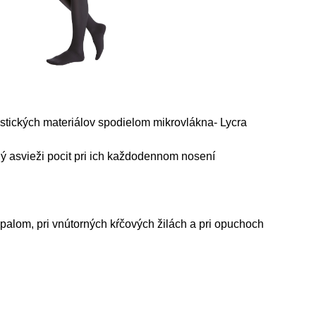
tických materiálov spodielom mikrovlákna- Lycra
asvieži pocit pri ich každodennom nosení
ápalom, pri vnútorných kŕčových žilách a pri opuchoch