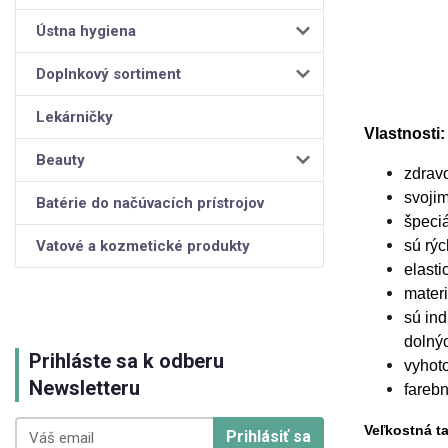
Ústna hygiena
Doplnkový sortiment
Lekárničky
Vlastnosti:
Beauty
zdrav
svojim
Batérie do načúvacích prístrojov
špeci
Vatové a kozmetické produkty
sú rýc
elasti
materi
sú ind
dolný
Prihláste sa k odberu
vyhoto
Newsletteru
farebn
Veľkostná t
Prihlásiť sa