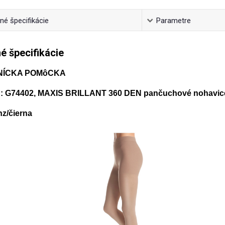
é špecifikácie
Parametre
é špecifikácie
NÍCKA POMôCKA
 G74402, MAXIS BRILLANT 360 DEN pančuchové nohavice
nz/čierna