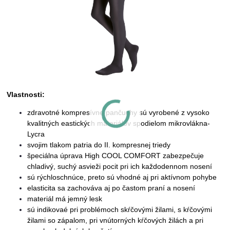
Vlastnosti:
zdravotné kompresívne pančuchy sú vyrobené z vysoko
kvalitných eastických materiálov spodielom mikrovlákna-
Lycra
svojim tlakom patria do II. kompresnej triedy
špeciálna úprava High COOL COMFORT zabezpečuje
chladivý, suchý asvieži pocit pri ich každodennom nosení
sú rýchloschnúce, preto sú vhodné aj pri aktívnom pohybe
elasticita sa zachováva aj po častom praní a nosení
materiál má jemný lesk
sú indikovaé pri problémoch skŕčovými žilami, s kŕčovými
žilami so zápalom, pri vnútorných kŕčových žilách a pri