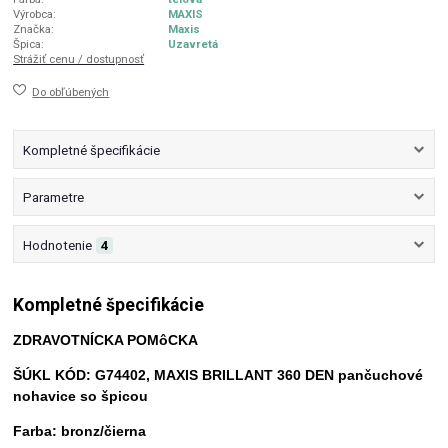
Výrobca:
MAXIS
Značka:
Maxis
Špica:
Uzavretá
Strážiť cenu / dostupnosť
Do obľúbených
Kompletné špecifikácie
Parametre
Hodnotenie
4
Kompletné špecifikácie
ZDRAVOTNÍCKA POMôCKA
ŠÚKL KÓD: G74402, MAXIS BRILLANT 360 DEN pančuchové
nohavice so špicou
Farba: bronz/čierna