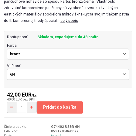
pančuchové nohavice so špicou Farba: bronz/čierna Vlastnosti:
zdravotné kompresívne pančuchy sú vyrobené z vysoko kvalitných
eastických materiálov spodielom mikrovlákna- Lycra svojim tlakom patria
do II. kompresnej triedy špeciál...
celý popis
Dostupnosť
Skladom, expedujeme do 48 hodín
Farba
Veľkosť
42,00 EUR
/
ks
40,00 EUR
bez DPH
Pridať do košíka
Číslo produktu:
G74402 UŠBR 6N
EAN kód:
8591285060022
Farba:
telová