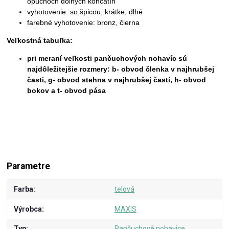
opuchoch dolných končatín
vyhotovenie: so špicou, krátke, dlhé
farebné vyhotovenie: bronz, čierna
Veľkostná tabuľka:
pri meraní veľkosti pančuchových nohavíc sú
najdôležitejšie rozmery: b- obvod členka v najhrubšej
časti, g- obvod stehna v najhrubšej časti, h- obvod
bokov a t- obvod pása
Parametre
Farba
telová
Výrobca
MAXIS
Typ
Pančuchové nohavice