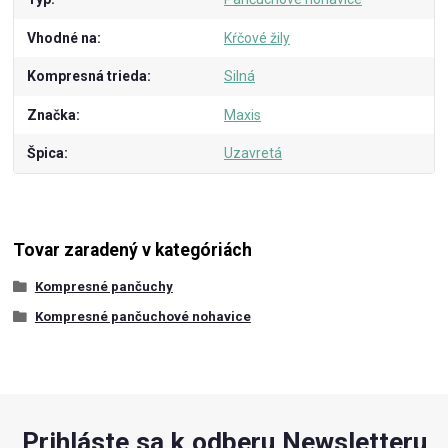
Vhodné na
Kŕčové žily
Kompresná trieda
Silná
Značka
Maxis
Špica
Uzavretá
Tovar zaradený v kategóriách
Kompresné pančuchy
Kompresné pančuchové nohavice
Prihláste sa k odberu Newsletteru