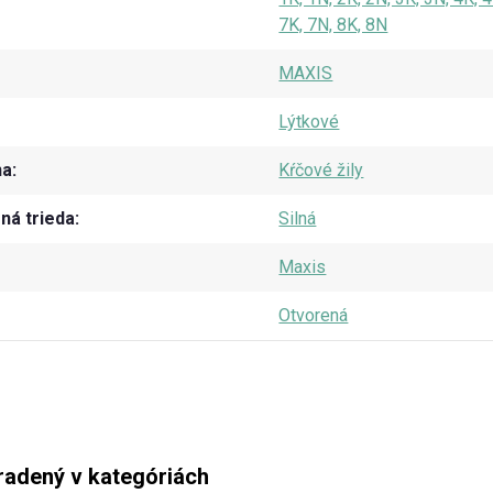
7K, 7N, 8K, 8N
MAXIS
Lýtkové
na
Kŕčové žily
á trieda
Silná
Maxis
Otvorená
radený v kategóriách