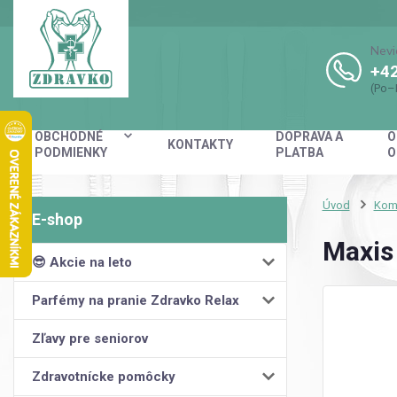
Nevi
+42
(Po–
OBCHODNÉ
DOPRAVA A
O
KONTAKTY
PODMIENKY
PLATBA
O
Úvod
Kom
Maxis
😎 Akcie na leto
Parfémy na pranie Zdravko Relax
Zľavy pre seniorov
Zdravotnícke pomôcky