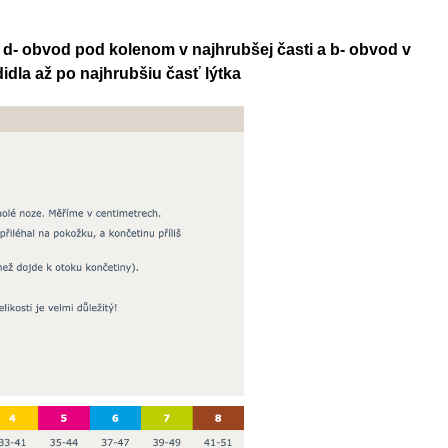
y d- obvod pod kolenom v najhrubšej časti a b- obvod v
dla až po najhrubšiu časť lýtka