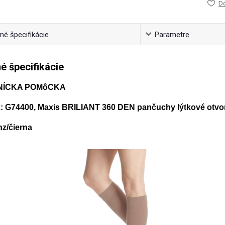
D
é špecifikácie
Parametre
é špecifikácie
NÍCKA POMôCKA
 G74400, Maxis BRILIANT 360 DEN pančuchy lýtkové otvo
nz/čierna