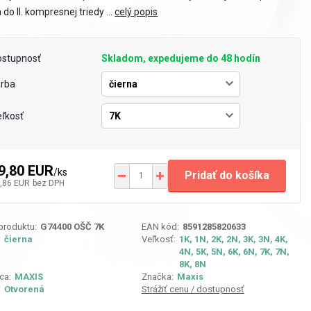
 do II. kompresnej triedy ...
celý popis
ostupnosť
Skladom, expedujeme do 48 hodín
arba
ľkosť
9,80 EUR
/
ks
Pridať do košíka
,86 EUR
bez DPH
 produktu:
G74400 OŠČ 7K
EAN kód:
8591285820633
:
čierna
Veľkosť:
1K, 1N, 2K, 2N, 3K, 3N, 4K,
4N, 5K, 5N, 6K, 6N, 7K, 7N,
8K, 8N
ca:
MAXIS
Značka:
Maxis
:
Otvorená
Strážiť cenu / dostupnosť