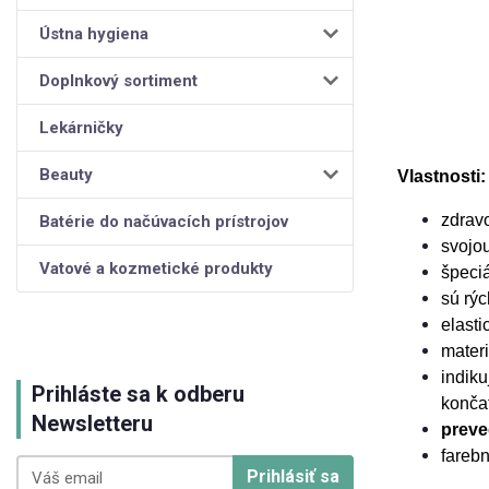
Ústna hygiena
Doplnkový sortiment
Lekárničky
Beauty
Vlastnosti:
zdravo
Batérie do načúvacích prístrojov
svojou
Vatové a kozmetické produkty
špeci
sú rýc
elasti
materi
indiku
Prihláste sa k odberu
konča
Newsletteru
preve
farebn
Prihlásiť sa