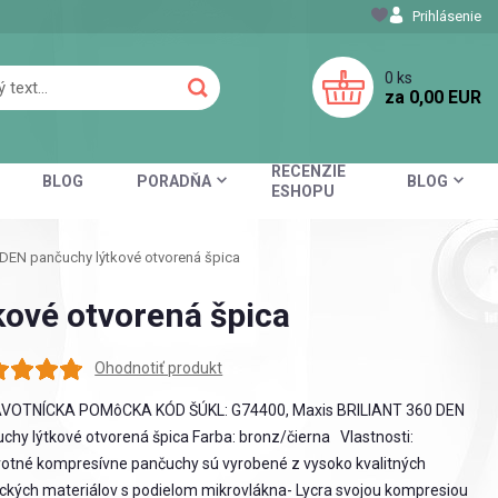
Prihlásenie
0
ks
za
0,00 EUR
RECENZIE
BLOG
PORADŇA
BLOG
ESHOPU
DEN pančuchy lýtkové otvorená špica
ové otvorená špica
Ohodnotiť produkt
VOTNÍCKA POMôCKA KÓD ŠÚKL: G74400, Maxis BRILIANT 360 DEN
chy lýtkové otvorená špica Farba: bronz/čierna Vlastnosti:
otné kompresívne pančuchy sú vyrobené z vysoko kvalitných
ických materiálov s podielom mikrovlákna- Lycra svojou kompresiou