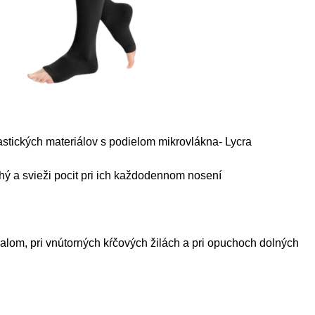
stických materiálov s podielom mikrovlákna- Lycra
a svieži pocit pri ich každodennom nosení
palom, pri vnútorných kŕčových žilách a pri opuchoch dolných