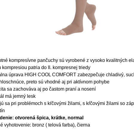
tné kompresívne pančuchy sú vyrobené z vysoko kvalitných ela
 kompresiou patria do II. kompresnej triedy
álna úprava HIGH COOL COMFORT zabezpečuje chladivý, suchý 
hloschnúce, preto sú vhodné aj pri aktívnom pohybe
cita sa zachováva aj po častom praní a nosení
ál má jemný lesk
jú sa pri problémoch s kŕčovými žilami, s kŕčovými žilami so zá
tín
denie: otvorená špica, krátke, normal
é vyhotovenie: bronz ( telová farba), čierna