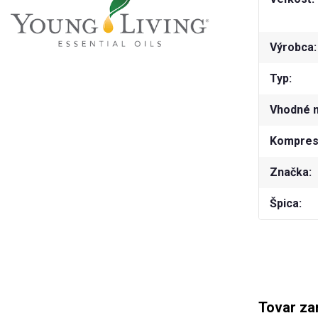
Výrobca
Typ
Vhodné 
Kompresn
Značka
Špica
Tovar za