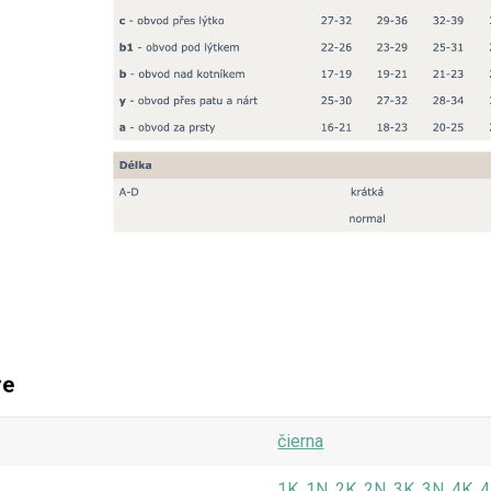
re
čierna
1K, 1N, 2K, 2N, 3K, 3N, 4K, 4