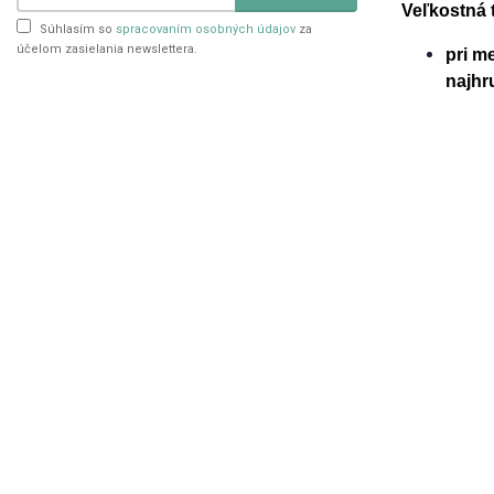
Veľkostná 
Súhlasím so
spracovaním osobných údajov
za
účelom zasielania newslettera.
pri m
najhr