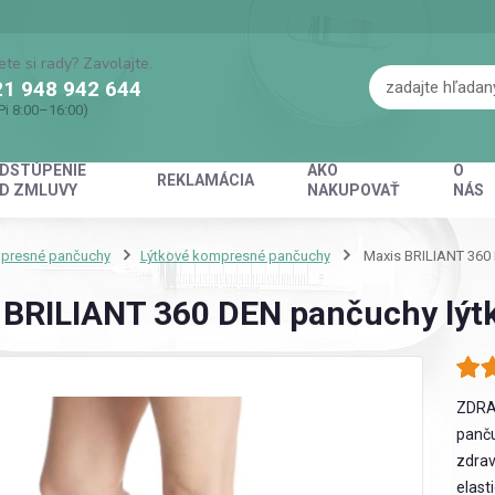
ete si rady? Zavolajte.
1 948 942 644
Pi 8:00–16:00)
DSTÚPENIE
AKO
O
REKLAMÁCIA
D ZMLUVY
NAKUPOVAŤ
NÁS
presné pančuchy
Lýtkové kompresné pančuchy
Maxis BRILIANT 360 
 BRILIANT 360 DEN pančuchy lýtk
ZDRA
panču
zdrav
elast