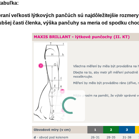
tabuľka:
eraní veľkosti lýtkových pančúch sú najdôležitejšie rozmer
ubšej časti členka, výška pančuhy sa meria od spodku chodi