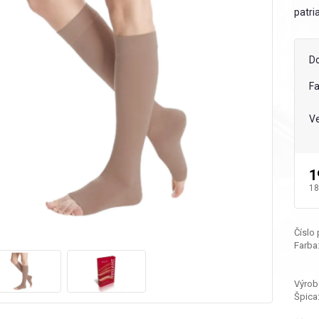
patria
D
F
Ve
1
18
Číslo
Farba
Výrob
Špica