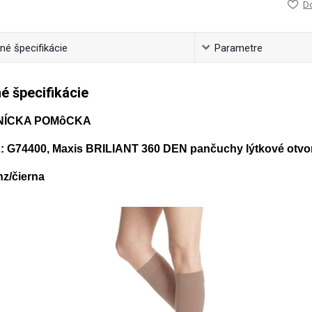
D
é špecifikácie
Parametre
é špecifikácie
NÍCKA POMôCKA
 G74400, Maxis BRILIANT 360 DEN pančuchy lýtkové otvo
nz/čierna