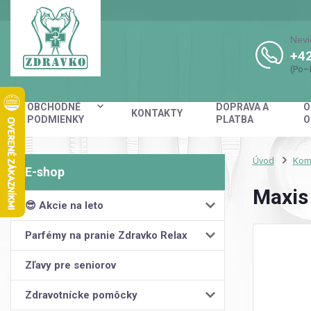
Nevi
+42
(Po–
OBCHODNÉ
DOPRAVA A
O
KONTAKTY
PODMIENKY
PLATBA
O
Úvod
Kom
Maxis
😎 Akcie na leto
Parfémy na pranie Zdravko Relax
Zľavy pre seniorov
Zdravotnícke pomôcky