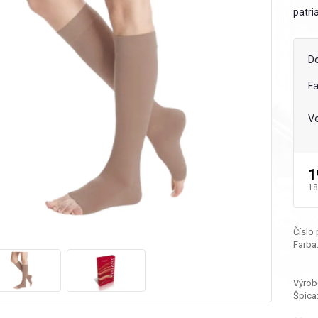
patria
D
F
Ve
1
18
Číslo
Farba
Výrob
Špica