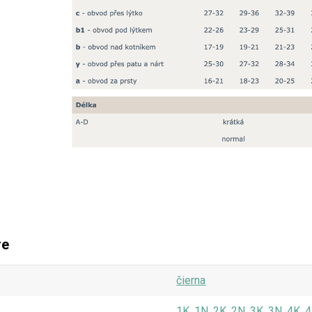
re
čierna
1K, 1N, 2K, 2N, 3K, 3N, 4K, 4