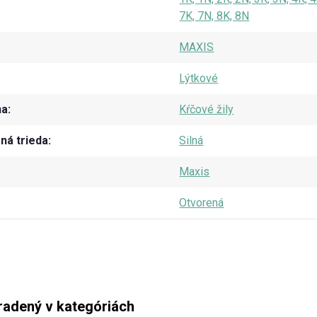
7K, 7N, 8K, 8N
MAXIS
Lýtkové
na
Kŕčové žily
á trieda
Silná
Maxis
Otvorená
radený v kategóriách