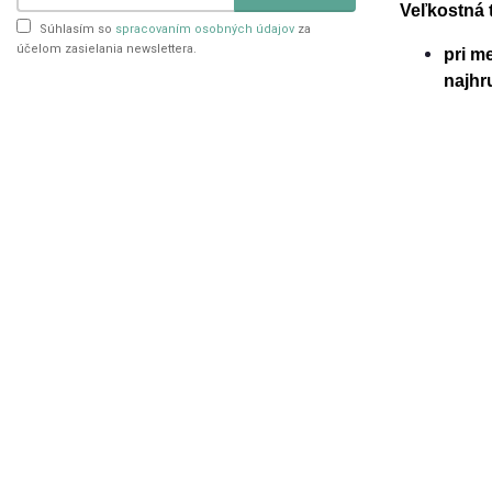
Veľkostná 
Súhlasím so
spracovaním osobných údajov
za
účelom zasielania newslettera.
pri m
najhr