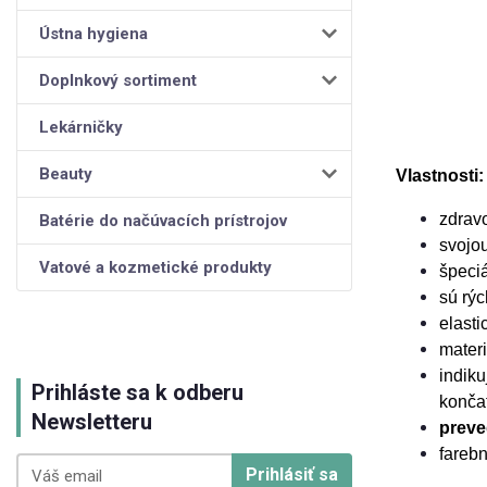
Ústna hygiena
Doplnkový sortiment
Lekárničky
Beauty
Vlastnosti:
zdravo
Batérie do načúvacích prístrojov
svojou
Vatové a kozmetické produkty
špeci
sú rýc
elasti
materi
indiku
Prihláste sa k odberu
konča
Newsletteru
preve
farebn
Prihlásiť sa