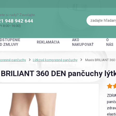
ete si rady? Zavolajte.
1 948 942 644
Pi 8:00–16:00)
DSTÚPENIE
AKO
O
REKLAMÁCIA
D ZMLUVY
NAKUPOVAŤ
NÁS
presné pančuchy
Lýtkové kompresné pančuchy
Maxis BRILIANT 360 
 BRILIANT 360 DEN pančuchy lýtk
ZDRA
panču
zdrav
elast