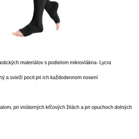
stických materiálov s podielom mikrovlákna- Lycra
a svieži pocit pri ich každodennom nosení
palom, pri vnútorných kŕčových žilách a pri opuchoch dolných