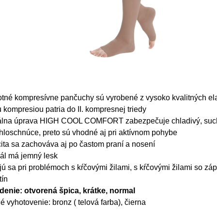
tné kompresívne pančuchy sú vyrobené z vysoko kvalitných ela
 kompresiou patria do II. kompresnej triedy
álna úprava HIGH COOL COMFORT zabezpečuje chladivý, suchý 
hloschnúce, preto sú vhodné aj pri aktívnom pohybe
cita sa zachováva aj po častom praní a nosení
ál má jemný lesk
jú sa pri problémoch s kŕčovými žilami, s kŕčovými žilami so zá
tín
denie: otvorená špica, krátke, normal
é vyhotovenie: bronz ( telová farba), čierna