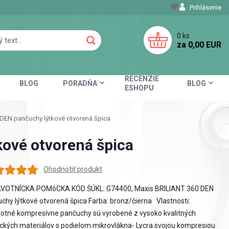
Prihlásenie
0
ks
za
0,00 EUR
RECENZIE
BLOG
PORADŇA
BLOG
ESHOPU
DEN pančuchy lýtkové otvorená špica
ové otvorená špica
Ohodnotiť produkt
VOTNÍCKA POMôCKA KÓD ŠÚKL: G74400, Maxis BRILIANT 360 DEN
chy lýtkové otvorená špica Farba: bronz/čierna Vlastnosti:
otné kompresívne pančuchy sú vyrobené z vysoko kvalitných
ických materiálov s podielom mikrovlákna- Lycra svojou kompresiou