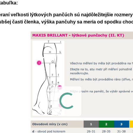
tabuľka:
eraní veľkosti lýtkových pančúch sú najdôležitejšie rozmer
ubšej časti členka, výška pančuhy sa meria od spodku chodi