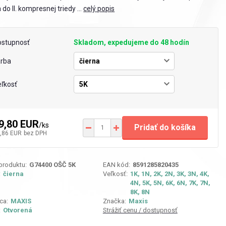
 do II. kompresnej triedy ...
celý popis
ostupnosť
Skladom, expedujeme do 48 hodín
arba
ľkosť
9,80 EUR
/
ks
Pridať do košíka
,86 EUR
bez DPH
 produktu:
G74400 OŠČ 5K
EAN kód:
8591285820435
:
čierna
Veľkosť:
1K, 1N, 2K, 2N, 3K, 3N, 4K,
4N, 5K, 5N, 6K, 6N, 7K, 7N,
8K, 8N
ca:
MAXIS
Značka:
Maxis
:
Otvorená
Strážiť cenu / dostupnosť