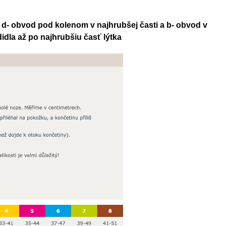
y d- obvod pod kolenom v najhrubšej časti a b- obvod v
dla až po najhrubšiu časť lýtka