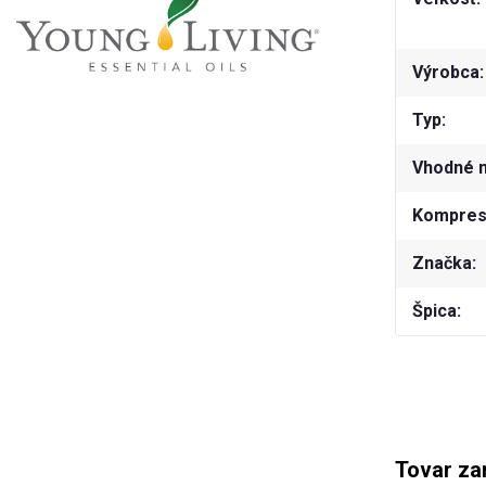
Výrobca
Typ
Vhodné 
Kompresn
Značka
Špica
Tovar za