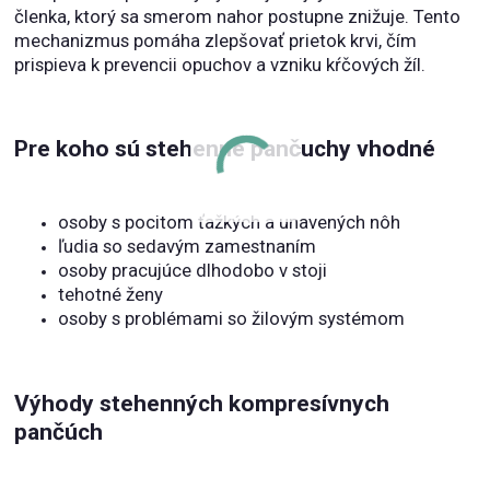
členka, ktorý sa smerom nahor postupne znižuje. Tento
mechanizmus pomáha zlepšovať prietok krvi, čím
prispieva k prevencii opuchov a vzniku kŕčových žíl.
Pre koho sú stehenné pančuchy vhodné
osoby s pocitom ťažkých a unavených nôh
ľudia so sedavým zamestnaním
osoby pracujúce dlhodobo v stoji
tehotné ženy
osoby s problémami so žilovým systémom
Výhody stehenných kompresívnych
pančúch