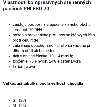
Vlastnosti kompresívnych stehenných
pančúch PHLEBO 70
zaisťujú podporu a zlepšenie krvného obehu,
jemnosť: 70 DEN
pôsobia preventívne proti tvorbe kŕčových žíl a
proti celulitíde
zabraňujú opuchom nôh, preto sú vhodné pri
dlhom státí alebo sedení
tlak v oblasti členka: 10- 14 mmHg
zloženie: 76% nylon, 24% elastan Lycra
farba: telová
Veľkostná tabuľka: podľa veľkosti chodidla
S (23)
M (25)