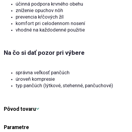
účinná podpora krvného obehu
zníženie opuchov nôh
prevencia kŕčových žíl
komfort pri celodennom nosení
vhodné na každodenné použitie
Na čo si dať pozor pri výbere
správna veľkosť pančúch
úroveň kompresie
typ pančúch (lýtkové, stehenné, pančuchové)
Pôvod tovaru
Parametre