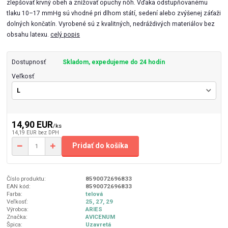
zlepšovať krvný obeh a znižovať opuchy nôh. Vďaka odstupňovanému
tlaku 10–17 mmHg sú vhodné pri dlhom státí, sedení alebo zvýšenej záťaži
dolných končatín. Vyrobené sú z kvalitných, nedráždivých materiálov bez
obsahu latexu.
celý popis
Dostupnosť
Skladom, expedujeme do 24 hodín
Veľkosť
14,90 EUR
/
ks
14,19 EUR
bez DPH
Pridať do košíka
Číslo produktu:
8590072696833
EAN kód:
8590072696833
Farba:
telová
Veľkosť:
25, 27, 29
Výrobca:
ARIES
Značka:
AVICENUM
Špica:
Uzavretá