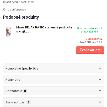
Strážiť cenu / dostupnosť
Do obľúbených
Podobné produkty
Maxis RELAX BASIC stehenné pančuchy
Skladom, dodanie do 2
s krajkou
pracovných dní
17,30 EUR
/
ks
16,48 EUR
bez DPH
Zvoliť variant
Kompletné špecifikácie
Parametre
Hodnotenie
8
Súvisiaci tovar
3