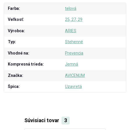
Farba
telová
Veľkosť
25, 27, 29
Výrobca
ARIES
Typ
Stehenné
Vhodné na
Prevencia
Kompresná trieda
Jemná
Značka
AVICENUM
Špica
Uzavretá
Súvisiaci tovar
3