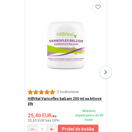
Webber Natur
5 hodnotenie
cps 500 mg
HillVital Varicoflex balzam 250 ml na kŕčové
žily
Skladom,
25,40 EUR
26,33 EU
expedujeme do 24
/
ks
hodín
20,65 EUR
bez DPH
22,13 EUR
be
Pridať do košíka